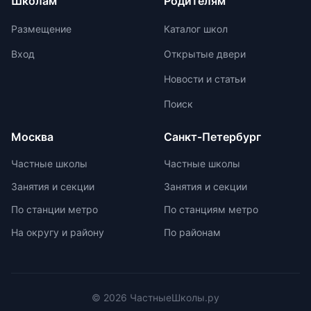
Школам
Родителям
заучиванию `правильных` ответов.
До 2030 года есть достаточно
Размещение
Каталог школ
времени для тщательной
проработки процедуры и нюансов
Вход
Открытые двери
устного экзамена.
Новости и статьи
Поиск
Москва
Санкт-Петербург
Частные школы
Частные школы
Занятия и секции
Занятия и секции
По станции метро
По станциям метро
На округу и району
По районам
© 2026 ЧастныеШколы.ру