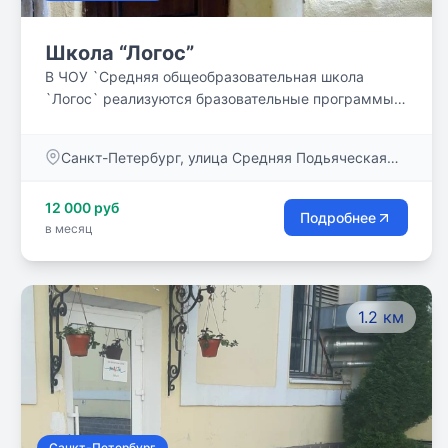
Школа “Логос”
В ЧОУ `Средняя общеобразовательная школа
`Логос` реализуются бразовательные программы
обучения: Основного общего образования (5-9
класс) - нормативный срок обучения 5 лет;
Санкт-Петербург, улица Средняя Подьяческая
Среднего (полного) общего образования (10 и 11
дом 1
класс) - нормативный срок обучения 2 года.
12 000 руб
Обучение в школе `Логос` проходит по
Подробнее
в месяц
индивидуальным образовательным маршрутам.
1.2 км
Санкт-Петербург