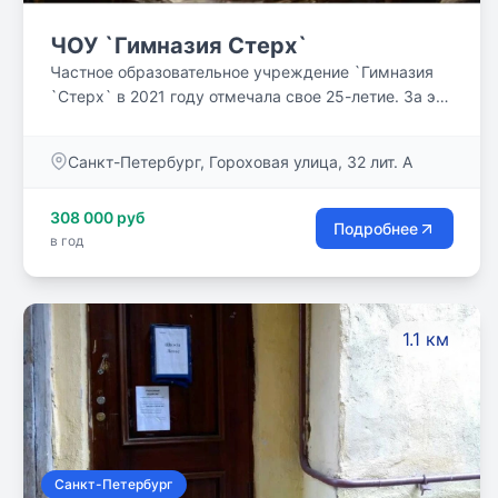
ЧОУ `Гимназия Стерх`
Частное образовательное учреждение `Гимназия
`Стерх` в 2021 году отмечала свое 25-летие. За эти
годы в наших стенах получили среднее
образование 503 ученика. Мы даем возможность
Санкт-Петербург, Гороховая улица, 32 лит. А
своим ученикам учиться по современным
методикам, используя для усвоения нового
308 000 руб
сложного материала авторские разработки для
Подробнее
в год
раскрытия творческого потенциала учеников.
1.1 км
Санкт-Петербург