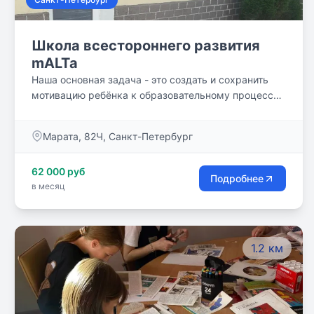
Школа всестороннего развития
mALTa
Наша основная задача - это создать и сохранить
мотивацию ребёнка к образовательному процессу.
С помощью разнообразных дидактических
пособий, материалов, тематических игр и рабочих
Марата, 82Ч, Санкт-Петербург
тетрадей мы создаём и поддерживаем среду, в
которой ребёнок имеет возможность исследовать
62 000 руб
суть явлений, получать новые знания, применять их
Подробнее
в месяц
на практике, осознавать в своих действиях
полезность. Процесс обучения проходит на базе
школьных программ. Дети осваивают предметы
обязательного цикла в необходимом для сдачи
1.2 км
аттестации объёме.