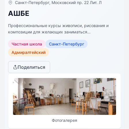
Санкт-Петербург, Московский пр. 22 Лит. Л
АШБЕ
Профессиональные курсы живописи, рисования и
композиции для желающих заниматься
изобразительным искусством. В основе программ
Частная школа
Санкт-Петербург
заложена академическая система образования,
направленная на интенсивное прохождение учебных
Адмиралтейский
заданий учащимися. Академическая художественная
школа в России считается лучшей и единственной
Поделиться
последовательной реалистической школой в мире.
Уроки основаны на поэтапном систематизированном
изучении изобразительного искусства.
Фотогалерея