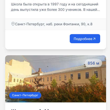
Школа была открыта в 1997 году и на сегодняшний
день выпустила уже более 300 учеников. В нашей
школе разработана своя уникальная инновационная
система обучения, основанная на индивидуальном
Санкт-Петербург, наб. реки Фонтанки, 90, к.8
подходе к ученику, учитывающая потребности и
возможности каждого. Индивидуализация
обучения, методы арт-педагогики, уникальные
Подробнее
образовательные маршруты обеспечивают высокие
результаты по окончанию школы.
856 м
Санкт-Петербург