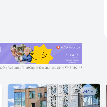
ОО «Рыбаков ПлэйСкул» Дегунино». ИНН 7743450147
644 м