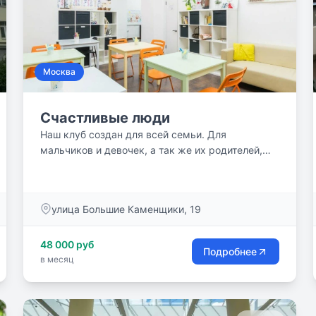
Москва
Счастливые люди
Наш клуб создан для всей семьи. Для
мальчиков и девочек, а так же их родителей,
для бабушек и дедушек и всех друзей семьи.
«Счастливые люди» совмещают под одной
крышей различные направления: творчество,
улица Большие Каменщики, 19
движение и, конечно, общение, которое так
важно для семьи.
48 000 руб
Подробнее
в месяц