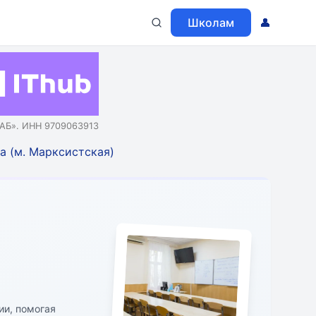
Школам
👤
АБ». ИНН 9709063913
а (м. Марксистская)
.
ии, помогая