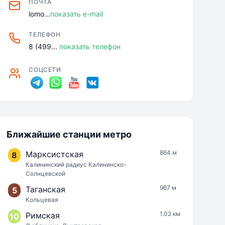
ПОЧТА
lomo...
показать e-mail
ТЕЛЕФОН
8 (499...
показать телефон
СОЦСЕТИ
Ближайшие станции метро
864 м
Марксистская
8
Калининский радиус Калининско-
Солнцевской
967 м
Таганская
5
Кольцевая
1.02 км
Римская
10