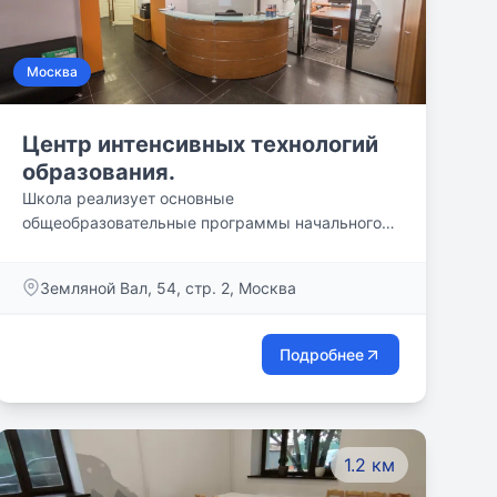
Москва
Центр интенсивных технологий
образования.
Школа реализует основные
общеобразовательные программы начального,
основного и среднего общего образования.
Наша школа имеет лицензию и государственную
Земляной Вал, 54, стр. 2, Москва
аккредитацию города Москвы. По окончании
обучения в школе и успешной государственной
итоговой аттестации выпускникам выдается
Подробнее
аттестат государственного образца.
1.2 км