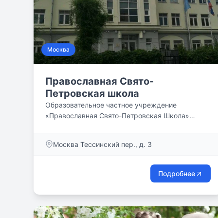
Москва
Православная Свято-
Петровская школа
Образовательное частное учреждение
«Православная Свято-Петровская Школа»
является некоммерческим негосударственным
образовательным учреждением, призванным
Москва Тессинский пер., д. 3
обеспечить высокий уровень образования, в
обязательном порядке включающего базисный
компонент образования, развитие
Подробнее
индивидуальных способностей детей, а также
их нравственное, духовное и гражданское
воспитание на основе лучших традиций
Православия, отечественной и мировой