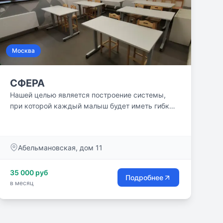
Москва
СФЕРА
Нашей целью является построение системы,
при которой каждый малыш будет иметь гибкое
и живое мышление, сможет выражать себя,
иметь высокие нравственно-этические
стандарты воспитания и культурного
Абельмановская, дом 11
просвещения, искренне желать учиться новому.
35 000 руб
Подробнее
в месяц