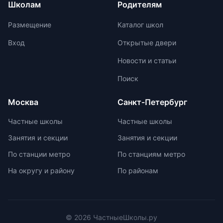
Школам
Родителям
Участие в международных
критического и творческого
олимпиадах помогает получить
мышления. Ключевой особенностью
Размещение
Каталог школ
новый опыт, пройти серьезную
частной школы является небольшая
подготовку и пообщаться с
наполняемость классов, что
Вход
Открытые двери
участниками из других стран.
позволяет педагогам уделять
Новости и статьи
больше внимания каждому
ученику. Частные школы
Поиск
предлагают широкий спектр
внеурочных возможностей для
Москва
Санкт-Петербург
развития ребенка. При выборе
частной школы необходимо
Частные школы
Частные школы
учитывать ее преимущества и
Занятия и секции
Занятия и секции
недостатки, а также финансовые
возможности семьи. Важно
По станции метро
По станциям метро
проверить наличие
На округу и району
По районам
образовательной лицензии и
государственной аккредитации,
изучить репутацию школы и
условия договора об оказании
платных образовательных услуг.
© 2026 ЧастныеШколы.ру