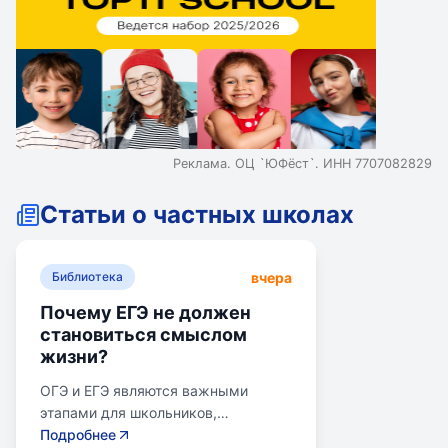
Реклама. ОЦ `ЮФёст`. ИНН 7707082829
Статьи о частных школах
вчера
Библиотека
Почему ЕГЭ не должен
становиться смыслом
жизни?
ОГЭ и ЕГЭ являются важными
этапами для школьников,
готовящихся к переходу на
Подробнее