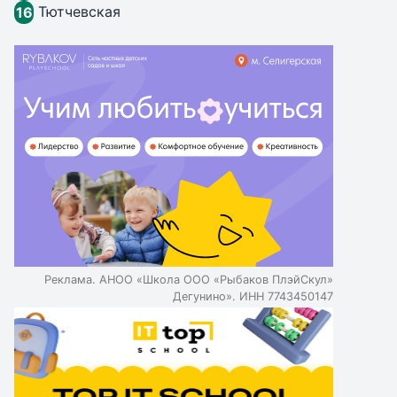
Тютчевская
16
Реклама. АНОО «Школа ООО «Рыбаков ПлэйСкул»
Дегунино». ИНН 7743450147