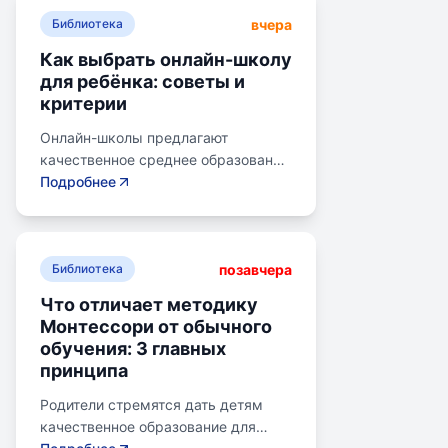
вчера
Библиотека
Как выбрать онлайн-школу
для ребёнка: советы и
критерии
Онлайн-школы предлагают
качественное среднее образование
без привязки к району. Важно
Подробнее
учитывать цели семьи, возраст
ребенка, уровень его
самостоятельности и
позавчера
предпочитаемую нагрузку. Важно
Библиотека
проверить лицензию школы, чтобы
Что отличает методику
получить аттестат для поступления
Монтессори от обычного
в университет или колледж.
обучения: 3 главных
Онлайн-школы могут быть разными
принципа
по формату: с зачислением,
семейное образование, онлайн-
Родители стремятся дать детям
курсы, самостоятельная
качественное образование для
платформа, индивидуальный