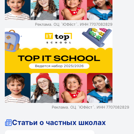
Реклама. ОЦ `ЮФёст`. ИНН 7707082829
Реклама. ОЦ `ЮФёст`. ИНН 7707082829
Статьи о частных школах