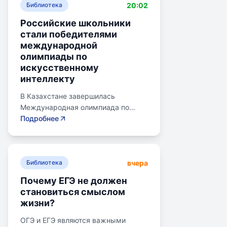
20:02
Библиотека
Российские школьники
стали победителями
международной
олимпиады по
искусственному
интеллекту
В Казахстане завершилась
Международная олимпиада по
искусственному интеллекту.
Подробнее
Российские школьники стали
абсолютными победителями,
завоевав семь золотых и одну
вчера
бронзовую медаль. Олимпиада
Библиотека
объединила 465 школьников из 105
Почему ЕГЭ не должен
стран, заняв второе место по числу
становиться смыслом
участников. Награды получили
жизни?
Артем Горохов, Михаил Вершинин,
Елисей Кирпиченко и другие.
ОГЭ и ЕГЭ являются важными