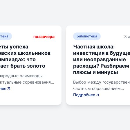
позавчера
3 
отека
Библиотека
ты успеха
Частная школа:
овских школьников
инвестиция в будущ
импиадах: что
или неоправданные
ает брать золото
расходы? Разбираем
плюсы и минусы
ародные олимпиады -
ектуальные соревнования
Выбор между государстве
ольников, представляющих
нее
частным образованием
в составе национальных
становится важной дилемм
Подробнее
х. Состязания охватывают
родителей. Частное образо
ные научные дисциплины,
предлагает уникальные мет
я математику,
современное оснащение и
тику, физику, химию,
индивидуальный подход. Од
ю, географию,
за красивой картинкой могу