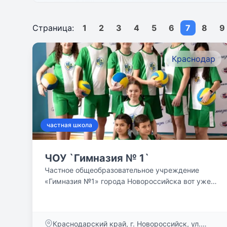
Страница:
1
2
3
4
5
6
7
8
Краснодар
частная школа
ЧОУ `Гимназия № 1`
Частное общеобразовательное учреждение
«Гимназия №1» города Новороссийска вот уже
30 лет является...
Краснодарский край, г. Новороссийск, ул.