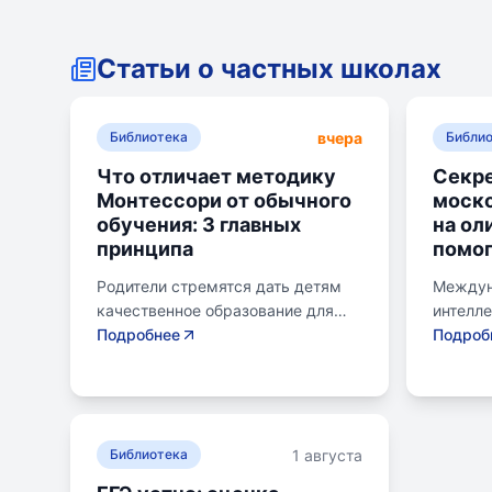
Статьи о частных школах
вчера
Библиотека
Библи
Что отличает методику
Секре
Монтессори от обычного
моск
обучения: 3 главных
на ол
принципа
помог
Родители стремятся дать детям
Междун
качественное образование для
интелл
лучшего будущего. Обучение по
Подробнее
для шк
Подроб
системе Монтессори может
страну 
помочь избежать перегрузки и
сборны
потери интереса у детей.
различ
Монтессори-школа предлагает
включа
1 августа
уроки на природе, лабораторные
Библиотека
информа
эксперименты и творческие
биологи