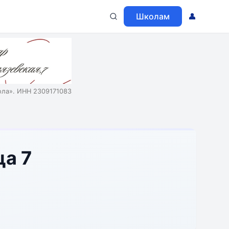
Школам
👤
ола». ИНН 2309171083
ца 7