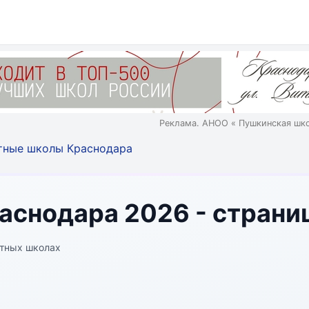
Реклама. АНОО « Пушкинская шк
тные школы Краснодара
снодара 2026 - страни
стных школах