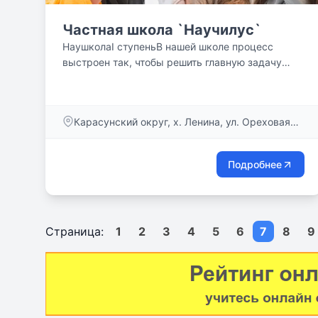
Частная школа `Научилус`
НаушколаI ступеньВ нашей школе процесс
выстроен так, чтобы решить главную задачу
возраста 6−9 лет:...
Карасунский округ, х. Ленина, ул. Ореховая
9/1
Подробнее
Страница:
1
2
3
4
5
6
7
8