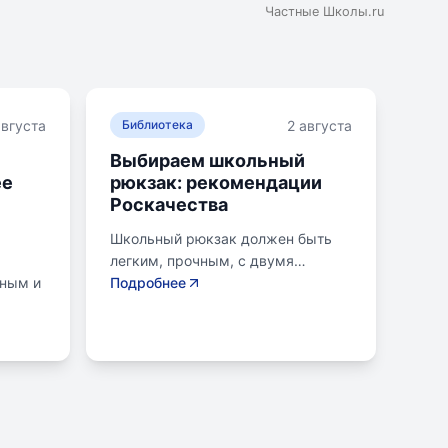
Частные Школы.ru
августа
2 августа
Библиотека
Выбираем школьный
ее
рюкзак: рекомендации
Роскачества
Школьный рюкзак должен быть
легким, прочным, с двумя
нным и
отделениями и регулируемыми
Подробнее
креплениями лямок. Ранец
ой для
ученика младших классов не
вание
должен весить более 700
одики,
граммов, для старших - до 1
килограмма. Общий вес портфеля
нако,
должен равномерно
т
распределяться. Рюкзак должен