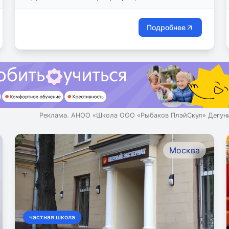
Подробнее
Реклама. АНОО «Школа ООО «Рыбаков ПлэйСкул» Дегуни
Москва
частная школа