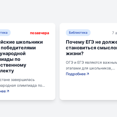
позавчера
7 
отека
Библиотека
ийские школьники
Почему ЕГЭ не долж
 победителями
становиться смысл
ународной
жизни?
пиады по
ОГЭ и ЕГЭ являются важны
сственному
этапами для школьников,
лекту
готовящихся к переходу на
Подробнее
хстане завершилась
следующий этап образовани
ародная олимпиада по
Эпишкола предлагает подго
венному интеллекту.
нее
к экзаменам, учитывая зад
ские школьники стали
старшего подросткового и
тными победителями,
юношеского возраста. Шко
в семь золотых и одну
помогает детям развивать
вую медаль. Олимпиада
личностные навыки, получа