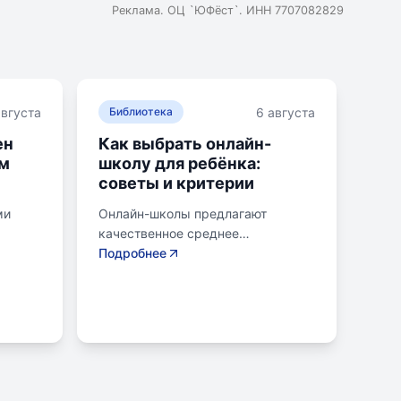
Реклама. ОЦ `ЮФёст`. ИНН 7707082829
августа
6 августа
Библиотека
ен
Как выбрать онлайн-
ом
школу для ребёнка:
советы и критерии
ми
Онлайн-школы предлагают
качественное среднее
образование без привязки к
Подробнее
я.
району. Важно учитывать цели
товку
семьи, возраст ребенка, уровень
ачи
его самостоятельности и
предпочитаемую нагрузку. Важно
ла
проверить лицензию школы, чтобы
получить аттестат для
ть
поступления в университет или