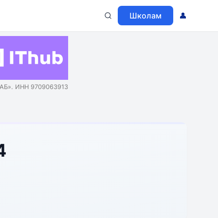
Школам
👤
АБ». ИНН 9709063913
4