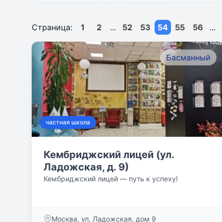
Страница:
1
2
...
52
53
54
55
56
...
Басманный
частная школа
Кембриджский лицей (ул.
Ладожская, д. 9)
Кембриджский лицей — путь к успеху!
Москва, ул. Ладожская, дом 9