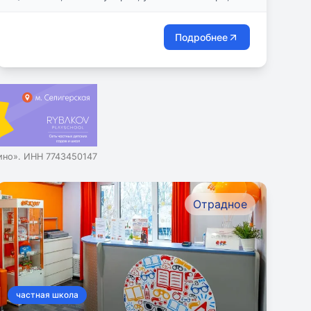
Подробнее
но». ИНН 7743450147
Отрадное
частная школа