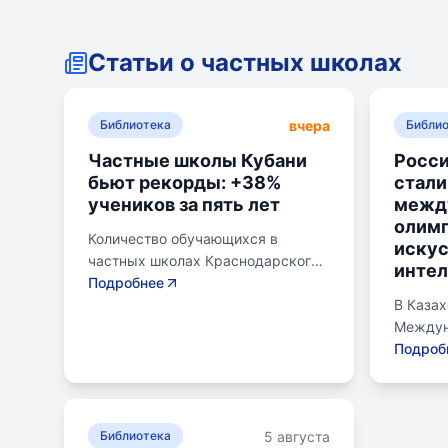
Статьи о частных школах
вчера
Библиотека
Библи
Частные школы Кубани
Росс
бьют рекорды: +38%
стали
учеников за пять лет
межд
олим
Количество обучающихся в
иску
частных школах Краснодарского
интел
края выросло на 38% за
Подробнее
последние пять лет. В 2024/2025
В Каза
учебном году в
Междун
общеобразовательных школах
искусст
Подроб
Кубани обучалось более 783 тыс.
Россий
детей. Рост популярности
абсолю
частного образования обусловлен
завоева
5 августа
высоким качеством услуг,
Библиотека
бронзо