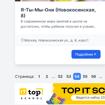
Я-Ты-Мы-Они (Новокосинская,
8)
В современном мире занятий в школе не
достаточно, чтобы ребенок получил и усвоил
знания, необходимые для...
Москва, Новокосинская ул., д. 8, корп.1
Подробнее
Страница:
1
2
...
52
53
54
55
56
...