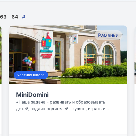
63
64
#
Раменки
частная школа
MiniDomini
«Наша задача - развивать и образовывать
детей, задача родителей - гулять, играть и
общаться со своими детьми!»