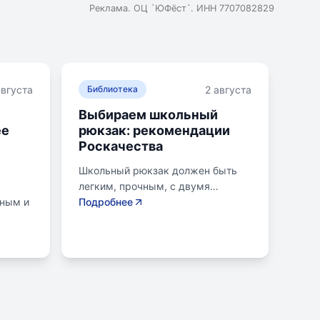
Реклама. ОЦ `ЮФёст`. ИНН 7707082829
августа
2 августа
Библиотека
Выбираем школьный
ее
рюкзак: рекомендации
Роскачества
Школьный рюкзак должен быть
легким, прочным, с двумя
нным и
отделениями и регулируемыми
Подробнее
креплениями лямок. Ранец
ой для
ученика младших классов не
вание
должен весить более 700
одики,
граммов, для старших - до 1
килограмма. Общий вес портфеля
нако,
должен равномерно
т
распределяться. Рюкзак должен