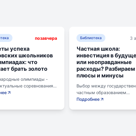
позавчера
3 
отека
Библиотека
ты успеха
Частная школа:
овских школьников
инвестиция в будущ
импиадах: что
или неоправданные
ает брать золото
расходы? Разбираем
плюсы и минусы
ародные олимпиады -
ектуальные соревнования
Выбор между государстве
ольников, представляющих
нее
частным образованием
в составе национальных
становится важной дилемм
Подробнее
х. Состязания охватывают
родителей. Частное образо
ные научные дисциплины,
предлагает уникальные мет
я математику,
современное оснащение и
тику, физику, химию,
индивидуальный подход. Од
ю, географию,
за красивой картинкой могу