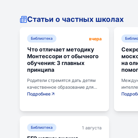
Статьи о частных школах
вчера
Библиотека
Библи
Что отличает методику
Секре
Монтессори от обычного
моск
обучения: 3 главных
на ол
принципа
помог
Родители стремятся дать детям
Междун
качественное образование для
интелл
лучшего будущего. Обучение по
Подробнее
для шк
Подроб
системе Монтессори может
страну 
помочь избежать перегрузки и
сборны
потери интереса у детей.
различ
Монтессори-школа предлагает
включа
1 августа
уроки на природе, лабораторные
Библиотека
информа
эксперименты и творческие
биологи