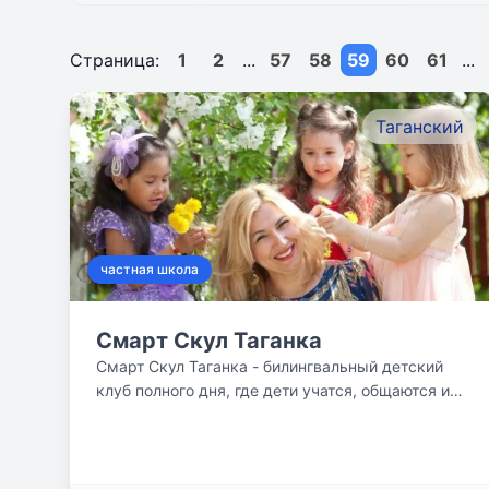
Страница:
1
2
...
57
58
59
60
61
...
Таганский
частная школа
Смарт Скул Таганка
Смарт Скул Таганка - билингвальный детский
клуб полного дня, где дети учатся, общаются и
играют. Наши дети...