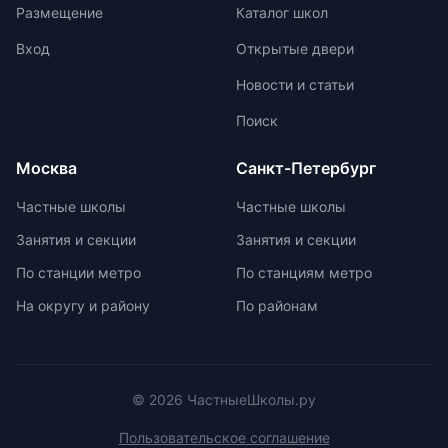
олимпиадах помогает получить
мышления. Ключевой особенностью
Размещение
Каталог школ
новый опыт, пройти серьезную
частной школы является небольшая
подготовку и пообщаться с
наполняемость классов, что
Вход
Открытые двери
участниками из других стран.
позволяет педагогам уделять
Новости и статьи
больше внимания каждому
ученику. Частные школы
Поиск
предлагают широкий спектр
внеурочных возможностей для
Москва
Санкт-Петербург
развития ребенка. При выборе
частной школы необходимо
Частные школы
Частные школы
учитывать ее преимущества и
Занятия и секции
Занятия и секции
недостатки, а также финансовые
возможности семьи. Важно
По станции метро
По станциям метро
проверить наличие
На округу и району
По районам
образовательной лицензии и
государственной аккредитации,
изучить репутацию школы и
условия договора об оказании
платных образовательных услуг.
© 2026 ЧастныеШколы.ру
Пользовательское соглашение