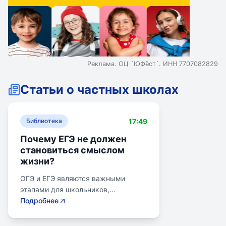
Реклама. ОЦ `ЮФёст`. ИНН 7707082829
Статьи о частных школах
17:49
Библиотека
Почему ЕГЭ не должен
становиться смыслом
жизни?
ОГЭ и ЕГЭ являются важными
этапами для школьников,
готовящихся к переходу на
Подробнее
следующий этап образования.
Эпишкола предлагает подготовку к