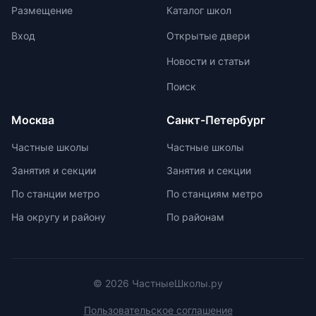
оценками и акцент на качественной
международной олимпиаде
Размещение
Каталог школ
оценке помогают детям развивать
начинается с национальных
свои навыки и интересы.
соревнований, включая школьные,
Вход
Открытые двери
муниципальные, региональные и
Новости и статьи
заключительные этапы
Всероссийской олимпиады
Поиск
школьников. Подготовка к
олимпиадам включает учебно-
Москва
Санкт-Петербург
тренировочные сборы,
интенсивные занятия, практикумы,
Частные школы
Частные школы
лекции, разборы задач и
Занятия и секции
Занятия и секции
индивидуальные консультации.
Участие в международных
По станции метро
По станциям метро
олимпиадах помогает получить
На округу и району
По районам
новый опыт, пройти серьезную
подготовку и пообщаться с
участниками из других стран.
© 2026 ЧастныеШколы.ру
Пользовательское соглашение