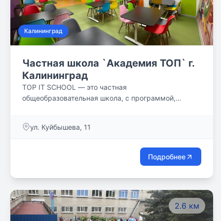
Калининград
Частная школа `Академия ТОП` г.
Калининград
TOP IT SCHOOL — это частная
общеобразовательная школа, с программой,
соответствующей ФГОС. Часть семьи
Компьютерной Академии TOP. Крупнейшая
ул. Куйбышева, 11
федеральная сеть образовательных центров в РФ
(210 филиалов), основана в 1999 году.
Подробнее
2.6 км