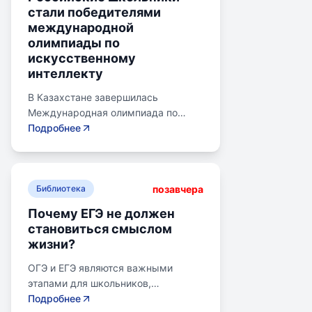
стали победителями
международной
олимпиады по
искусственному
интеллекту
В Казахстане завершилась
Международная олимпиада по
искусственному интеллекту.
Подробнее
Российские школьники стали
абсолютными победителями,
завоевав семь золотых и одну
позавчера
бронзовую медаль. Олимпиада
Библиотека
объединила 465 школьников из 105
Почему ЕГЭ не должен
стран, заняв второе место по числу
становиться смыслом
участников. Награды получили
жизни?
Артем Горохов, Михаил Вершинин,
Елисей Кирпиченко и другие.
ОГЭ и ЕГЭ являются важными
Дмитрий Чернышенко поздравил
этапами для школьников,
медалистов, подчеркнув
готовящихся к переходу на
Подробнее
значимость гуманитарных связей с