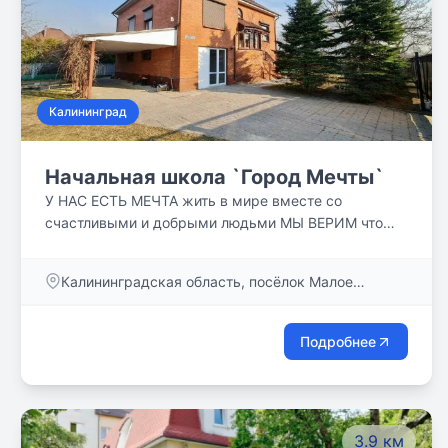
Калининград
Начальная школа `Город Мечты`
У НАС ЕСТЬ МЕЧТА жить в мире вместе со
счастливыми и добрыми людьми МЫ ВЕРИМ что
посредством образования, мы сможем сделать
этот мир светлее МЫ СТАРАЕМСЯ создать все
Калининградская область, посёлок Малое
условия для обучения людей, начиная с самого
Исаково, Сельская улица, д. 1А
раннего возраста
Подробнее
3.9 км