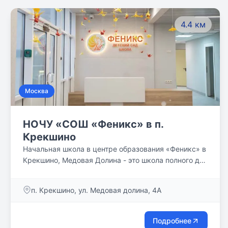
4.4 км
Москва
НОЧУ «СОШ «Феникс» в п.
Крекшино
Начальная школа в центре образования «Феникс» в
Крекшино, Медовая Долина - это школа полного дня
и навыков XXI века для детей с 1 по 4 класс. На
территории ЖК Медовая Долина есть идеальное
п. Крекшино, ул. Медовая долина, 4А
место чтобы растить и воспитывать детей. Мы
находимся в удобном для жизни районе ,который
растет и развивается ,по уровню комфорта и
Подробнее
удобства - выигрываем . Новое здание выполнено в