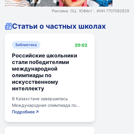
Реклама. ОЦ `ЮФёст`. ИНН 7707082829
Статьи о частных школах
20:02
Библиотека
Российские школьники
стали победителями
международной
олимпиады по
искусственному
интеллекту
В Казахстане завершилась
Международная олимпиада по
искусственному интеллекту.
Подробнее
Российские школьники стали
абсолютными победителями,
завоевав семь золотых и одну