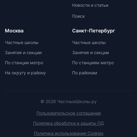
муниципальные, региональные и
Новости и статьи
заключительные этапы
Всероссийской олимпиады
Поиск
школьников. Подготовка к
олимпиадам включает учебно-
Москва
Санкт-Петербург
тренировочные сборы,
интенсивные занятия, практикумы,
Частные школы
Частные школы
лекции, разборы задач и
Занятия и секции
Занятия и секции
индивидуальные консультации.
Участие в международных
По станции метро
По станциям метро
олимпиадах помогает получить
На округу и району
По районам
новый опыт, пройти серьезную
подготовку и пообщаться с
участниками из других стран.
© 2026 ЧастныеШколы.ру
Пользовательское соглашение
Политика обработки и защиты ПД
Политика использования Cookies