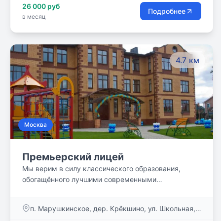
26 000 руб
Профильные предметы - математика, русский и
Подробнее
в месяц
английский языки. Обучение по ФГОС, аттестация
на базе школы. Продленка. 20+ кружков в
расписании. Ваши Дети будут развиваться в
атмосфере любви и традиционных ценностей,
4.7 км
уважения и поддержки!
Москва
Премьерский лицей
Мы верим в силу классического образования,
обогащённого лучшими современными
методиками!
п. Марушкинское, дер. Крёкшино, ул. Школьная,
строен. на уч.22