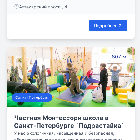
созидать – черты присущие каждому, вне
Аптекарский просп., 4
зависимости от возраста.
Подробнее
807 м
Санкт-Петербург
Частная Монтессори школа в
Санкт-Петербурге `Подрастайка`
У нас экологичная, насыщенная и безопасная,
образовательная среда, где в атмосфере доверия и