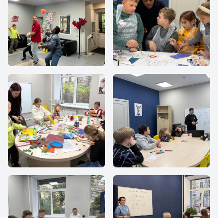
На перемене
Английский с
носителем
Творчество на
Английский для
английском
школьников