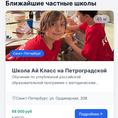
Ближайшие частные школы
45 м
Санкт-Петербург
Школа Ай Класс на Петроградской
Обучение по углубленной российской
образовательной программе с методическим
подходом международной программы IB
International Baccalaureate. Уроки английского языка
Санкт-Петербург, ул. Ординарная, 20В
5 раз в неделю.
68 000 руб
Подробнее
в месяц