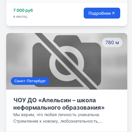
так как счастье является основной целью развития
7 000 руб
человека.
Подробнее
в месяц
780 м
Санкт-Петербург
ЧОУ ДО «Апельсин – школа
неформального образования»
Мы верим, что любая личность уникальна.
Стремление к новому, любознательность,
творчество, изобретательность, способность