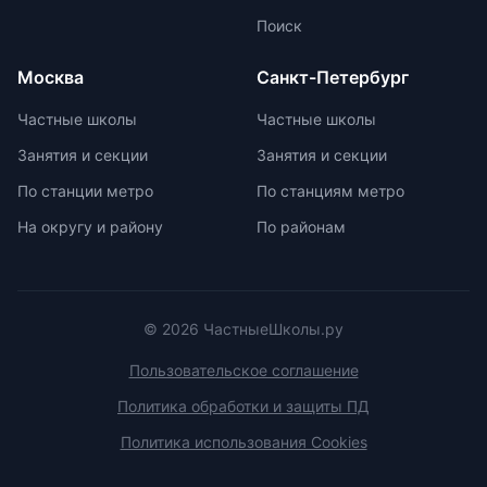
поддержания интереса к учебе.
Поиск
Монтессори-школы избегают
перегрузки информацией,
Москва
Санкт-Петербург
регулируя нагрузку в зависимости
от возрастных задач и
Частные школы
Частные школы
физиологических особенностей
Занятия и секции
Занятия и секции
учеников. Отсутствие страха перед
оценками и акцент на качественной
По станции метро
По станциям метро
оценке помогают детям развивать
На округу и району
По районам
свои навыки и интересы.
© 2026 ЧастныеШколы.ру
Пользовательское соглашение
Политика обработки и защиты ПД
Политика использования Cookies