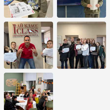
Study English
Business English
IClass Kids
11-классники в Ай
Класс