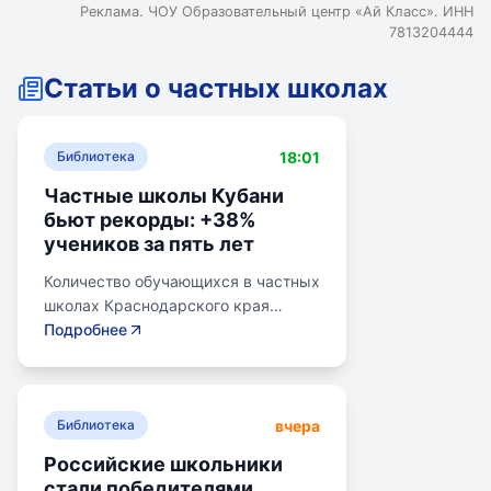
Реклама. ЧОУ Образовательный центр «Ай Класс». ИНН
7813204444
Статьи о частных школах
18:01
Библиотека
Частные школы Кубани
бьют рекорды: +38%
учеников за пять лет
Количество обучающихся в частных
школах Краснодарского края
выросло на 38% за последние пять
Подробнее
лет. В 2024/2025 учебном году в
общеобразовательных школах
Кубани обучалось более 783 тыс.
вчера
детей. Рост популярности частного
Библиотека
образования обусловлен высоким
Российские школьники
качеством услуг, индивидуальным
стали победителями