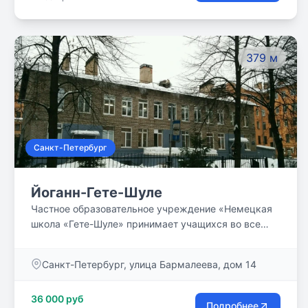
379 м
Санкт-Петербург
Йоганн-Гете-Шуле
Частное образовательное учреждение «Немецкая
школа «Гете-Шуле» принимает учащихся во все
классы в течение года при наличии мест. Мы
убеждены, что Ваши дети талантливы от природы.
Санкт-Петербург, улица Бармалеева, дом 14
Наша задача - помочь им открыть эти таланты и
развить способности ребенка при получении
36 000 руб
знаний. Мы поможем вашим детям изучить два
Подробнее