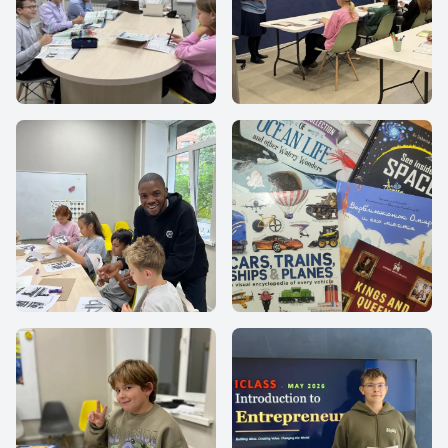
Английский для
Английский для
школьников в
старшеклассников
группах
Английский с
Книги на английском
носителем Ola
языке