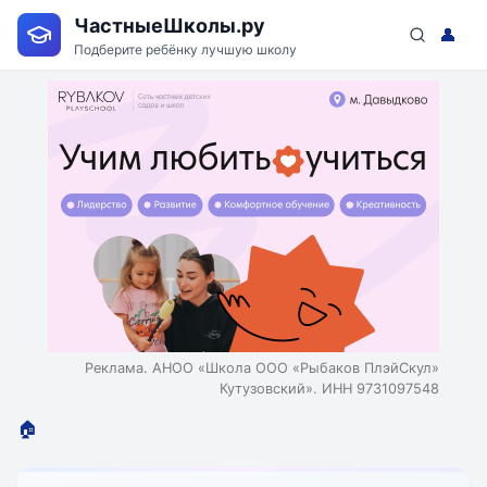
ЧастныеШколы.ру
👤
Подберите ребёнку лучшую школу
Реклама. АНОО «Школа ООО «Рыбаков ПлэйСкул»
Кутузовский». ИНН 9731097548
🏠