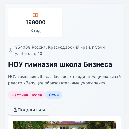
198000
В год
354068 Россия, Краснодарский край, г.Сочи,
ул.Чехова, 40
НОУ гимназия школа Бизнеса
НОУ гимназия «Школа бизнеса» входит в Национальный
реестр «Ведущие образовательные учреждения
России», удостоена Сертификата «Лидер отрасти »,
Частная школа
Сочи
Лауреат – Победитель «Всероссийской выставки
образовательных учреждений » (запись в Единый
реестр 1-2017-661-286-413) - центрального
Поделиться
выставочного мероприятия системы образования
Российской Федерации Образовательные технологии
гимназии формируют у обучающихся готовность и