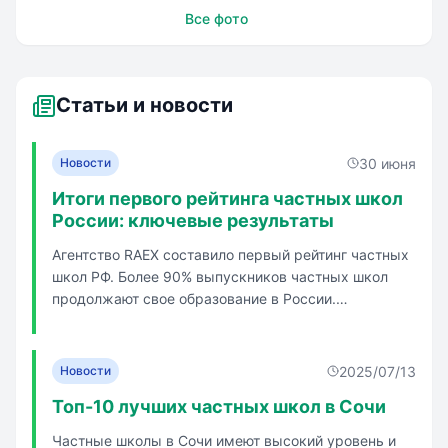
НОУ гимназия
Все фото
школа Бизнеса
Статьи и новости
30 июня
Новости
Итоги первого рейтинга частных школ
России: ключевые результаты
Агентство RAEX составило первый рейтинг частных
школ РФ. Более 90% выпускников частных школ
продолжают свое образование в России.
Большинство выпускников частных школ получает
высшее образование в России. Негосударственные
школы формируют быстрорастущий сегмент
2025/07/13
Новости
российского среднего образования. Числ...
Топ-10 лучших частных школ в Сочи
Частные школы в Сочи имеют высокий уровень и