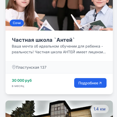
Сочи
Частная школа `Антей`
Ваша мечта об идеальном обучении для ребенка -
реальность! Частная школа АНТЕЙ имеет лицензию
на образовательную деятельность, а также ряд
преимуществ: - предметное обучение: каждый
Пластунская 137
педагог ведёт свой предмет; - высокий уровень
образования; - педагоги с большим практическим
30 000 руб
опытом; - современная образовательная среда
Подробнее
в месяц
школы с уникальным интерьером и комплектацией
кабинетов; - малочисленные классы - до 12 детей; -
дополнительное образование.
1.4 км