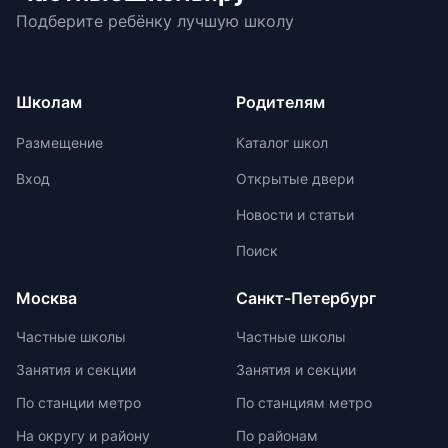
Размеры ранца для младших
Подберите ребёнку лучшую школу
предлагают широкий спектр
классов: высота задней стенки -
внеурочных возможностей для
30-36 см, передней - 22-26 см,
развития ребенка. При выборе
ширина - 6-10 см. Ранец должен
частной школы необходимо
иметь жесткую спинку и удобные
Школам
Родителям
учитывать ее преимущества и
лямки с регулируемыми
недостатки, а также финансовые
креплениями. Изделие должно
Размещение
Каталог школ
возможности семьи. Важно
быть прочным, с дышащей
проверить наличие
подкладкой, водоотталкивающей
Вход
Открытые двери
образовательной лицензии и
пропиткой и светоотражателями.
Новости и статьи
государственной аккредитации,
При выборе ранца проверяйте
изучить репутацию школы и
маркировку с указанием
Поиск
условия договора об оказании
возрастной категории.
платных образовательных услуг.
Москва
Санкт-Петербург
Частные школы
Частные школы
Занятия и секции
Занятия и секции
По станции метро
По станциям метро
На округу и району
По районам