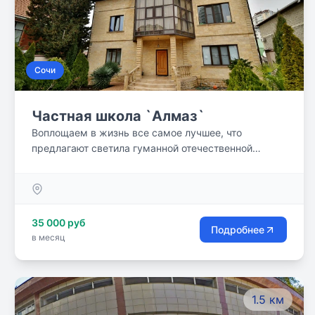
Сочи
Частная школа `Алмаз`
Воплощаем в жизнь все самое лучшее, что
предлагают светила гуманной отечественной
педагогики. Отсутствие авторитарного подхода, мы
общаемся с воспитанниками на равных, уважая
личность ребенка.
35 000 руб
Подробнее
в месяц
1.5 км