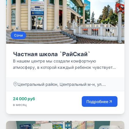
Сочи
Частная школа `РайСкай`
В нашем центре мы создали комфортную
атмосферу, в которой каждый ребенок чувствует
себя уверенно и защищенно. Мы уделяем внимание
не только учебной программе, но и воспитанию
Центральный район, Центральный м-н, ул.
личности ребенка, помогая ему стать уверенным в
Московская, д. 3 к4
себе и самостоятельным человеком
24 000 руб
Подробнее
в месяц