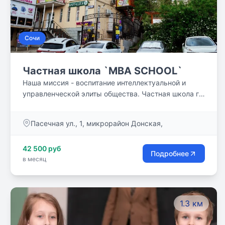
Сочи
Частная школа `MBA SCHOOL`
Наша миссия - воспитание интеллектуальной и
управленческой элиты общества. Частная школа г.
Сочи. Углубленное изучение иностранных языков +
Kinder MBA - бизнес образование от МГУ им.
Пасечная ул., 1, микрорайон Донская,
Ломоносова. Классы по 10 человек
42 500 руб
Подробнее
в месяц
1.3 км