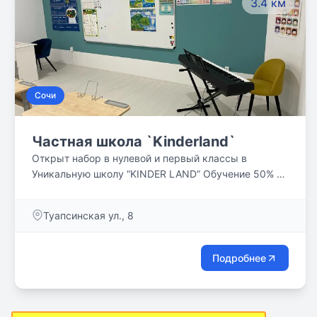
3.4 км
Сочи
Частная школа `Kinderland`
Открыт набор в нулевой и первый классы в
Уникальную школу “KINDER LAND” Обучение 50% на
русском, 50% на английском + уроки
французского! Миссия Уникальной школы “Kinder
Туапсинская ул., 8
Land”: Мы создаём условия для гармоничного и
всестороннего развития каждого ученика.
Обеспечиваем мультиязыковую среду и полное
Подробнее
погружение в английский язык. Для нас важно
интеллектуальное развитие и психологический
комфорт одновременно. В здоровом теле -
здоровый дух, то в чём мы уверены и транслируем