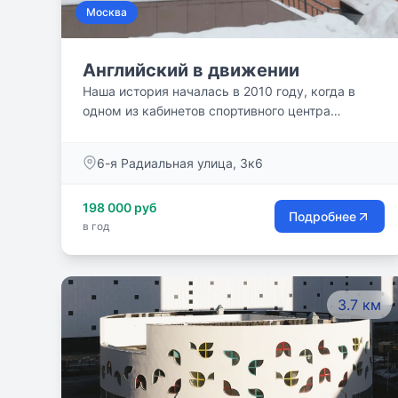
Москва
Английский в движении
Наша история началась в 2010 году, когда в
одном из кабинетов спортивного центра
собралась команда талантливых педагогов.
Имея за плечами длительный и успешный опыт
6-я Радиальная улица, 3к6
обучения английскому языку, а также
безупречную профессиональную репутацию,
198 000 руб
каждый из нас старался привнести частицу
Подробнее
в год
себя в наше новое общее дело.
3.7 км