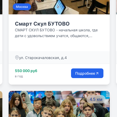
Москва
Смарт Скул БУТОВО
СМАРТ СКУЛ БУТОВО - начальная школа, где
дети с удовольствием учатся, общаются,
занимаются в кружках, дружат и гуляют!Наши
дети растут в уважительной и дружедюбной
атмосфере.
ул. Старокачаловская, д.4
550 000 руб
Подробнее
в год
4.5 км