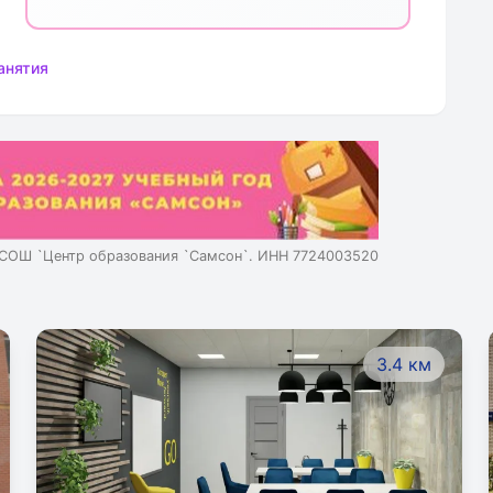
грамотного письма, развитой речи.
Курс занятий `Пишу красиво и
грамотно` занимает важное место в
анятия
решении практических задач,
которые состоят в том, чтобы
научить детей правильно и
грамотно писать, обогатив речь
учащихся, дать начальные сведения
по русскому языку, обеспечить
разностороннее развитие
СОШ `Центр образования `Самсон`. ИНН 7724003520
школьников.
3.4 км