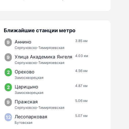
Ближайшие станции метро
3.85 км
Аннино
9
Серпуховско-Тимирязевская
4.03 км
Улица Академика Янгеля
9
Серпуховско-Тимирязевская
4.56 км
Орехово
2
Замоскворецкая
4.87 км
Царицыно
2
Замоскворецкая
5.06 км
Пражская
9
Серпуховско-Тимирязевская
5.07 км
Лесопарковая
12
Бутовская