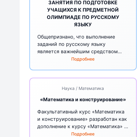
ЗАНЯТИЯ ПО ПОДГОТОВКЕ
УЧАЩИХСЯ К ПРЕДМЕТНОЙ
ОЛИМПИАДЕ ПО РУССКОМУ
ЯЗЫКУ
Общепризнано, что выполнение
заданий по русскому языку
является важнейшим средством
формирования у школьников
Подробнее
системы основных лингвистических
знаний, умений, навыков; ведущей
формой учебной деятельности
учащихся в процессе изучения
Наука / Математика
русского языка; одним из факторов
«Математика и конструирование»
их личностного развития.
Эффективное использование
Факультативный курс «Математика
лингвистических заданий в
и конструирование» разработан как
процессе обучения в значительной
дополнение к курсу «Математика» в
мере определяет не только
начальной школе. Курс призван
Подробнее