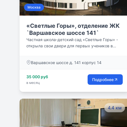
Москва
«Светлые Горы», отделение ЖК
`Варшавское шоссе 141`
Частная школа-детский сад «Светлые Горы» -
открыла свои двери для первых учеников в
2002 году. В настоящее время школа имеет
пять отделений.
Варшавское шоссе д. 141 корпус 14
35 000 руб
Подробнее
в месяц
4.4 км