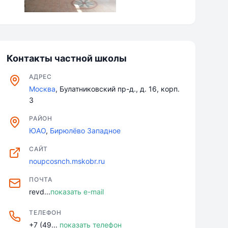
Контакты частной школы
АДРЕС
Москва
, Булатниковский пр-д., д. 16, корп.
3
РАЙОН
ЮАО
,
Бирюлёво Западное
САЙТ
noupcosnch.mskobr.ru
ПОЧТА
revd...
показать e-mail
ТЕЛЕФОН
+7 (49...
показать телефон