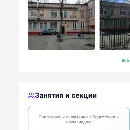
Православный центр
Православ
Все
образования Святителя
образован
Николая Ч
Николая Ч
Занятия и секции
Подготовка к экзаменам / Подготовка к
олимпиадам