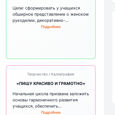
Цели: сформировать у учащихся
обширное представление о женском
рукоделии, декоративно-
прикладном искусстве, обучить
Подробнее
различным видам рукоделия .
Развитие сплоченного коллектива
через воспитание трудолюбия,
усидчивости, терпеливости,
взаимопомощи.
Творчество / Каллиграфия
«ПИШУ КРАСИВО И ГРАМОТНО»
Начальная школа призвана заложить
основы гармоничного развития
учащихся, обеспечить
формирование прочных навыков
Подробнее