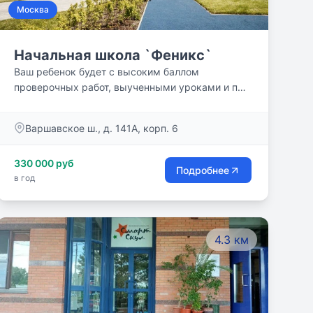
Москва
Начальная школа `Феникс`
Ваш ребенок будет с высоким баллом
проверочных работ, выученными уроками и под
присмотром.
Варшавское ш., д. 141А, корп. 6
330 000 руб
Подробнее
в год
4.3 км