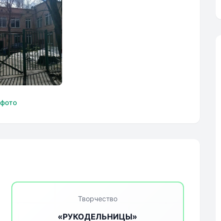
ный центр
 фото
ия Святителя
Творчество
«РУКОДЕЛЬНИЦЫ»