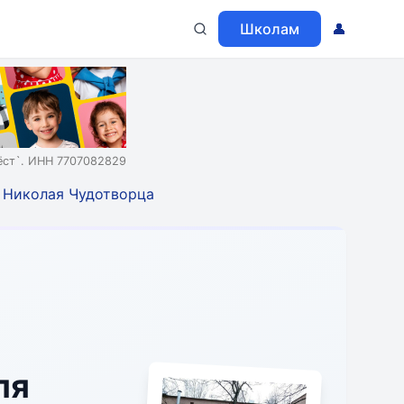
Школам
👤
ст`. ИНН 7707082829
 Николая Чудотворца
ля