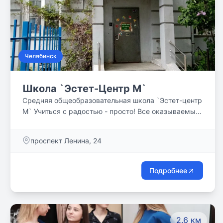
Челябинск
Школа `Эстет-Центр М`
Средняя общеобразовательная школа `Эстет-центр
М` Учиться с радостью - просто! Все оказываемые
образовательные услуги в ЧОУ СОШ `Эстет-центр
М` платные.
проспект Ленина, 24
Подробнее
2.6 км