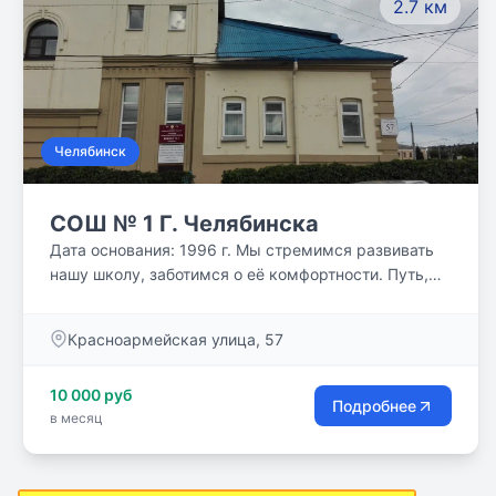
2.7 км
Челябинск
СОШ № 1 Г. Челябинска
Дата основания: 1996 г. Мы стремимся развивать
нашу школу, заботимся о её комфортности. Путь,
который прошла школа за годы своего
существования, вселяет уверенность, что мы
Красноармейская улица, 57
сможем справиться с поставленными задачами и
добиться новых успехов при активном участии
10 000 руб
каждого участника образовательного процесса.
Подробнее
в месяц