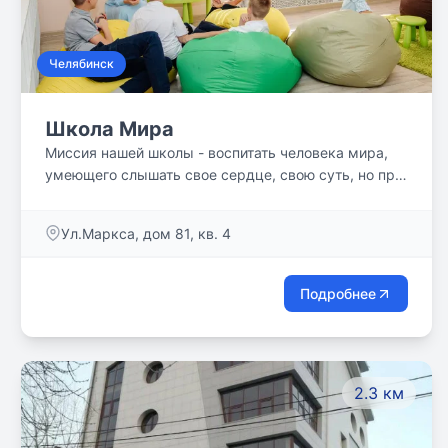
Челябинск
Школа Мира
Миссия нашей школы - воспитать человека мира,
умеющего слышать свое сердце, свою суть, но при
этом обладающего глобальным мышлением,
мировым кругозором; владеющего знаниями и
Ул.Маркса, дом 81, кв. 4
умеющего их добывать. Наша задача - подсказать,
направить, поддержать в движении на этом пути!
Подробнее
2.3 км