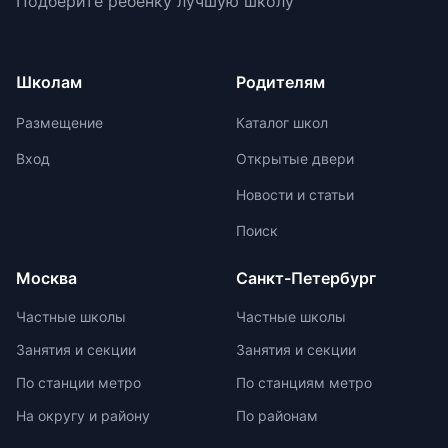
Подберите ребёнку лучшую школу
маркировку с указанием
университетах и на работе. Однако,
условия договора об оказании
возрастной категории.
устный экзамен может стать менее
платных образовательных услуг.
объективным из-за субъективности
экзаменаторов и может привести к
Школам
Родителям
заучиванию `правильных` ответов.
До 2030 года есть достаточно
Размещение
Каталог школ
времени для тщательной
проработки процедуры и нюансов
Вход
Открытые двери
устного экзамена.
Новости и статьи
Поиск
Москва
Санкт-Петербург
Частные школы
Частные школы
Занятия и секции
Занятия и секции
По станции метро
По станциям метро
На округу и району
По районам