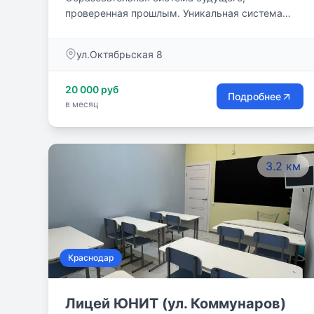
проверенная прошлым. Уникальная система
`Русская Классическая Школа`, лучший
методический опыт советского и классического
ул.Октябрьская 8
образования в сочетании с современными
проверенными тенденциями.
20 000 руб
Подробнее
в месяц
3.2 км
Краснодар
Лицей ЮНИТ (ул. Коммунаров)