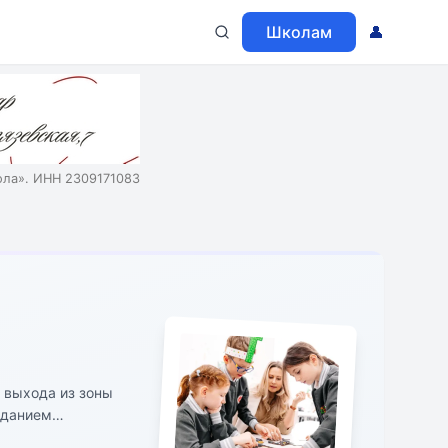
Школам
👤
ола». ИНН 2309171083
 выхода из зоны
зданием