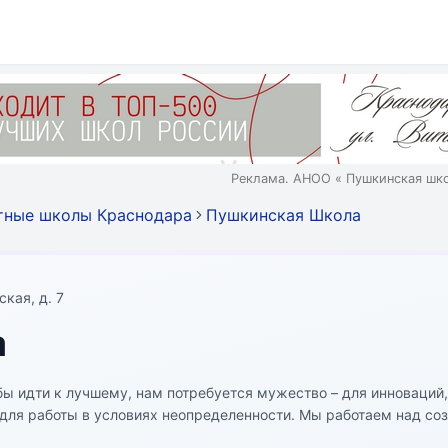
Реклама. АНОО « Пушкинская шк
тные школы Краснодара
Пушкинская Школа
кая, д. 7
а
бы идти к лучшему, нам потребуется мужество – для инноваций,
ля работы в условиях неопределенности. Мы работаем над со
 знают и понимают); навыках (как они