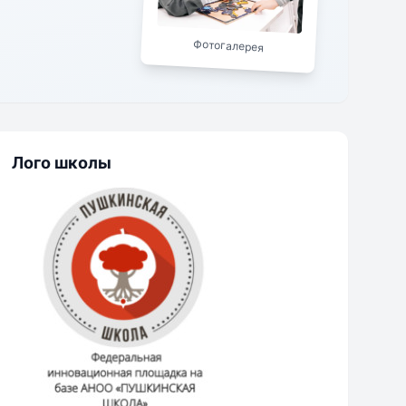
нии учиться (как
ясь к достижению
Фотогалерея
Лого школы