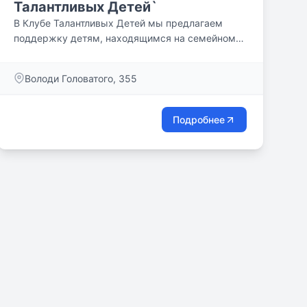
Талантливых Детей`
В Клубе Талантливых Детей мы предлагаем
поддержку детям, находящимся на семейном
обучении, где в уютной и современной
атмосфере каждый ребенок получает
Володи Головатого, 355
качественные знания и развивает свои таланты,
стремясь к саморазвитию и достижению
личных целей.
Подробнее