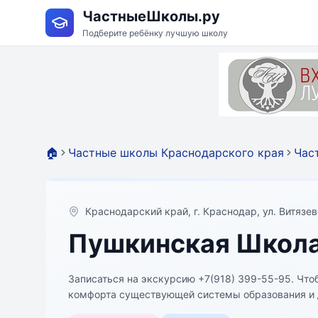
ЧастныеШколы.ру
Подберите ребёнку лучшую школу
🏠
Частные школы Краснодарского края
Час
Краснодарский край, г. Краснодар, ул. Витязевс
Пушкинская Школ
Записаться на экскурсию +7(918) 399-55-95. Что
комфорта существующей системы образования и д
образовательной модели для детей 7-18 лет, которая фокусируется на знаниях (что ученики