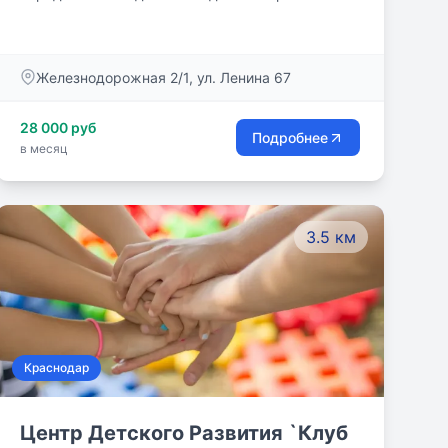
фундамент знаний, применяя классический
подход.
Железнодорожная 2/1, ул. Ленина 67
28 000 руб
Подробнее
в месяц
3.5 км
Краснодар
Центр Детского Развития `Клуб