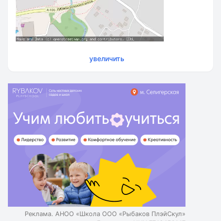
увеличить
Реклама. АНОО «Школа ООО «Рыбаков ПлэйСкул»