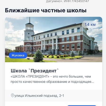
Дегунино». ИНН 7743450147
Ближайшие частные школы
1.4 км
Жуковка
Школа `Президент`
«ШКОЛА «ПРЕЗИДЕНТ» - это нечто большее, чем
просто качественное образование и подходящее
оснащение для учебного процесса. Уже много лет
мы придерживаемся определенных принципов
улица Ильинский подъезд, 2-1
успеха. Мы убеждены, что каждый ученик
талантлив, и стараемся создать интеллектуальную