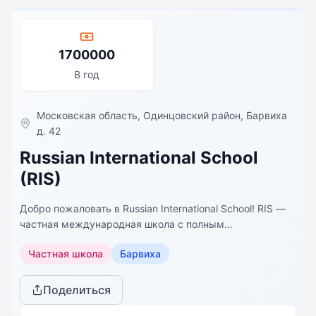
1700000
В год
Московская область, Одинцовский район, Барвиха
д. 42
Russian International School
(RIS)
Добро пожаловать в Russian International School! RIS —
частная международная школа с полным
образовательным циклом для детей от 2 до 18 лет.
Частная школа
Барвиха
Образовательный процесс сочетает лучшие традиции
российского образования и международные
стандарты, обеспечивая высокие академические
Поделиться
результаты на всех этапах обучения. Студенты Russian