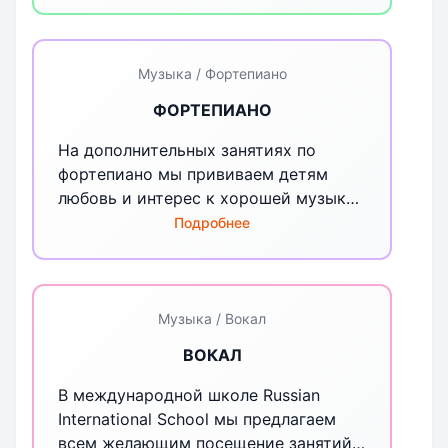
развивается музыкальный слух и
чувство ритма. Границы восприятия
музыки и мира становятся шире, в
дальнейшем ребенок сможет даже
Музыка / Фортепиано
самовыражаться с помощью музыки.
ФОРТЕПИАНО
На дополнительных занятиях по
фортепиано мы прививаем детям
любовь и интерес к хорошей музыке,
воспитываем вкус, тренируем слух и
Подробнее
выпускаем маленьких виртуозов! Во
всех кампусах Russian International
School есть музыкальные классы, где
проводятся занятия на фортепиано
Музыка / Вокал
для детей под руководством
ВОКАЛ
профессионального учителя музыки.
В международной школе Russian
International School мы предлагаем
всем желающим посещение занятий