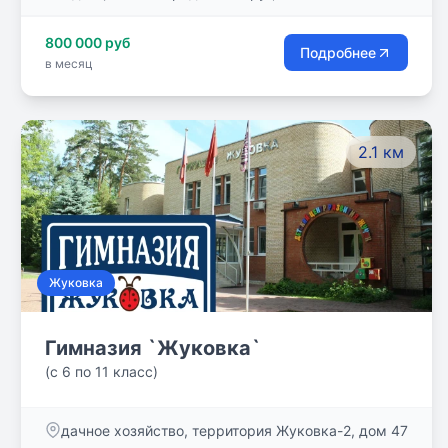
143082
включительно. Серьезную часть школьной жизни
800 000 руб
занимает дополнительное образование.
Подробнее
в месяц
2.1 км
Жуковка
Гимназия `Жуковка`
(с 6 по 11 класс)
дачное хозяйство, территория Жуковка-2, дом 47