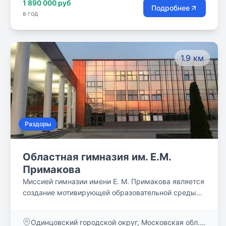
1 890 000 руб
образовательную среду, в которой мы не просто
Подробнее
в год
доставляем знания, но и стремимся увлечь детей
самостоятельно совершать открытия. Наши
ученики всегда отличались активной жизненной
позицией, а исследование воспринималось как
1.9 км
технология образования.
Раздоры
Областная гимназия им. Е.М.
Примакова
Миссией гимназии имени Е. М. Примакова является
создание мотивирующей образовательной среды
для воспитания лидеров, способных менять мир к
лучшему. Наши двери открыты с 8:00 утра до
Одинцовский городской округ, Московская обл.,
20:00 вечера, занятия проходят с сентября по июнь