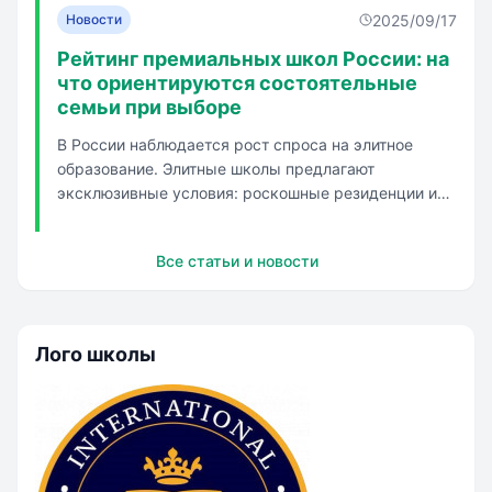
произношение.
совместно с лидерами индустрии для подготовки
2025/09/17
Новости
учеников к жизни и карьере в...
Рейтинг премиальных школ России: на
что ориентируются состоятельные
семьи при выборе
В России наблюдается рост спроса на элитное
образование. Элитные школы предлагают
эксклюзивные условия: роскошные резиденции и
высококвалифицированные наставники.
Интеграция XXI век - международная школа,
Все статьи и новости
основанная в 1996 году, предлагает обучение по
программе международного бакалавриата.
Павловска...
Лого школы