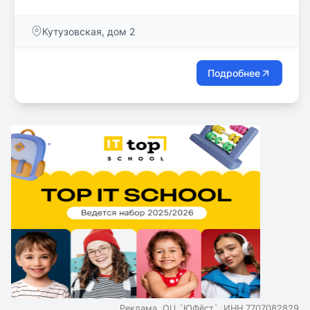
учебная среда и классическая методика!
Кутузовская, дом 2
Подробнее
Реклама. ОЦ `ЮФёст`. ИНН 7707082829