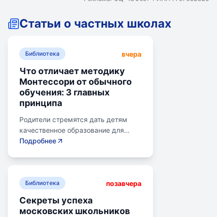
Статьи о частных школах
вчера
Библиотека
Что отличает методику
Монтессори от обычного
обучения: 3 главных
принципа
Родители стремятся дать детям
качественное образование для
лучшего будущего. Обучение по
Подробнее
системе Монтессори может помочь
избежать перегрузки и потери
интереса у детей. Монтессори-
позавчера
школа предлагает уроки на
Библиотека
природе, лабораторные
Секреты успеха
эксперименты и творческие
московских школьников
погружения для развития детей.