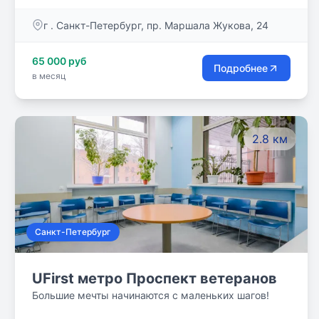
который в дальнейшем сможет найти лучшие пути
г . Санкт-Петербург, пр. Маршала Жукова, 24
для полной самореализации в современном
обществе, и тем самым внести свой вклад в его
65 000 руб
развитие.
Подробнее
в месяц
2.8 км
Санкт-Петербург
UFirst метро Проспект ветеранов
Большие мечты начинаются с маленьких шагов!