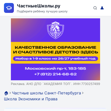
ЧастныеШколы.ру
👤
Подберите ребёнку лучшую школу
Реклама. АНО ДПО `АКАДЕМИЯ ТОП`. ИНН 7730257499
🏠
Частные школы Санкт-Петербурга
Школа Экономики и Права