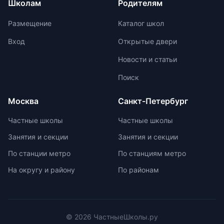
Школам
Родителям
учеников. Отсутствие страха перед
олимпиадах. Путь к
оценками и акцент на качественной
международной олимпиаде
Размещение
Каталог школ
оценке помогают детям развивать
начинается с национальных
свои навыки и интересы.
соревнований, включая школьные,
Вход
Открытые двери
муниципальные, региональные и
Новости и статьи
заключительные этапы
Всероссийской олимпиады
Поиск
школьников. Подготовка к
олимпиадам включает учебно-
Москва
Санкт-Петербург
тренировочные сборы,
интенсивные занятия, практикумы,
Частные школы
Частные школы
лекции, разборы задач и
Занятия и секции
Занятия и секции
индивидуальные консультации.
Участие в международных
По станции метро
По станциям метро
олимпиадах помогает получить
На округу и району
По районам
новый опыт, пройти серьезную
подготовку и пообщаться с
участниками из других стран.
© 2026 ЧастныеШколы.ру