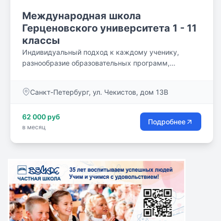
занимаем 12-е место в Санкт-Петербурге.
Международная школа
Герценовского университета 1 - 11
классы
Индивидуальный подход к каждому ученику,
разнообразие образовательных программ,
использование альтернативных и дополнительных
форм обучения, а также творческая активность
Санкт-Петербург, ул. Чекистов, дом 13В
преподавателей и учащихся (с 1999г. издаётся
газета “School Adventures”, созданы и успешно
62 000 руб
работают танцевальные и музыкальные группы,
Подробнее
в месяц
изостудия, школьный театр) позволяют раскрывать
и развивать способности школьников и
обеспечивать качественное образование,
позволяющее выпускникам успешно продолжать
обучение в лучших российских и зарубежных
вузах.