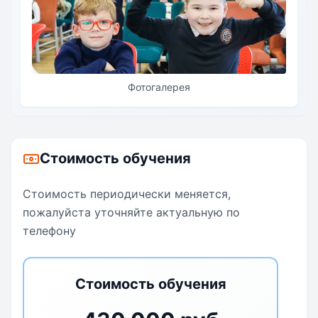
комфортные и безопасные условия для обучения, а
также обеспечивается масса положительных эмоций от
ярких школьных событий. Помимо этого, наша школа
предлагает разнообразные творческие, спортивные,
интеллектуальные и технические программы, которые
Фотогалерея
позволяют каждому ребенку проявить свой талант.
Благодаря этому, наши ученики могут гармонично
развиваться не только в академической сфере, но и в
других областях.
Стоимость обучения
Стоимость периодически меняется,
пожалуйста уточняйте актуальную по
телефону
Стоимость обучения