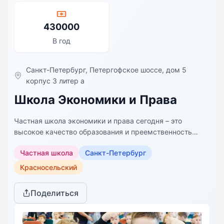
430000
В год
Санкт-Петербург, Петергофское шоссе, дом 5
корпус 3 литер а
Школа Экономики и Права
Частная школа экономики и права сегодня – это
высокое качество образования и преемственность
лучших образовательных технологий с 1 по 11 класс.
Частная школа
Санкт-Петербург
Частная школа экономики и права предлагает
разнообразные профильные программы обучения,
Красносельский
включая социально-экономический профиль,
гуманитарный, инженерно-технологический и
Поделиться
информационный. Мы уделяем особое внимание
индивидуальному подходу к каждому ребенку,
предлагая малокомплектные классы, где создаются