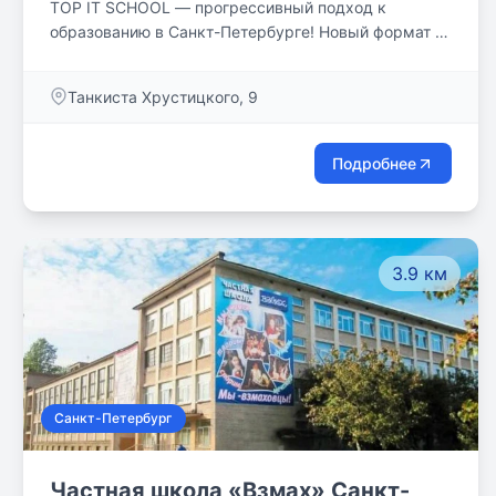
TOP IT SCHOOL — прогрессивный подход к
образованию в Санкт-Петербурге! Новый формат в
образовании детей: классические дисциплины в
сочетании с IT-технологиями, soft skills и
Танкиста Хрустицкого, 9
английским языком для успешного будущего
вашего ребенка!
Подробнее
3.9 км
Санкт-Петербург
Частная школа «Взмах» Санкт-