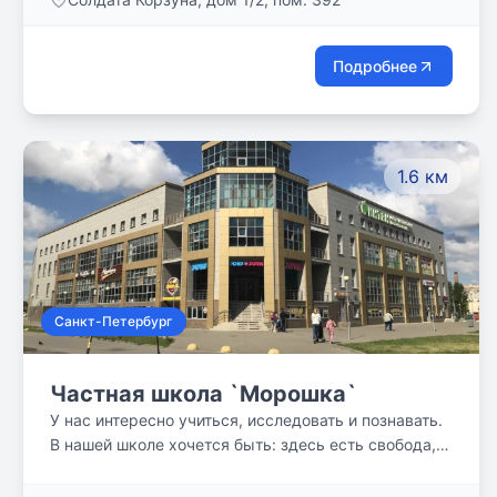
ребёнок. Количество представленных направлений
не уместится на одной ладони, поскольку каждый
день ребёнок интересуется чем-то новым.
Подробнее
1.6 км
Санкт-Петербург
Частная школа `Морошка`
У нас интересно учиться, исследовать и познавать.
В нашей школе хочется быть: здесь есть свобода,
ответственность и здоровые человеческие
отношения