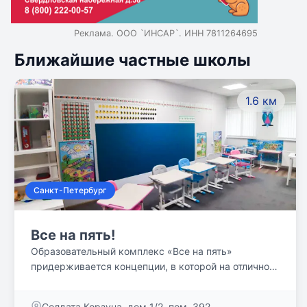
Реклама. ООО `ИНСАР`. ИНН 7811264695
Ближайшие частные школы
1.6 км
Санкт-Петербург
Все на пять!
Образовательный комплекс «Все на пять»
придерживается концепции, в которой на отлично
работает каждый участник детского
образовательного процесса: педагог, родитель, сам
Солдата Корзуна, дом 1/2, пом. 392