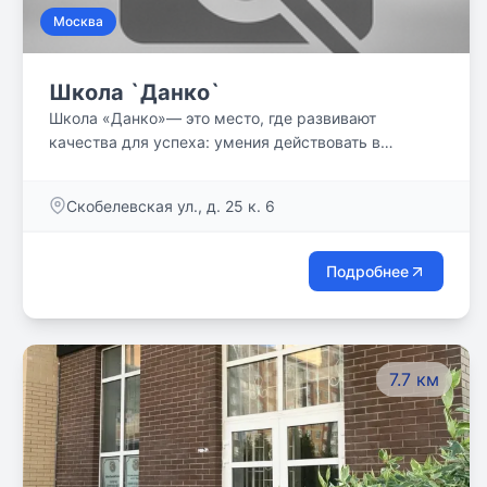
Москва
Школа `Данко`
Школа «Данко»— это место, где развивают
качества для успеха: умения действовать в
команде, договариваться друг с другом,
критически и творчески мыслить, стремление к
Скобелевская ул., д. 25 к. 6
исследованиям, постоянно и непрерывно учиться и
переучиваться.
Подробнее
7.7 км