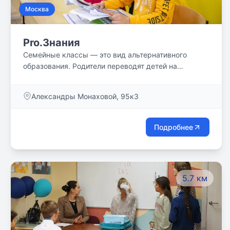
Москва
Pro.Знания
Семейные классы — это вид альтернативного
образования. Родители переводят детей на
семейный формат обучения и поручают нам
проведение занятий для детей по индивидуальной
Александры Монаховой, 95к3
программе в малочисленных классах. Интенсивное
прохождение государственной программы
высвобождает время на дополнительные занятия,
Подробнее
спорт и прогулки.
5.7 км