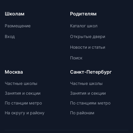
от возрастных задач и
ежегодно демонстрируют высокие
физиологических особенностей
результаты на международных
Школам
Родителям
учеников. Отсутствие страха перед
олимпиадах. Путь к
оценками и акцент на качественной
международной олимпиаде
Размещение
Каталог школ
оценке помогают детям развивать
начинается с национальных
свои навыки и интересы.
соревнований, включая школьные,
Вход
Открытые двери
муниципальные, региональные и
Новости и статьи
заключительные этапы
Всероссийской олимпиады
Поиск
школьников. Подготовка к
олимпиадам включает учебно-
Москва
Санкт-Петербург
тренировочные сборы,
интенсивные занятия, практикумы,
Частные школы
Частные школы
лекции, разборы задач и
Занятия и секции
Занятия и секции
индивидуальные консультации.
Участие в международных
По станции метро
По станциям метро
олимпиадах помогает получить
На округу и району
По районам
новый опыт, пройти серьезную
подготовку и пообщаться с
участниками из других стран.