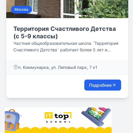
Москва
Территория Счастливого Детства
(с 5-9 классы)
Частная общеобразовательная школа `Территория
Счастливого Детства` работает более 5 лет и
специализируется на образовании учеников 1-11
классов. Но мы не просто осуществляем базовое
п. Коммунарка, ул. Липовый парк, 7 к1
предметное обучение, а практикуем
индивидуальный подход к каждому ребёнку,
помогаем ему преодолевать трудности, вливаться
Подробнее
в коллектив и адаптироваться к происходящим
изменениям. Наши сотрудники – команда опытных
педагогов, настоящих профессионалов. Более 5000
тысяч выпускников школы уже освоили программу
и научились получать знания непринуждённо,
интересно и эффективно.