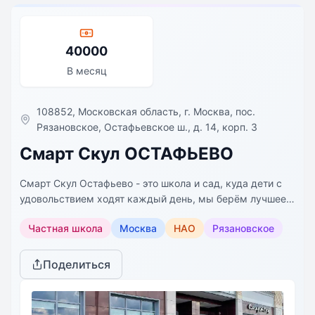
40000
В месяц
​108852, Московская область, г. Москва, пос.
Рязановское, Остафьевское ш., д. 14, корп. 3
Смарт Скул ОСТАФЬЕВО
Смарт Скул Остафьево - это школа и сад, куда дети с
удовольствием ходят каждый день, мы берём лучшее
от государственной образовательной программы, но не
Частная школа
Москва
НАО
Рязановское
ограничиваемся ею, мы хотим, чтобы дети сохраняли и
развивали свою любознательность, становились
самостоятельными, грамотными и эмоционально
Поделиться
стабильными подростками. Поэтому у нас много
авторских предметов, наполненная вторая половина
дня и максимально здоровая среда.