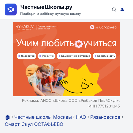
ЧастныеШколы.ру
👤
Подберите ребёнку лучшую школу
Реклама. АНОО «Школа ООО «Рыбаков ПлэйСкул».
ИНН 7751201345
🏠
Частные школы Москвы
НАО
Рязановское
Смарт Скул ОСТАФЬЕВО