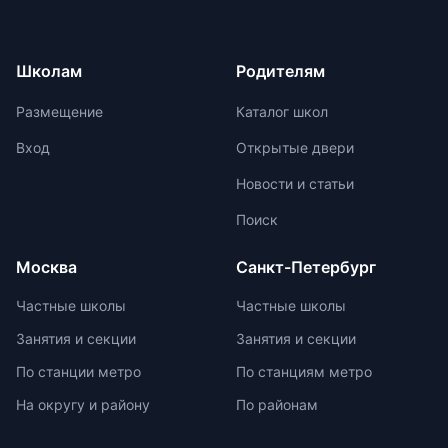
регулируя нагрузку в зависимости
для страны. Российские школьники
от возрастных задач и
ежегодно демонстрируют высокие
физиологических особенностей
результаты на международных
Школам
Родителям
учеников. Отсутствие страха перед
олимпиадах. Путь к
оценками и акцент на качественной
международной олимпиаде
Размещение
Каталог школ
оценке помогают детям развивать
начинается с национальных
свои навыки и интересы.
соревнований, включая школьные,
Вход
Открытые двери
муниципальные, региональные и
Новости и статьи
заключительные этапы
Всероссийской олимпиады
Поиск
школьников. Подготовка к
олимпиадам включает учебно-
Москва
Санкт-Петербург
тренировочные сборы,
интенсивные занятия, практикумы,
Частные школы
Частные школы
лекции, разборы задач и
Занятия и секции
Занятия и секции
индивидуальные консультации.
Участие в международных
По станции метро
По станциям метро
олимпиадах помогает получить
На округу и району
По районам
новый опыт, пройти серьезную
подготовку и пообщаться с