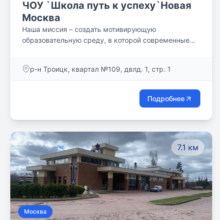
ЧОУ `Школа путь к успеху`Новая
Москва
Наша миссия – создать мотивирующую
образовательную среду, в которой современные
дети могут раскрыть свои таланты и стать
успешными личностями, самореализующимися в
р-н Троицк, квартал №109, двлд. 1, стр. 1
настоящем и в будущем.
Подробнее
7.1 км
Москва