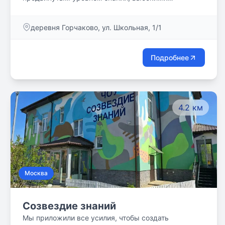
познавательными способностями и широким
кругозором, готового с успехом пройти отбор на
деревня Горчаково, ул. Школьная, 1/1
следующую ступень образования.
Самостоятельность, дисциплина и умение
применять полученные знания на практике
Подробнее
позволят нашим ученикам находить решения в
реальных ситуациях и уверенно строить свое
будущее.
4.2 км
Москва
Созвездие знаний
Мы приложили все усилия, чтобы создать