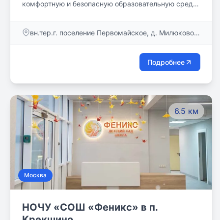
комфортную и безопасную образовательную среду
для ваших детей.
вн.тер.г. поселение Первомайское, д. Милюково,
ул. Родниковая, д. 4
Подробнее
6.5 км
Москва
НОЧУ «СОШ «Феникс» в п.
Крекшино