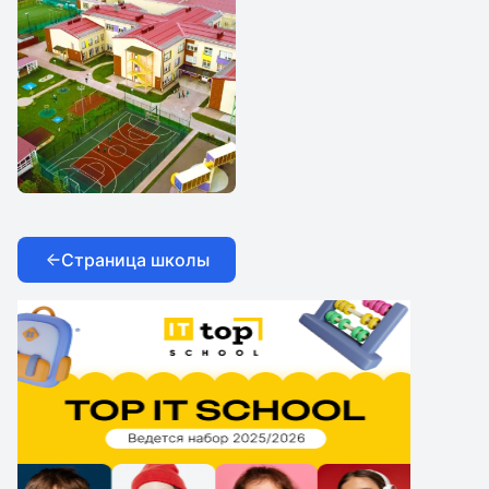
школа Внуково
школа Внуково
Международная
школа Внуково
Страница школы