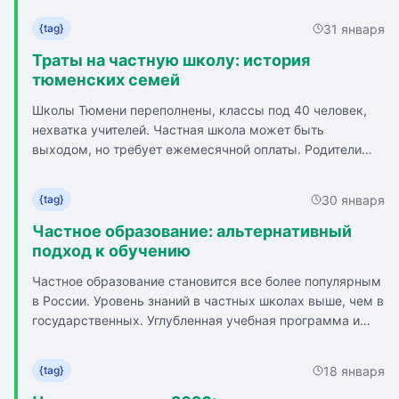
важно, чтобы формат обучения подходил самому
ребёнку и семье.
31 января
{tag}
При выборе стоит смотреть не только на программу и
условия, но и на учителей, среду, отношение к детям, а
Траты на частную школу: история
также на то, что реально входит в стоимость. Лучше
тюменских семей
лично посетить школу, пообщаться с родителями и
Школы Тюмени переполнены, классы под 40 человек,
почувствовать атмосферу.
нехватка учителей. Частная школа может быть
выходом, но требует ежемесячной оплаты. Родители
Самое главное — школа должна подходить конкретному
делятся опытом обучения в частных школах и их плюсах
ребёнку, а не просто считаться престижной.
и минусах. Некоторые родители довольны качеством
30 января
{tag}
обучения и атмосферой в частных школах. Другие
родители разочарованы отсутствием контроля и
Частное образование: альтернативный
качеством образования. Некоторые родители сами
подход к обучению
открывают частные школы для своих детей.
Частное образование становится все более популярным
в России. Уровень знаний в частных школах выше, чем в
государственных. Углубленная учебная программа и
персональный подход к каждому ученику. Классы
формируются с учетом личности ученика.
18 января
{tag}
Положительная обстановка и доброжелательное
отношение. Учителя с высоким уровнем квалификации и