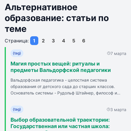
Альтернативное
образование: статьи по
теме
Страница:
1
2
3
4
5
6
7 марта
{tag}
Магия простых вещей: ритуалы и
предметы Вальдорфской педагогики
Вальдорфская педагогика - целостная система
образования от детского сада до старших классов.
Основатель системы - Рудольф Штайнер, философ и
мистик, создал антропософию - учение о человеке как
существе, объединяющем материальное и духовное
3 марта
{tag}
начала. Вальдорфская педагогика ставит целью
гармоничное развитие личности. Система делится на
Выбор образовательной траектории:
циклы, каждый из которых соответствует
Государственная или частная школа: