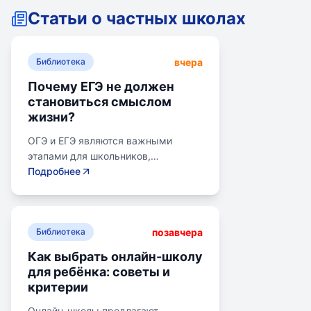
Статьи о частных школах
вчера
Библиотека
Почему ЕГЭ не должен
становиться смыслом
жизни?
ОГЭ и ЕГЭ являются важными
этапами для школьников,
готовящихся к переходу на
Подробнее
следующий этап образования.
Эпишкола предлагает подготовку к
экзаменам, учитывая задачи
позавчера
старшего подросткового и
Библиотека
юношеского возраста. Школа
Как выбрать онлайн-школу
помогает детям развивать
для ребёнка: советы и
личностные навыки, получать опыт
критерии
самоопределения и выбирать
профессию. В программе школы
Онлайн-школы предлагают