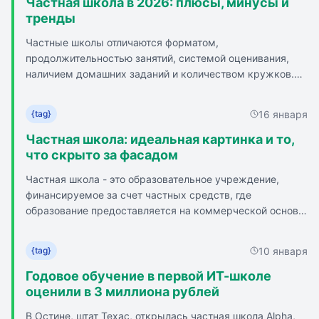
Частная школа в 2026: плюсы, минусы и
проходят обучение по повышению квалификации.
тренды
Отсутствие конфликтов и творческий подход к
Частные школы отличаются форматом,
преподаванию. Разнообразие предметов и возможность
продолжительностью занятий, системой оценивания,
выбора школы по интересам ребенка. Поступление в
наличием домашних заданий и количеством кружков.
частную школу требует строгого отбора. Высокая
Ключевые преимущества частных школ: малые классы,
стоимость обучения компенсируется высоким
расширенная учебная программа, домашнее задание в
качеством образования и развитием детей.
16 января
{tag}
классе, безопасность, мягкая адаптация, кружки и
секции. Недостаток частного образования - высокая
Частная школа: идеальная картинка и то,
цена, стоимость года обучения варьируется от 250 000
что скрыто за фасадом
до 1 000 000 рублей. В стоимость входят качественное
Частная школа - это образовательное учреждение,
питание, индивидуальный образовательный маршрут,
финансируемое за счет частных средств, где
кураторское и тьюторское сопровождение, внеучебные
образование предоставляется на коммерческой основе.
активности и присмотр.
Такие школы часто отличаются более высоким уровнем
обучения, современными материалами и
10 января
{tag}
инновационными методиками, а также большим
вниманием к развитию индивидуальности каждого
Годовое обучение в первой ИТ-школе
ребенка. Плюсы частных школ: высокий уровень и
оценили в 3 миллиона рублей
качество обучения, индивидуальный подход и
В Остине, штат Техас, открылась частная школа Alpha,