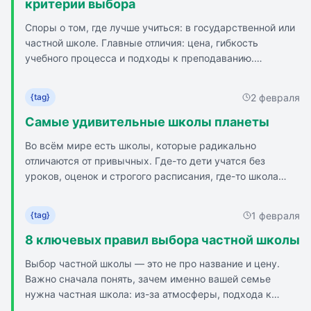
определенному этапу развития ребенка. Обучение
критерии выбора
строится на основе «эпох» - длительных периодов
Споры о том, где лучше учиться: в государственной или
глубокого погружения в одну дисциплину. Вторая
частной школе. Главные отличия: цена, гибкость
половина дня отведена для занятий искусством,
учебного процесса и подходы к преподаванию.
которому уделяется особое внимание. В школе
Государственная школа: доступность, соответствие
создается гармоничная и ненасильственная среда, в
стандартам, массовость, нагрузка, бюрократия.
которой каждому ребенку нужно позволить развиваться
2 февраля
{tag}
Частная школа: индивидуальный подход, небольшие
согласно генетически заложенному плану.
классы, гибкость, дополнительные курсы, стоимость,
Самые удивительные школы планеты
качество образования. Выбор школы зависит от
Во всём мире есть школы, которые радикально
потребностей ребенка, ресурсов семьи и
отличаются от привычных. Где-то дети учатся без
возможностей. Важно учитывать качество образования,
уроков, оценок и строгого расписания, где-то школа
условия, дополнительные опции и атмосферу школы.
приходит к детям — на платформы, в горы или на воду.
Альтернативный путь: семейное образование или
Есть школы без стен, под землёй, в постоянных
онлайн-школа.
1 февраля
{tag}
путешествиях или с полным правом выбора, чему
учиться.
8 ключевых правил выбора частной школы
Выбор частной школы — это не про название и цену.
Эти примеры показывают: образование может быть
Важно сначала понять, зачем именно вашей семье
гибким, учитывать среду, интересы и реальные условия
нужна частная школа: из-за атмосферы, подхода к
жизни детей. Единой модели школы не существует —
ребёнку, нагрузки или особенностей обучения.