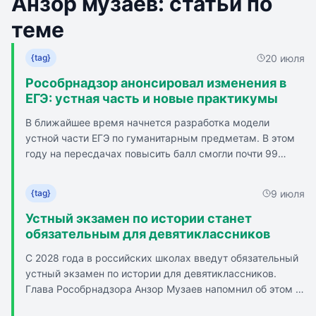
Анзор музаев: статьи по
теме
20 июля
{tag}
Рособрнадзор анонсировал изменения в
ЕГЭ: устная часть и новые практикумы
В ближайшее время начнется разработка модели
устной части ЕГЭ по гуманитарным предметам. В этом
году на пересдачах повысить балл смогли почти 99
тысяч человек, некоторые добрались до `сотки`.
Горизонт внедрения модели - до 2030 года. Опыт
9 июля
{tag}
проведения и технология уже есть: устная часть в ЕГЭ
по иностранным языкам, собеседование по русскому
Устный экзамен по истории станет
как допуск к основному госэкзамену для
обязательным для девятиклассников
девятиклассников. Прорабатывается устный экзамен по
С 2028 года в российских школах введут обязательный
истории после 9-го класса. В следующем году в
устный экзамен по истории для девятиклассников.
нескольких регионах апробируют практическую часть
Глава Рособрнадзора Анзор Музаев напомнил об этом в
ЕГЭ по физике и химии. Практическая часть появится не
беседе с РИА Новости. Новый экзамен станет формой
ранее чем через несколько лет, после изучения