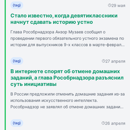
допуска к ОГЭ и проверит понимание исторических
инфраструктуры регионов и материально-технической
29 мая
{tag}
процессов. Задания будут составлены на базе
базы школ.
учебников.
Стало известно, когда девятиклассники
начнут сдавать историю устно
Глава Рособрнадзора Анзор Музаев сообщил о
проведении первого обязательного устного экзамена по
истории для выпускников 9-х классов в марте-феврале
2028 года. Устный экзамен станет допуском к сдаче
основного госэкзамена по аналогии с итоговым
27 апреля
{tag}
собеседованием. Инициатива такого устного экзамена
по истории является давно назревшим шагом, так как
В интернете спорят об отмене домашних
ученики часто хорошо справляются с тестовой частью,
заданий, а глава Рособрнадзора разъяснил
но теряются при развернутых ответах. Устный формат
суть инициативы
экзамена смещает фокус с механического заучивания
В России предложили отменить домашние задания из-за
на понимание причинно-следственных связей и
использования искусственного интеллекта.
развитие логики мышления. Проведение экзамена как
Рособрнадзор не заявлял об отмене домашних заданий,
допуска к ОГЭ является психологически грамотным
а говорил о необходимости их трансформации.
решением, так как у учеников останется время для
Выполнение домашних заданий с использованием ИИ не
подготовки к другим предметам. Для учителей это
26 апреля
{tag}
дает нужного образовательного эффекта для
нововведение является сигналом о необходимости