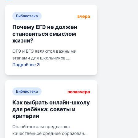
вчера
Библиотека
Почему ЕГЭ не должен
становиться смыслом
жизни?
ОГЭ и ЕГЭ являются важными
этапами для школьников,
готовящихся к переходу на
Подробнее
следующий этап образования.
Эпишкола предлагает подготовку к
экзаменам, учитывая задачи
позавчера
старшего подросткового и
Библиотека
юношеского возраста. Школа
Как выбрать онлайн-школу
помогает детям развивать
для ребёнка: советы и
личностные навыки, получать опыт
критерии
самоопределения и выбирать
профессию. В программе школы
Онлайн-школы предлагают
уделяется внимание базовым
качественное среднее образование