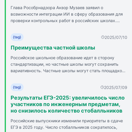
экзамен вместе с родителями выпускников московских
Глава Рособрнадзора Анзор Музаев заявил о
школ. Акция проводится ежегодно в 10 регионах России
возможности интеграции ИИ в сферу образования для
по инициативе Рособрнадзора.
проверки контрольных работ в российских школах.
Ведомство имеет наработки по данному вопросу с
`Яндексом`. Музаев подчеркнул необходимость долгой
2025/07/10
{tag}
апробации и постепенного внедрения подобных
технологий для доверия к ним со стороны учителей и
Преимущества частной школы
родителей школьников. Ранее в Госдуме предложили
Российское школьное образование идет в сторону
частично легализовать технологии ИИ в сфере
стандартизации, но частные школы могут сохранить
образования в России.
вариативность. Частные школы могут стать площадкой
для лучших практик и разработки новых
образовательных решений. Частные школы могут
2025/07/09
{tag}
помочь в международном сотрудничестве и обмене
практиками. Рособрнадзор считает, что частные школы
Результаты ЕГЭ-2025: увеличилось число
переживают второй этап своего эволюционного
участников по инженерным предметам,
развития. Спрос на частное образование требует
но снизилось количество стобалльников
достойного качества и саморегулирования рынка.
Российские выпускники изменили приоритеты в сдаче
ЕГЭ в 2025 году. Число стобалльников сократилось,