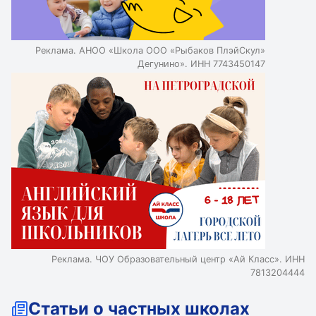
Химия продолжает набирать популярность как
дисциплина по выбору на ЕГЭ. Средний балл
экзаменуемых по химии составил 58,15, доля
Реклама. АНОО «Школа ООО «Рыбаков ПлэйСкул»
выпускников с результатом выше 60 баллов выросла с
Дегунино». ИНН 7743450147
48,7 до 50%. Базовую математику в этом году писали
более 328 000 выпускников, 36% получили пятерки.
Реклама. ЧОУ Образовательный центр «Ай Класс». ИНН
7813204444
Статьи о частных школах