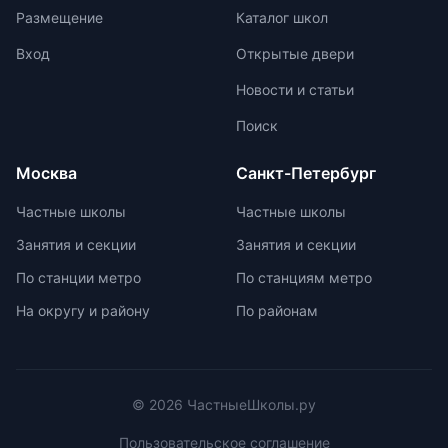
оценками и акцент на качественной
международной олимпиаде
Размещение
Каталог школ
оценке помогают детям развивать
начинается с национальных
свои навыки и интересы.
соревнований, включая школьные,
Вход
Открытые двери
муниципальные, региональные и
Новости и статьи
заключительные этапы
Всероссийской олимпиады
Поиск
школьников. Подготовка к
олимпиадам включает учебно-
Москва
Санкт-Петербург
тренировочные сборы,
интенсивные занятия, практикумы,
Частные школы
Частные школы
лекции, разборы задач и
Занятия и секции
Занятия и секции
индивидуальные консультации.
Участие в международных
По станции метро
По станциям метро
олимпиадах помогает получить
На округу и району
По районам
новый опыт, пройти серьезную
подготовку и пообщаться с
участниками из других стран.
© 2026 ЧастныеШколы.ру
Пользовательское соглашение