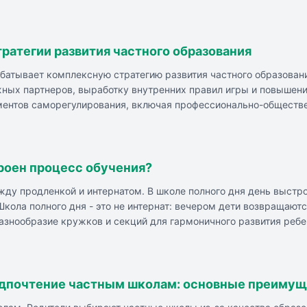
етыре года после выпуска, разница в уровне просоциальных на
ересмотра подходов к организации соперничества в образовани
ведениями для развития социальных компетенций.
ратегии развития частного образования
батывает комплексную стратегию развития частного образовани
ных партнеров, выработку внутренних правил игры и повышени
ментов саморегулирования, включая профессионально-обществе
ловий для частных и государственных образовательных органи
роен процесс обучения?
ду продленкой и интернатом. В школе полного дня день выстро
Школа полного дня - это не интернат: вечером дети возвращаю
азнообразие кружков и секций для гармоничного развития ребе
дня подходит для детей с разными способностями и индивидуа
й».
едпочтение частным школам: основные преимущ