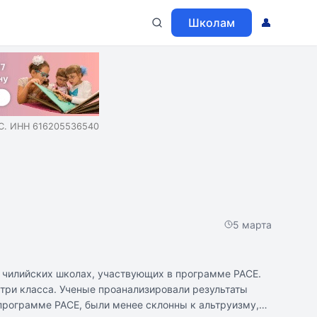
Школам
👤
.С. ИНН 616205536540
5 марта
в чилийских школах, участвующих в программе PACE.
три класса. Ученые проанализировали результаты
программе PACE, были менее склонны к альтруизму,