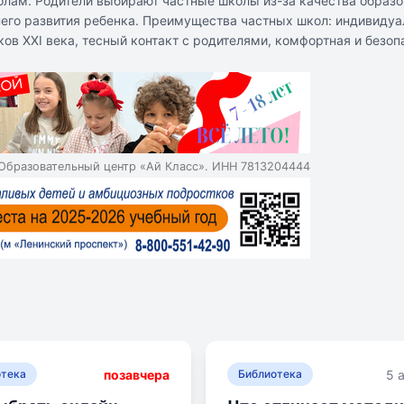
олам. Родители выбирают частные школы из-за качества образо
него развития ребенка. Преимущества частных школ: индивиду
ов XXI века, тесный контакт с родителями, комфортная и безо
лению в ведущие вузы. Недостатки частных школ: не каждая шко
авленческой модели.
Образовательный центр «Ай Класс». ИНН 7813204444
позавчера
5 
отека
Библиотека