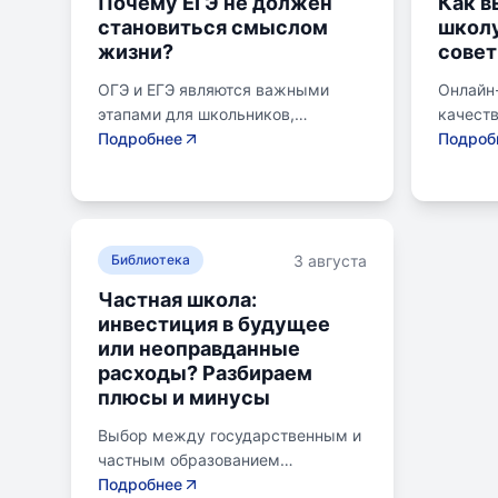
Почему ЕГЭ не должен
Как в
становиться смыслом
школу
жизни?
совет
ОГЭ и ЕГЭ являются важными
Онлайн
этапами для школьников,
качест
готовящихся к переходу на
Подробнее
образов
Подроб
следующий этап образования.
району.
Эпишкола предлагает подготовку
семьи, 
к экзаменам, учитывая задачи
его сам
старшего подросткового и
предпо
3 августа
юношеского возраста. Школа
Библиотека
провер
помогает детям развивать
получит
Частная школа:
личностные навыки, получать
поступл
инвестиция в будущее
опыт самоопределения и
коллед
или неоправданные
выбирать профессию. В
быть ра
расходы? Разбираем
программе школы уделяется
зачисл
плюсы и минусы
внимание базовым знаниям,
образов
учебным навыкам и углубленным
самост
Выбор между государственным и
спецкурсам. В школе
индиви
частным образованием
предусмотрены часы для
Онлайн
становится важной дилеммой для
Подробнее