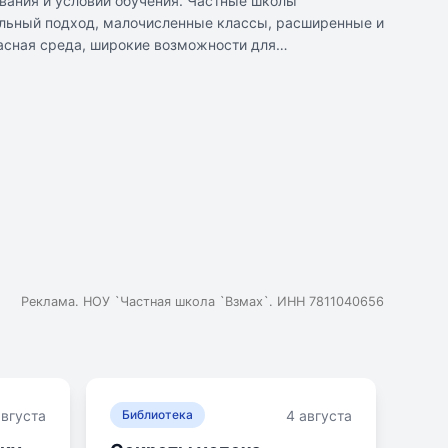
вания и условий обучения. Частные школы
альный подход, малочисленные классы, расширенные и
пасная среда, широкие возможности для
ла гарантирует высокий результат, многое зависит от
Реклама. НОУ `Частная школа `Взмах`. ИНН 7811040656
августа
4 августа
Библиотека