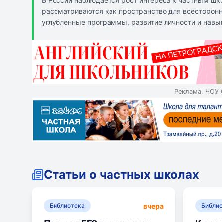
В России наблюдается рост интереса к частным шк
рассматриваются как пространство для всесторон
углубленные программы, развитие личности и навык
дополнительного образования, подготовка к поступ
конкретного учреждения, состава педагогов и упр
Реклама. ЧОУ 
Статьи о частных школах
вчера
Библиотека
Библи