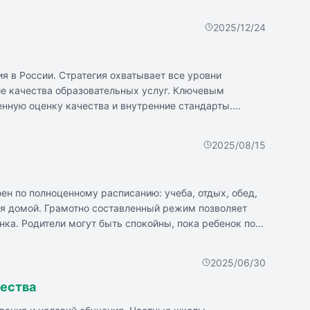
выков сохранялась. Опыт постоянной конкуренции
и. Эксперты предлагают сместить фокус с конкуренции
2025/12/24
я в России. Стратегия охватывает все уровни
е качества образовательных услуг. Ключевым
нную оценку качества и внутренние стандарты.
заций и развитие государственно-частного
2025/08/15
ен по полноценному расписанию: учеба, отдых, обед,
тся домой. Грамотно составленный режим позволяет
нка. Родители могут быть спокойны, пока ребенок под
льными потребностями. Атмосфера в таком учреждении
2025/06/30
ества