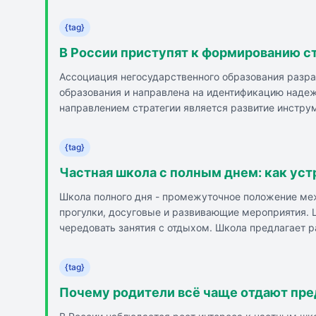
чем их сверстники из других школ. Даже спустя ч
меняет траекторию развития личности и требует п
{tag}
между детьми на соревнования между учебными за
В России приступят к формированию ст
Ассоциация негосударственного образования разра
образования и направлена на идентификацию надеж
направлением стратегии является развитие инстру
Стратегия также предусматривает выравнивание ус
партнерства.
{tag}
Частная школа с полным днем: как уст
Школа полного дня - промежуточное положение меж
прогулки, досуговые и развивающие мероприятия. 
чередовать занятия с отдыхом. Школа предлагает р
присмотром и в безопасной среде. Школа полного 
должна быть максимально комфортной и «домашне
{tag}
Почему родители всё чаще отдают пр