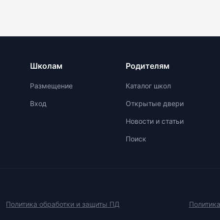
ги помогают ученикам
оценить учебную программ
ься с волнением и
преподавателей, формат об
оточиться на выполнении
связи, сопровождение ребе
. Факультативные часы
родителей, а также техниче
ны для подготовки к
условия платформы. Стоим
нам по необходимым
обучения в онлайн-школе з
Школам
Родителям
там. Основная задача
от выбранного тарифа и
- помочь ученикам
дополнительных услуг. Важ
Размещение
Каталог школ
о пройти экзамены и
изучить отзывы и пройти п
 успеха в выбранной
период перед принятием р
Вход
Открытые двери
сии.
о выборе онлайн-школы.
Новости и статьи
Поиск
Политика обработки и защиты ПД
Политика