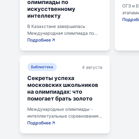
олимпиады по
ОГЭ и 
искусственному
этапами
интеллекту
готовящ
Подроб
В Казахстане завершилась
следую
Международная олимпиада по
Эпишко
искусственному интеллекту.
Подробнее
к экзам
Российские школьники стали
старшег
абсолютными победителями,
юношес
завоевав семь золотых и одну
помогае
4 августа
бронзовую медаль. Олимпиада
Библиотека
личност
объединила 465 школьников из
опыт с
Секреты успеха
105 стран, заняв второе место по
выбира
московских школьников
числу участников. Награды
програ
на олимпиадах: что
получили Артем Горохов, Михаил
вниман
помогает брать золото
Вершинин, Елисей Кирпиченко и
учебны
другие. Дмитрий Чернышенко
спецку
Международные олимпиады -
поздравил медалистов,
предус
интеллектуальные соревнования
подчеркнув значимость
предпр
для школьников, представляющих
Подробнее
гуманитарных связей с
тренинг
страну в составе национальных
Казахстаном. Олимпиада
экзаме
сборных. Состязания охватывают