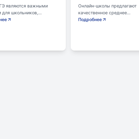
ЕГЭ являются важными
Онлайн-школы предлагают
 для школьников,
качественное среднее
ихся к переходу на
нее
образование без привязки к
Подробнее
щий этап образования.
району. Важно учитывать ц
ла предлагает подготовку
семьи, возраст ребенка, ур
енам, учитывая задачи
его самостоятельности и
о подросткового и
предпочитаемую нагрузку.
кого возраста. Школа
проверить лицензию школы,
т детям развивать
получить аттестат для
ные навыки, получать
поступления в университет 
амоопределения и
колледж. Онлайн-школы мо
ть профессию. В
быть разными по формату: 
мме школы уделяется
зачислением, семейное
ие базовым знаниям,
образование, онлайн-курсы
м навыкам и углубленным
самостоятельная платформ
рсам. В школе
индивидуальный маршрут.
мотрены часы для
Онлайн-школы могут предл
офессиональных проб и
разные уровни обучения, от
ов для подготовки к
базовых предметов до
нам. Психологические
углубленных направлений. 