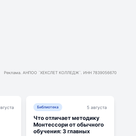
е экзамена как допуска к ОГЭ является
я учителей это нововведение является сигналом о
Реклама. АНПОО `ХЕКСЛЕТ КОЛЛЕДЖ`. ИНН 7839056670
августа
5 августа
Библиотека
Что отличает методику
Монтессори от обычного
обучения: 3 главных