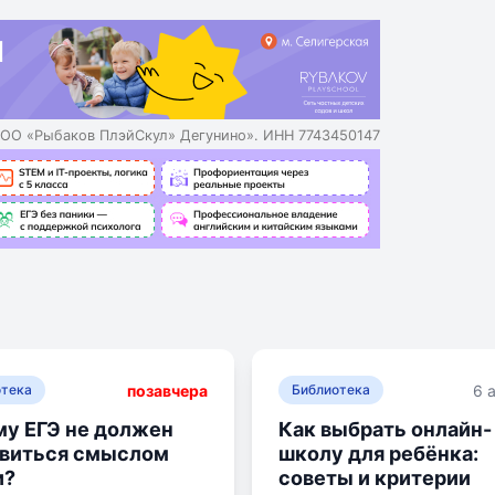
о-следственных связей и развитие логики мышления. Проведени
ников останется время для подготовки к другим предметам. Дл
на уроках и выстраивания проблемного диалога с учениками.
ОО «Рыбаков ПлэйСкул» Дегунино». ИНН 7743450147
позавчера
6 
отека
Библиотека
у ЕГЭ не должен
Как выбрать онлайн-
овиться смыслом
школу для ребёнка:
и?
советы и критерии