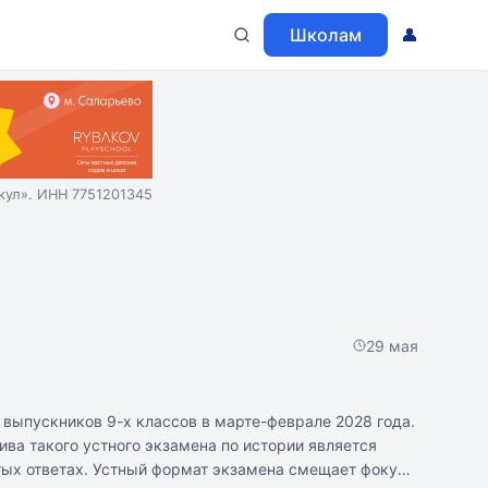
Школам
👤
ул». ИНН 7751201345
29 мая
 выпускников 9-х классов в марте-феврале 2028 года.
ива такого устного экзамена по истории является
утых ответах. Устный формат экзамена смещает фокус