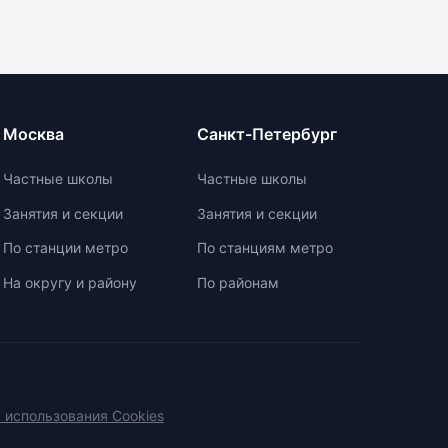
у,
предлагает отсутствие
ратной
`неинтересных` предметов и
нка и
межпредметную взаимосвязь для
ские
поддержания интереса к учебе.
ость
Монтессори-школы избегают
ависит
перегрузки информацией,
Москва
Санкт-Петербург
регулируя нагрузку в зависимости
но
от возрастных задач и
Частные школы
Частные школы
робный
физиологических особенностей
ешения
учеников. Отсутствие страха
Занятия и секции
Занятия и секции
перед оценками и акцент на
По станции метро
По станциям метро
качественной оценке помогают
детям развивать свои навыки и
На округу и району
По районам
интересы.
 использования Cookies