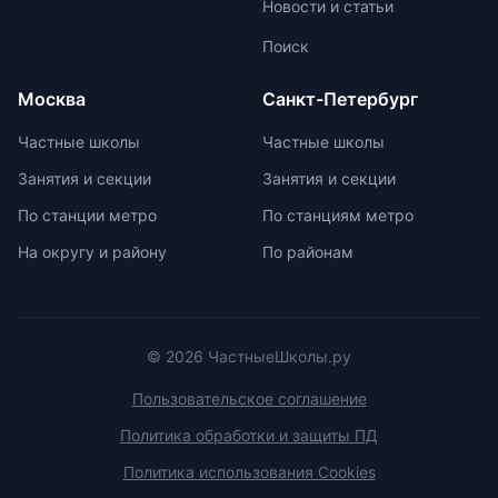
Новости и статьи
больше внимания каждому
ученику. Частные школы
Поиск
предлагают широкий спектр
внеурочных возможностей для
Москва
Санкт-Петербург
развития ребенка. При выборе
частной школы необходимо
Частные школы
Частные школы
учитывать ее преимущества и
Занятия и секции
Занятия и секции
недостатки, а также финансовые
возможности семьи. Важно
По станции метро
По станциям метро
проверить наличие
На округу и району
По районам
образовательной лицензии и
государственной аккредитации,
изучить репутацию школы и
условия договора об оказании
платных образовательных услуг.
© 2026 ЧастныеШколы.ру
Пользовательское соглашение
Политика обработки и защиты ПД
Политика использования Cookies