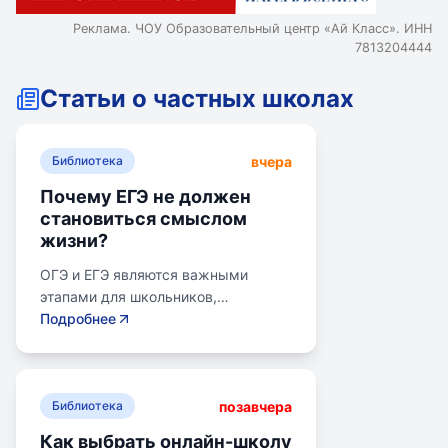
Реклама. ЧОУ Образовательный центр «Ай Класс». ИНН
7813204444
Статьи о частных школах
вчера
Библиотека
Почему ЕГЭ не должен
становиться смыслом
жизни?
ОГЭ и ЕГЭ являются важными
этапами для школьников,
готовящихся к переходу на
Подробнее
следующий этап образования.
Эпишкола предлагает подготовку к
экзаменам, учитывая задачи
позавчера
старшего подросткового и
Библиотека
юношеского возраста. Школа
Как выбрать онлайн-школу