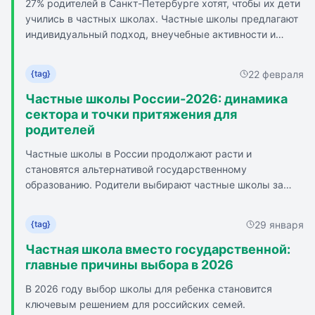
27% родителей в Санкт-Петербурге хотят, чтобы их дети
учитывает индивидуальные особенности ребенка и темп
учились в частных школах. Частные школы предлагают
получения и обработки информации. Система
индивидуальный подход, внеучебные активности и
Монтессори предлагает отсутствие `неинтересных`
узкую направленность на развитие личности. Ключевые
предметов и межпредметную взаимосвязь для
преимущества частных школ: малые классы,
поддержания интереса к учебе. Монтессори-школы
22 февраля
{tag}
расширенная учебная программа, домашнее задание в
избегают перегрузки информацией, регулируя нагрузку
классе, безопасность, мягкая адаптация, кружки и
Частные школы России-2026: динамика
в зависимости от возрастных задач и физиологических
секции. Недостаток частного образования - высокая
сектора и точки притяжения для
особенностей учеников. Отсутствие страха перед
цена (от 500 000 до 2 000 000 рублей в год). В частных
родителей
оценками и акцент на качественной оценке помогают
школах есть дополнительные занятия, секции,
детям развивать свои навыки и интересы.
Частные школы в России продолжают расти и
качественное питание, индивидуальный
становятся альтернативой государственному
образовательный маршрут, кураторское и тьюторское
образованию. Родители выбирают частные школы за
сопровождение, внеучебные активности.
индивидуальный подход, высокое качество и
инновационные методы обучения. Частный сектор
29 января
{tag}
задает новые стандарты и формирует направления
развития образовательной системы. Спрос на частные
Частная школа вместо государственной:
школы растет четвертый год подряд, что отражает
главные причины выбора в 2026
изменения в ожиданиях родителей и общества. В
В 2026 году выбор школы для ребенка становится
негосударственных образовательных учреждениях
ключевым решением для российских семей.
обучаются почти 215 тысяч детей. Частные школы