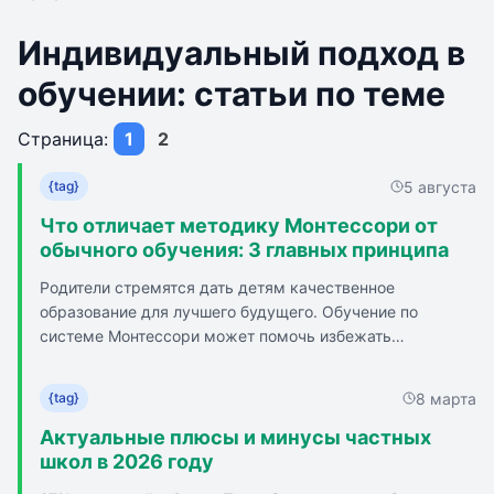
Индивидуальный подход в
обучении: статьи по теме
Страница:
1
2
5 августа
{tag}
Что отличает методику Монтессори от
обычного обучения: 3 главных принципа
Родители стремятся дать детям качественное
образование для лучшего будущего. Обучение по
системе Монтессори может помочь избежать
перегрузки и потери интереса у детей. Монтессори-
школа предлагает уроки на природе, лабораторные
8 марта
{tag}
эксперименты и творческие погружения для развития
детей. Разные стили обучения подходят для разных
Актуальные плюсы и минусы частных
типов учеников: экспериментаторы, читатели, практики
школ в 2026 году
и визуалы, кинестетики, аудиалы. Монтессори-метод