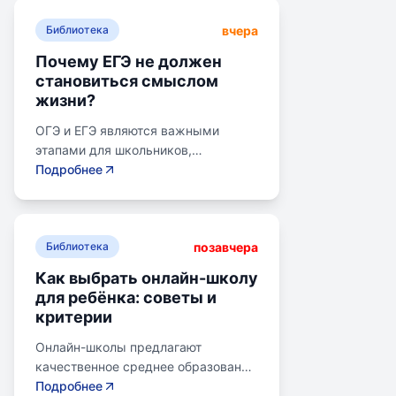
вчера
Библиотека
Почему ЕГЭ не должен
становиться смыслом
жизни?
ОГЭ и ЕГЭ являются важными
этапами для школьников,
готовящихся к переходу на
Подробнее
следующий этап образования.
Эпишкола предлагает подготовку к
экзаменам, учитывая задачи
позавчера
старшего подросткового и
Библиотека
юношеского возраста. Школа
Как выбрать онлайн-школу
помогает детям развивать
для ребёнка: советы и
личностные навыки, получать опыт
критерии
самоопределения и выбирать
профессию. В программе школы
Онлайн-школы предлагают
уделяется внимание базовым
качественное среднее образование
знаниям, учебным навыкам и
без привязки к району. Важно
Подробнее