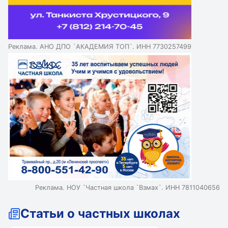
Реклама. АНО ДПО `АКАДЕМИЯ ТОП`. ИНН 7730257499
Реклама. НОУ `Частная школа `Взмах`. ИНН 7811040656
Статьи о частных школах