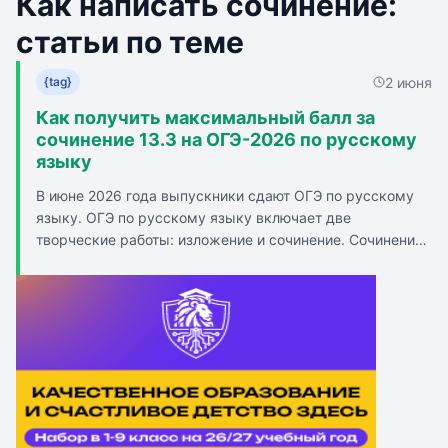
Как написать сочинение:
статьи по теме
2 июня
{tag}
Как получить максимальный балл за
сочинение 13.3 на ОГЭ-2026 по русскому
языку
В июне 2026 года выпускники сдают ОГЭ по русскому
языку. ОГЭ по русскому языку включает две
творческие работы: изложение и сочинение. Сочинение
состоит из трех частей: вступление, аргументы и
заключение. В сочинении должны быть приведены 2
аргумента из текста и 1 из жизни. Максимальный балл
за сочинение - 2. Грамотность и фактическая точность
также оцениваются. Для успешной подготовки к ОГЭ
рекомендуется прочитать все сочинения из сборника Р.
Дощинского и использовать сайты с готовыми
вариантами сочинений.