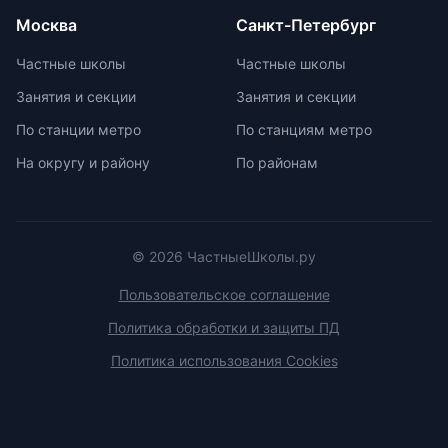
олимпиадам включает учебно-
Москва
Санкт-Петербург
тренировочные сборы,
интенсивные занятия, практикумы,
Частные школы
Частные школы
лекции, разборы задач и
Занятия и секции
Занятия и секции
индивидуальные консультации.
Участие в международных
По станции метро
По станциям метро
олимпиадах помогает получить
На округу и району
По районам
новый опыт, пройти серьезную
подготовку и пообщаться с
участниками из других стран.
© 2026 ЧастныеШколы.ру
Пользовательское соглашение
Политика обработки и защиты ПД
Политика использования Cookies