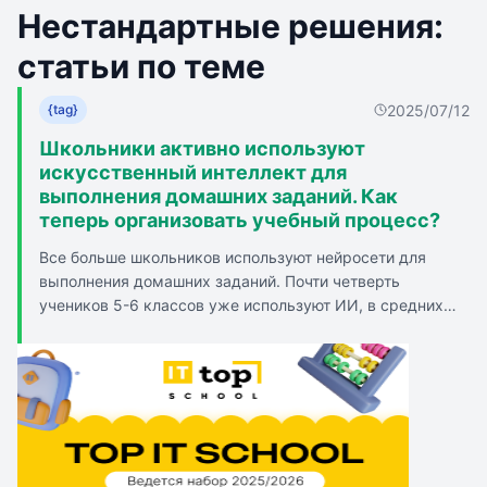
Нестандартные решения:
статьи по теме
2025/07/12
{tag}
Школьники активно используют
искусственный интеллект для
выполнения домашних заданий. Как
теперь организовать учебный процесс?
Все больше школьников используют нейросети для
выполнения домашних заданий. Почти четверть
учеников 5-6 классов уже используют ИИ, в средних
классах - около трети, среди старшеклассников - почти
каждый второй. Родители часто не знают, как их дети
выполняют задания с использованием ИИ. Учителя
замечают, что все чаще домашние задания выполняются
с использованием технологий. Отличие работы
нейросети от работы человека можно определить,
задавая вопросы по теме. Почти треть опрошенных