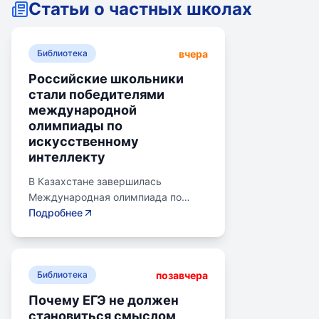
Статьи о частных школах
вчера
Библиотека
Российские школьники
стали победителями
международной
олимпиады по
искусственному
интеллекту
В Казахстане завершилась
Международная олимпиада по
искусственному интеллекту.
Подробнее
Российские школьники стали
абсолютными победителями,
завоевав семь золотых и одну
позавчера
бронзовую медаль. Олимпиада
Библиотека
объединила 465 школьников из 105
Почему ЕГЭ не должен
стран, заняв второе место по числу
становиться смыслом