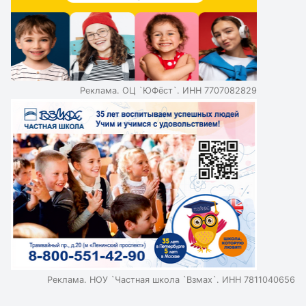
учителей сталкиваются с домашними заданиями от
нейросетей, но не знают, как с ними бороться. Эксперты
считают, что запрещать использование ИИ - не лучшая
идея, важно научить школьников правильно работать с
нейросетями. Грамотное использование нейросетей
повышает самостоятельность и расширяет
Реклама. ОЦ `ЮФёст`. ИНН 7707082829
возможности для подготовки школьников.
Реклама. НОУ `Частная школа `Взмах`. ИНН 7811040656