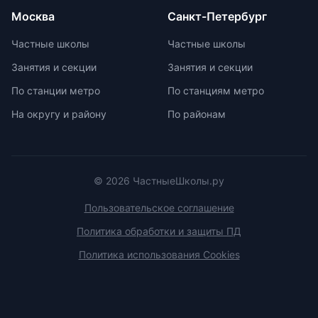
олимпиадам включает учебно-
Москва
Санкт-Петербург
тренировочные сборы,
интенсивные занятия, практикумы,
Частные школы
Частные школы
лекции, разборы задач и
Занятия и секции
Занятия и секции
индивидуальные консультации.
Участие в международных
По станции метро
По станциям метро
олимпиадах помогает получить
На округу и району
По районам
новый опыт, пройти серьезную
подготовку и пообщаться с
участниками из других стран.
© 2026 ЧастныеШколы.ру
Пользовательское соглашение
Политика обработки и защиты ПД
Политика использования Cookies