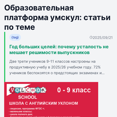
Образовательная
платформа умскул: статьи
по теме
2025/09/21
{tag}
Год больших целей: почему усталость не
мешает решимости выпускников
Две трети учеников 9-11 классов настроены на
продуктивную учебу в 2025/26 учебном году. 72%
учеников беспокоятся о предстоящих экзаменах и
готовы отказаться от развлечений ради подготовки.
Результаты опроса показали, что начало учебного года
вызвало у школьников разные чувства: спокойствие,
радость, грусть, тревогу и стресс. 53% респондентов
ждали встречи с одноклассниками, 43% радовались
началу занятий, 23% - возможности снова увидеть
педагогов. 72% школьников беспокоятся о предстоящих