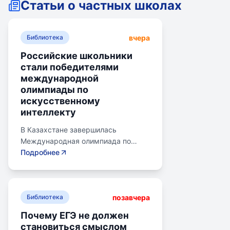
Статьи о частных школах
вчера
Библиотека
Российские школьники
стали победителями
международной
олимпиады по
искусственному
интеллекту
В Казахстане завершилась
Международная олимпиада по
искусственному интеллекту.
Подробнее
Российские школьники стали
абсолютными победителями,
завоевав семь золотых и одну
позавчера
бронзовую медаль. Олимпиада
Библиотека
объединила 465 школьников из 105
Почему ЕГЭ не должен
стран, заняв второе место по числу
становиться смыслом