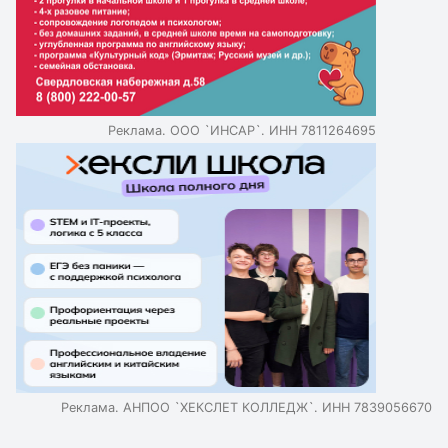
экзаменах, 27% - о взаимоотношениях с учителями,
15,5% - о новых сложных дисциплинах. 8% испытывают
давление со стороны родителей, 13% не имеют
серьезных поводов для волнения. По завершении
первой учебной недели 55% школьников ощущали
усталость, 25% - сильную утомленность, 20% -
Реклама. ООО `ИНСАР`. ИНН 7811264695
бодрость. 67% опрошенных настроены выложиться в
этом учебном году по максимуму, 31% - стараться,
чтобы показать хорошие результаты, но без перегибов.
Реклама. АНПОО `ХЕКСЛЕТ КОЛЛЕДЖ`. ИНН 7839056670