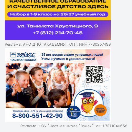
задавая вопросы по теме. Почти треть опрошенных
учителей сталкиваются с домашними заданиями от
нейросетей, но не знают, как с ними бороться. Эксперты
считают, что запрещать использование ИИ - не лучшая
идея, важно научить школьников правильно работать с
нейросетями. Грамотное использование нейросетей
повышает самостоятельность и расширяет
Реклама. АНО ДПО `АКАДЕМИЯ ТОП`. ИНН 7730257499
возможности для подготовки школьников.
Реклама. НОУ `Частная школа `Взмах`. ИНН 7811040656