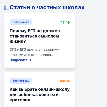
Статьи о частных школах
17:49
Библиотека
Почему ЕГЭ не должен
становиться смыслом
жизни?
ОГЭ и ЕГЭ являются важными
этапами для школьников,
готовящихся к переходу на
Подробнее
следующий этап образования.
Эпишкола предлагает подготовку к
экзаменам, учитывая задачи
вчера
старшего подросткового и
Библиотека
юношеского возраста. Школа
Как выбрать онлайн-школу
помогает детям развивать
для ребёнка: советы и
личностные навыки, получать опыт
критерии
самоопределения и выбирать