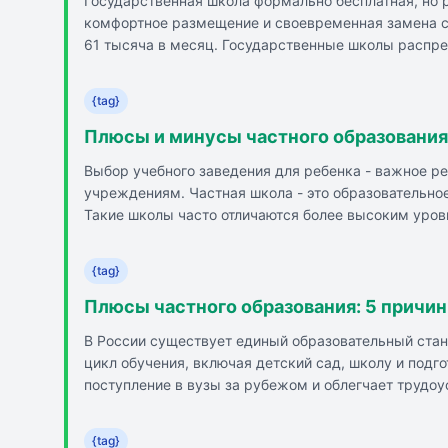
Государственная школа формально бесплатная, но р
комфортное размещение и своевременная замена сл
61 тысяча в месяц. Государственные школы распре
Государственные и частные школы обязаны следова
позволяет учителю справедливо распределять свое
{tag}
Плюсы и минусы частного образования:
Выбор учебного заведения для ребенка - важное 
учреждениям. Частная школа - это образовательно
Такие школы часто отличаются более высоким уро
индивидуальности каждого ребенка. Плюсы частных
деятельность, современные условия и инфраструкт
{tag}
государственной поддержки, ожидания и реальность
выбору частной школы с реалистичными ожиданиями
Плюсы частного образования: 5 причи
В России существует единый образовательный стан
цикл обучения, включая детский сад, школу и подг
поступление в вузы за рубежом и облегчает труд
образования. В частных школах уделяется внимани
включать языковые клубы, музыкальные инструмен
{tag}