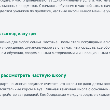
одители часто доплачивают за дополнительные услуги. Частные
оманных предметов. Стоимость обучения в частной школе начин
деляют учеников по прописке, частные школы имеют меньше уч
ть федеральному государственному образовательному стандарт
 внимание на уроке. Уровень учителей в государственных и ча
 взгляд изнутри
решение для любой семьи. Частные школы стали популярным ал
е учреждение, финансируемое за счет частных средств, где об
внем обучения, современными материалами и инновационными 
 школ: высокий уровень и качество обучения, индивидуальный 
ура, близкое взаимодействие с родителями. Минусы частных ш
 могут не совпадать, успех школьного обучения зависит от отн
, тщательно изучать репутацию школы, условия обучения и от
н рассмотреть частную школу
дарт, но многие родители считают, что школы не дают детям в
отовительные курсы в вуз. Сильная языковая школа с основным
оустройство за границей. Кембриджские международные экзаме
е индивидуальному подходу и развитию потенциала детей. Вне
ты, спортивные секции, танцы и шахматы.