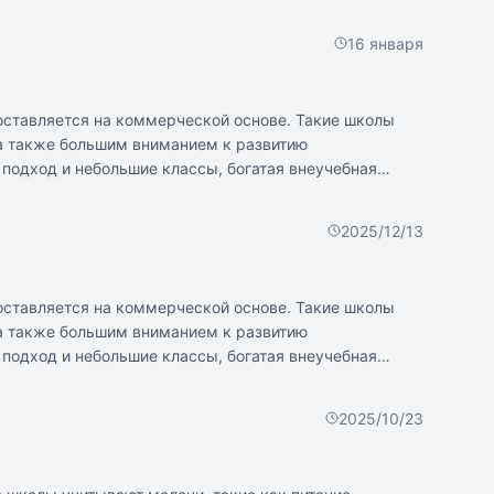
в государственных. Контингент обучающихся в частных
 для детей с учетом их интересов и возраста.
16 января
доставляется на коммерческой основе. Такие школы
а также большим вниманием к развитию
подход и небольшие классы, богатая внеучебная
кол: высокая стоимость, возможное отсутствие
лы с реалистичными ожиданиями и тщательно изучать
2025/12/13
льского участия, поддержки и внимания к развитию
доставляется на коммерческой основе. Такие школы
а также большим вниманием к развитию
подход и небольшие классы, богатая внеучебная
кол: высокая стоимость, возможное отсутствие
лы с реалистичными ожиданиями и тщательно изучать
2025/10/23
льского участия, поддержки и внимания к развитию