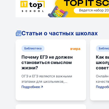
Статьи о частных школах
вчера
Библиотека
Библи
Почему ЕГЭ не должен
Как в
становиться смыслом
школу
жизни?
совет
ОГЭ и ЕГЭ являются важными
Онлайн
этапами для школьников,
качест
готовящихся к переходу на
Подробнее
образов
Подроб
следующий этап образования.
району.
Эпишкола предлагает подготовку
семьи, 
к экзаменам, учитывая задачи
его сам
старшего подросткового и
предпо