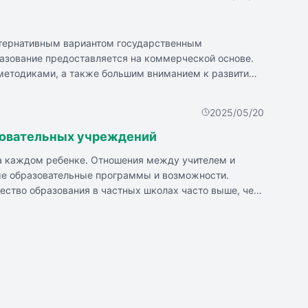
ьтернативным вариантом государственным
разование предоставляется на коммерческой основе.
методиками, а также большим вниманием к развитию
подход и небольшие классы, богатая внеучебная
кол: высокая стоимость, возможное отсутствие
2025/05/20
ошения ребенка, семьи, учителей. Важно подходить к
ывы родителей. Главное - помните, что никакая школа
зовательных учреждений
на каждом ребенке. Отношения между учителем и
ные образовательные программы и возможности.
ество образования в частных школах часто выше, чем
твами частных школ.