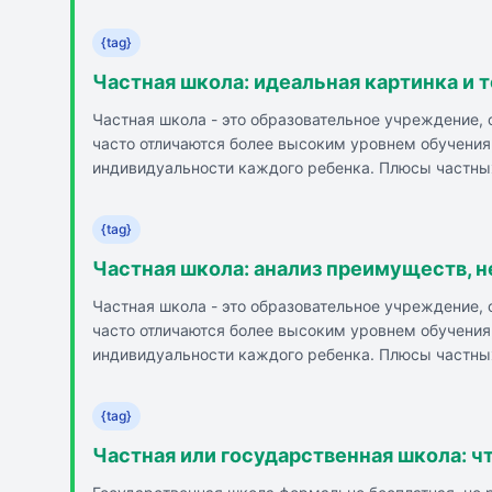
школах лучше, чем в государственных. Качественно
школах более однороден и благоприятно влияет на 
{tag}
Частная школа: идеальная картинка и т
Частная школа - это образовательное учреждение,
часто отличаются более высоким уровнем обучени
индивидуальности каждого ребенка. Плюсы частных
деятельность, современные условия и инфраструкт
государственной поддержки, ожидания и реальност
{tag}
репутацию школы, условия обучения и отзывы родит
ребенка.
Частная школа: анализ преимуществ, 
Частная школа - это образовательное учреждение,
часто отличаются более высоким уровнем обучени
индивидуальности каждого ребенка. Плюсы частных
деятельность, современные условия и инфраструкт
государственной поддержки, ожидания и реальност
{tag}
репутацию школы, условия обучения и отзывы родит
ребенка.
Частная или государственная школа: ч