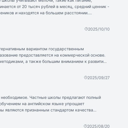
 школы учитывают мелочи, такие как питание,
ается от 20 тысяч рублей в месяц, средний ценник -
еников и находятся на большем расстоянии.
у. В частных школах маленькие классы, что
стных школах примерно одинаков.
2025/10/10
ьтернативным вариантом государственным
разование предоставляется на коммерческой основе.
методиками, а также большим вниманием к развитию
подход и небольшие классы, богатая внеучебная
кол: высокая стоимость, возможное отсутствие
2025/09/27
ошения ребенка, семьи, учителей. Важно подходить к
зывы родителей.
се необходимое. Частные школы предлагают полный
 обучением на английском языке упрощает
ны являются признанным стандартом качества
школьная программа должна быть разнообразной и
2025/08/20