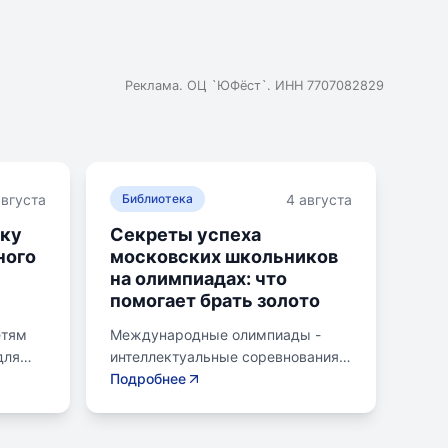
Реклама. ОЦ `ЮФёст`. ИНН 7707082829
августа
4 августа
Библиотека
ику
Секреты успеха
ного
московских школьников
на олимпиадах: что
помогает брать золото
етям
Международные олимпиады -
для
интеллектуальные соревнования
е по
для школьников, представляющих
Подробнее
страну в составе национальных
и и
сборных. Состязания охватывают
различные научные дисциплины,