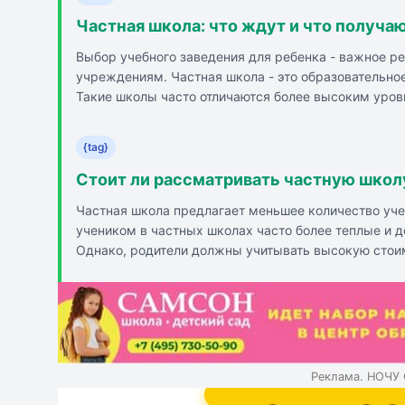
Частная школа: что ждут и что получа
Выбор учебного заведения для ребенка - важное 
учреждениям. Частная школа - это образовательно
Такие школы часто отличаются более высоким уро
индивидуальности каждого ребенка. Плюсы частных
деятельность, современные условия и инфраструкт
{tag}
государственной поддержки, ожидания и реальность
выбору частной школы с реалистичными ожиданиями
Стоит ли рассматривать частную школ
не заменит родительского участия, поддержки и вн
Частная школа предлагает меньшее количество уче
учеником в частных школах часто более теплые и 
Однако, родители должны учитывать высокую стоим
в государственных. Индивидуальный подход к обу
Реклама. НОЧУ 