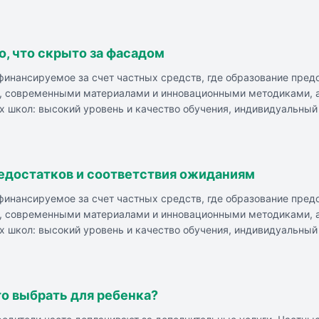
е питание и бытовая обстановка в частных школах лучше, чем 
обучение и развитие. Частные школы могут организовывать досуг
о, что скрыто за фасадом
 финансируемое за счет частных средств, где образование пре
я, современными материалами и инновационными методиками, 
 школ: высокий уровень и качество обучения, индивидуальный 
ура, близкое взаимодействие с родителями. Минусы частных ш
ь могут не совпадать. Важно подходить к выбору частной шко
елей. Главное - помните, что никакая школа не заменит родите
недостатков и соответствия ожиданиям
 финансируемое за счет частных средств, где образование пре
я, современными материалами и инновационными методиками, 
 школ: высокий уровень и качество обучения, индивидуальный 
ура, близкое взаимодействие с родителями. Минусы частных ш
ь могут не совпадать. Важно подходить к выбору частной шко
елей. Главное - помните, что никакая школа не заменит родите
то выбрать для ребенка?