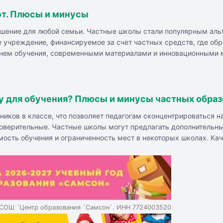
ют. Плюсы и минусы
решение для любой семьи. Частные школы стали популярным ал
е учреждение, финансируемое за счет частных средств, где об
внем обучения, современными материалами и инновационными 
 школ: высокий уровень и качество обучения, индивидуальный 
ура, близкое взаимодействие с родителями. Минусы частных ш
 могут не совпадать, успех школьного обучения зависит от отн
, тщательно изучать репутацию школы, условия обучения и отз
у для обучения? Плюсы и минусы частных обра
имания к развитию ребенка.
ников в классе, что позволяет педагогам сконцентрироваться 
доверительные. Частные школы могут предлагать дополнитель
ость обучения и ограниченность мест в некоторых школах. Кач
чению и профессиональные преподаватели являются преимущес
СОШ `Центр образования `Самсон`. ИНН 7724003520