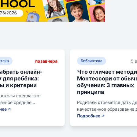
позавчера
5 
отека
Библиотека
ыбрать онлайн-
Что отличает метод
 для ребёнка:
Монтессори от обыч
ы и критерии
обучения: 3 главных
принципа
-школы предлагают
венное среднее
Родители стремятся дать д
ание без привязки к
нее
качественное образование 
 Важно учитывать цели
лучшего будущего. Обучени
Подробнее
возраст ребенка, уровень
системе Монтессори может
остоятельности и
помочь избежать перегрузк
читаемую нагрузку. Важно
потери интереса у детей.