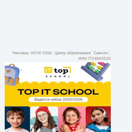
нейросети от работы человека можно определить,
задавая вопросы по теме. Почти треть опрошенных
учителей сталкиваются с домашними заданиями от
нейросетей, но не знают, как с ними бороться. Эксперты
считают, что запрещать использование ИИ - не лучшая
идея, важно научить школьников правильно работать с
нейросетями. Грамотное использование нейросетей
повышает самостоятельность и расширяет
Реклама. НОЧУ СОШ `Центр образования `Самсон`.
возможности для подготовки школьников.
ИНН 7724003520