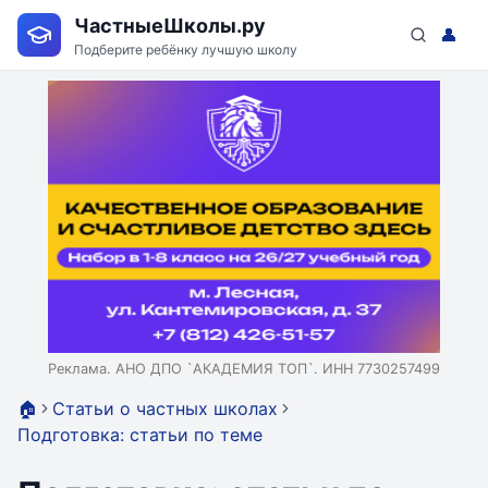
ЧастныеШколы.ру
👤
Подберите ребёнку лучшую школу
Реклама. АНО ДПО `АКАДЕМИЯ ТОП`. ИНН 7730257499
🏠
Статьи о частных школах
Подготовка: статьи по теме