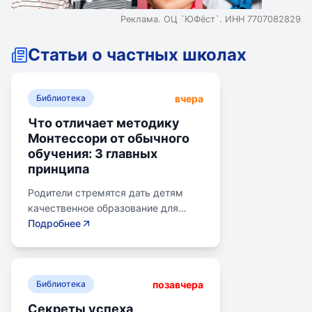
Реклама. ОЦ `ЮФёст`. ИНН 7707082829
Статьи о частных школах
вчера
Библиотека
Что отличает методику
Монтессори от обычного
обучения: 3 главных
принципа
Родители стремятся дать детям
качественное образование для
лучшего будущего. Обучение по
Подробнее
системе Монтессори может помочь
избежать перегрузки и потери
интереса у детей. Монтессори-
позавчера
школа предлагает уроки на
Библиотека
природе, лабораторные
Секреты успеха