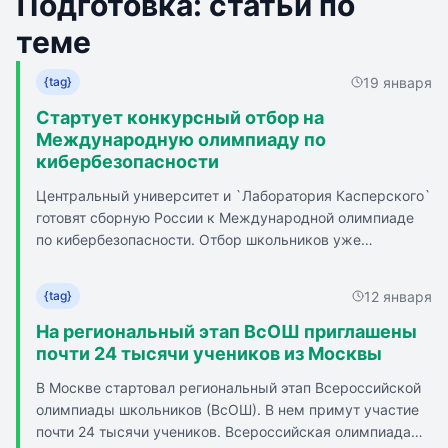
Подготовка: статьи по
теме
19 января
{tag}
Стартует конкурсный отбор на
Международную олимпиаду по
кибербезопасности
Центральный университет и `Лаборатория Касперского`
готовят сборную России к Международной олимпиаде
по кибербезопасности. Отбор школьников уже
стартовал по всей России. Соревнование пройдет с 27
июня по 2 июля 2026 года. На предыдущей Олимпиаде в
12 января
{tag}
2025 году сборная России завоевала больше всех
медалей. Тренер команд Центрального университета
На региональный этап ВсОШ приглашены
Максим Смирнов будет разрабатывать формат
почти 24 тысячи учеников из Москвы
проведения Олимпиады и задания. К участию в
В Москве стартовал региональный этап Всероссийской
отборочном этапе приглашаются российские школьники
олимпиады школьников (ВсОШ). В нем примут участие
от 14 лет с хорошим уровнем знаний в области
почти 24 тысячи учеников. Всероссийская олимпиада
информационной безопасности. Преимуществом будет