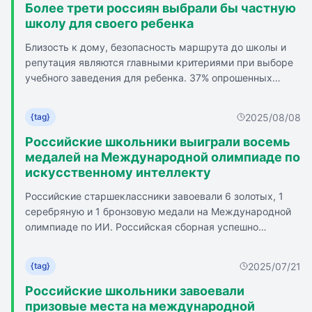
призёров всероссийской олимпиады школьников перед
Более трети россиян выбрали бы частную
основной сборной по астрономии. Результат отражает
школу для своего ребенка
высокий уровень подготовки российских школьников и
Близость к дому, безопасность маршрута до школы и
повторяет успех прошлого года.
репутация являются главными критериями при выборе
учебного заведения для ребенка. 37% опрошенных
родителей хотели бы, чтобы их ребенок посещал
частную школу. 48% родителей испытывают волнение
2025/08/08
{tag}
перед началом учебного года у первоклассников. 25%
опрошенных считают самым стрессовым учебный год в
Российские школьники выиграли восемь
11-м классе из-за ЕГЭ и организации выпускного. 21%
медалей на Международной олимпиаде по
испытывают максимальный стресс при выборе
искусственному интеллекту
колледжа для девятиклассников. 6% считают, что самый
Российские старшеклассники завоевали 6 золотых, 1
большой стресс переживают родители детей,
серебряную и 1 бронзовую медали на Международной
переходящих из начальной школы в пятый класс. 82%
олимпиаде по ИИ. Российская сборная успешно
родителей используют учебники, пособия, литературу,
выступила на 2-й Международной олимпиаде по ИИ
приложения, игры и игрушки для подготовки ребенка к
среди старшеклассников в Пекине. Всего в олимпиаде
школе. 83% опрошенных руководствуются близостью к
2025/07/21
{tag}
приняли участие 77 команд из 61 страны. Российская
дому при выборе школы для детей. 36% учитывают
сборная состояла из победителей Всероссийской
Российские школьники завоевали
удобство и безопасность дороги до школы, 33% -
олимпиады по ИИ и других престижных олимпиад и
призовые места на международной
репутацию школы, 23% - мнение друзей и знакомых.