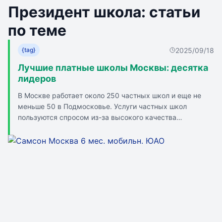
Президент школа: статьи
по теме
2025/09/18
{tag}
Лучшие платные школы Москвы: десятка
лидеров
В Москве работает около 250 частных школ и еще не
меньше 50 в Подмосковье. Услуги частных школ
пользуются спросом из-за высокого качества
образования, отношения к ученикам и возможностей
поступления в престижные ВУЗы. Рейтинг лучших
частных школ Москвы включает TOP IT SCHOOL,
Европейскую гимназию, Школу Сотрудничества,
Частную школу Пироговская, Ломоносовскую школу,
Наследник, Президент, Интеграцию XXI век, Самсон,
Международную гимназию Сколково, Московскую
экономическую школу. При оценке школ учитываются
уровень цен, удобство оплаты, транспортная