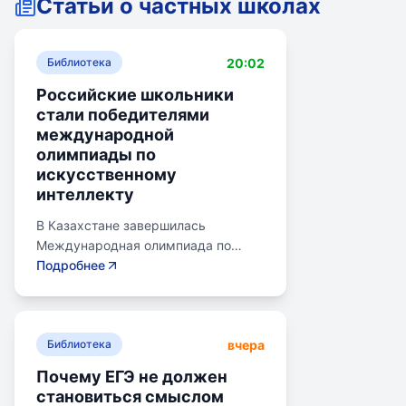
Статьи о частных школах
20:02
Библиотека
Российские школьники
стали победителями
международной
олимпиады по
искусственному
интеллекту
В Казахстане завершилась
Международная олимпиада по
искусственному интеллекту.
Подробнее
Российские школьники стали
абсолютными победителями,
завоевав семь золотых и одну
вчера
бронзовую медаль. Олимпиада
Библиотека
объединила 465 школьников из 105
Почему ЕГЭ не должен
стран, заняв второе место по числу
становиться смыслом
участников. Награды получили