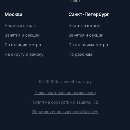
Поиск
школьников. Подготовка к
олимпиадам включает учебно-
Москва
Санкт-Петербург
тренировочные сборы,
интенсивные занятия, практикумы,
Частные школы
Частные школы
лекции, разборы задач и
Занятия и секции
Занятия и секции
индивидуальные консультации.
Участие в международных
По станции метро
По станциям метро
олимпиадах помогает получить
На округу и району
По районам
новый опыт, пройти серьезную
подготовку и пообщаться с
участниками из других стран.
© 2026 ЧастныеШколы.ру
Пользовательское соглашение
Политика обработки и защиты ПД
Политика использования Cookies