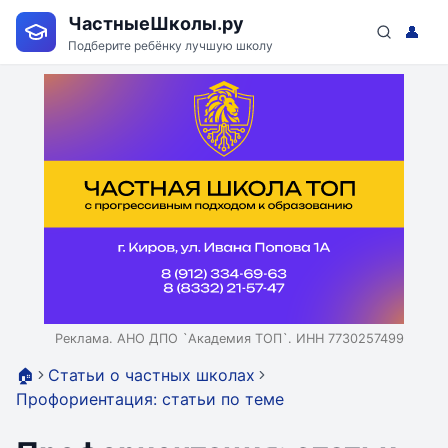
ЧастныеШколы.ру
👤
Подберите ребёнку лучшую школу
Реклама. АНО ДПО `Академия ТОП`. ИНН 7730257499
🏠
Статьи о частных школах
Профориентация: статьи по теме