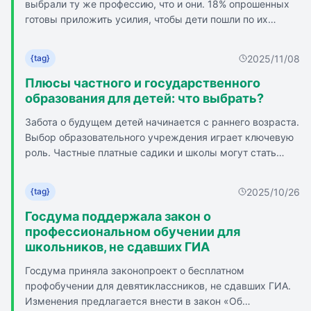
выбрали ту же профессию, что и они. 18% опрошенных
и поддерживает национальные инициативы
готовы приложить усилия, чтобы дети пошли по их
`Профессионалитет` и `Всё лучшее детям`. Важно
стопам. Треть респондентов (31%) готовы оставить
проанализировать собственные интересы, сильные
решение за детьми, если они выберут другую
стороны и требования к поступающим в вузы и
2025/11/08
{tag}
профессию. Родители, заинтересованные в
колледжи. Рекомендуется посетить дни открытых
профессиональной преемственности, работают в сфере
Плюсы частного и государственного
дверей и пообщаться со студентами и выпускниками
технологий и ИТ, маркетинга и рекламы, экономики и
образования для детей: что выбрать?
для более глубокого понимания выбранной области.
финансов. Около трети опрошенных не считают, что дети
Забота о будущем детей начинается с раннего возраста.
обязательно должны следовать их профессиональному
Выбор образовательного учреждения играет ключевую
пути. Родители, не желающие, чтобы дети выбрали их
роль. Частные платные садики и школы могут стать
профессию, работают в торговле и ретейле,
выгодной инвестицией в развитие ребенка. Раннее
юриспруденции, медицине и здравоохранении. 13%
развитие и социализация в частных садиках:
родителей считают, что гибкие навыки, полученные в
2025/10/26
{tag}
структурированная среда, общение, сотрудничество,
выбранной специальности, пригодились бы их детям в
решение конфликтов. Преимущества ранней
Госдума поддержала закон о
любой профессии.
социализации: развитие коммуникативных навыков,
профессиональном обучении для
эмоциональный интеллект, подготовка к школе,
школьников, не сдавших ГИА
индивидуальный подход, широкий спектр занятий.
Госдума приняла законопроект о бесплатном
Преимущества частной средней школы: высокое
профобучении для девятиклассников, не сдавших ГИА.
качество образования, углубленное изучение
Изменения предлагается внести в закон «Об
предметов, развитие исследовательских навыков,