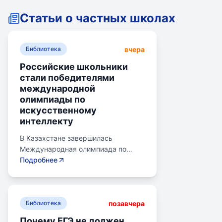
Статьи о частных школах
вчера
Библиотека
Российские школьники
стали победителями
международной
олимпиады по
искусственному
интеллекту
В Казахстане завершилась
Международная олимпиада по
искусственному интеллекту.
Подробнее
Российские школьники стали
абсолютными победителями,
завоевав семь золотых и одну
позавчера
бронзовую медаль. Олимпиада
Библиотека
объединила 465 школьников из 105
Почему ЕГЭ не должен