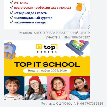
профориентации для учеников с 6-го по 11-й класс.
Реклама. АНПОО `ОБРАЗОВАТЕЛЬНЫЙ ЦЕНТР
`УЧАСТИЕ`. ИНН 7804070297
Реклама. ОЦ `ЮФёст`. ИНН 7707082829