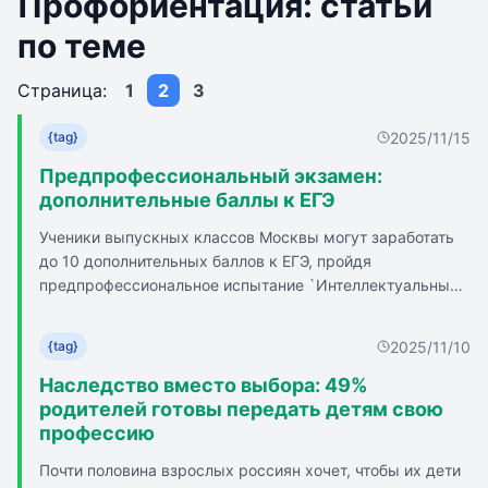
Профориентация: статьи
по теме
Страница:
1
2
3
2025/11/15
{tag}
Предпрофессиональный экзамен:
дополнительные баллы к ЕГЭ
Ученики выпускных классов Москвы могут заработать
до 10 дополнительных баллов к ЕГЭ, пройдя
предпрофессиональное испытание `Интеллектуальный
мегаполис. Потенциал`. Регистрация на экзамен уже
открыта, участие доступно для учеников из Москвы и
2025/11/10
{tag}
других регионов России. В 2024 году в конкурсе
приняли участие более 33 тыс. учащихся из 32
Наследство вместо выбора: 49%
регионов, около 5 тыс. из них стали призерами. В 2025
родителей готовы передать детям свою
году конкурс будет состоять из двух этапов:
профессию
теоретического и практического. Проект способствует
Почти половина взрослых россиян хочет, чтобы их дети
формированию профессиональных навыков школьников