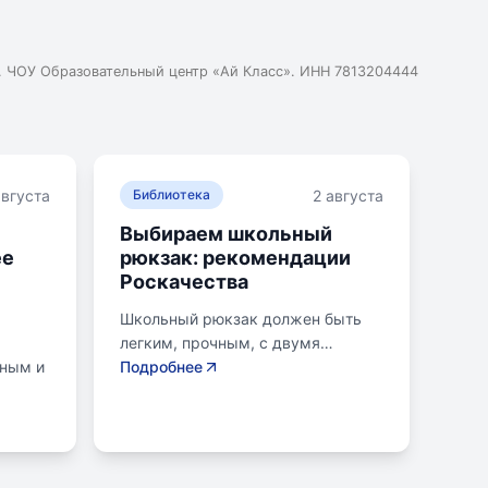
. ЧОУ Образовательный центр «Ай Класс». ИНН 7813204444
августа
2 августа
Библиотека
Выбираем школьный
ее
рюкзак: рекомендации
Роскачества
Школьный рюкзак должен быть
легким, прочным, с двумя
нным и
отделениями и регулируемыми
Подробнее
креплениями лямок. Ранец
ой для
ученика младших классов не
вание
должен весить более 700
одики,
граммов, для старших - до 1
килограмма. Общий вес портфеля