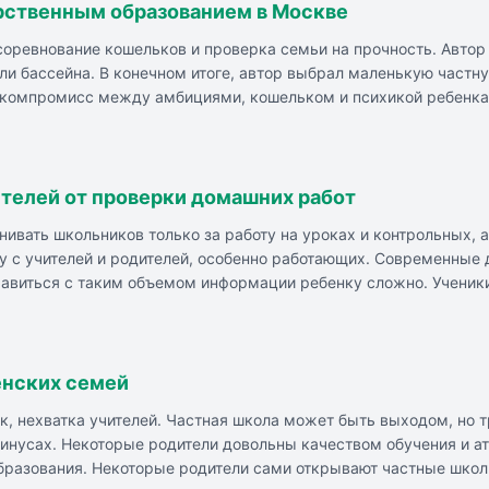
рственным образованием в Москве
 соревнование кошельков и проверка семьи на прочность. Авто
или бассейна. В конечном итоге, автор выбрал маленькую частну
 компромисс между амбициями, кошельком и психикой ребенка, 
телей от проверки домашних работ
ивать школьников только за работу на уроках и контрольных, 
ку с учителей и родителей, особенно работающих. Современные
авиться с таким объемом информации ребенку сложно. Ученик
 проверять. Вопрос отмены домашнего задания становится все б
формально.
енских семей
, нехватка учителей. Частная школа может быть выходом, но т
минусах. Некоторые родители довольны качеством обучения и а
бразования. Некоторые родители сами открывают частные школ