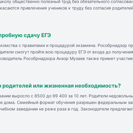
школу общественно полезный труд без обязательного согласова
касаются привлечения учеников к труду без согласия родителе
ту и порядок, а также участвовать в общественно полезном тр
кого персонала. Возвращение к дежурствам и общественно поле
ебя. Воспитание уважения к труду и человеку труда возможно 
 пробную сдачу ЕГЭ
акомства с правилами и процедурой экзамена. Рособрнадзор пр
ители смогут пройти всю процедуру ЕГЭ от входа до получения
уководитель Рособрнадзора Анзор Музаев также примет участие
жегодно в 10 регионах России по инициативе Рособрнадзора.
р родителей или жизненная необходимость?
ании выросло с 8500 до 99 400 за 10 лет. Родители недовольн
ше дома. Семейный формат обучения разрешен федеральным зак
учебном заведении не реже раза в год. Законодатели предлага
ициатива предполагает создание межведомственной комиссии д
мей, выбирающих семейное обучение, вызывает озабоченность з
ольного образования, особенностей характера ребенка и нездо