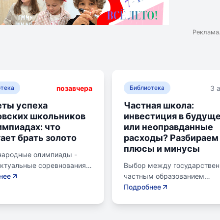
Реклама
позавчера
3 
отека
Библиотека
ты успеха
Частная школа:
овских школьников
инвестиция в будущ
импиадах: что
или неоправданные
ает брать золото
расходы? Разбираем
плюсы и минусы
ародные олимпиады -
ектуальные соревнования
Выбор между государстве
ольников, представляющих
нее
частным образованием
в составе национальных
становится важной дилемм
Подробнее
х. Состязания охватывают
родителей. Частное образо
ные научные дисциплины,
предлагает уникальные мет
я математику,
современное оснащение и