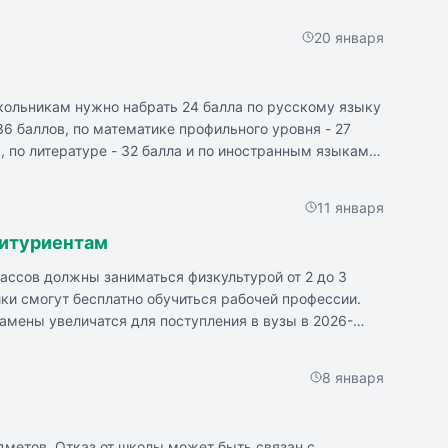
20 января
школьникам нужно набрать 24 балла по русскому языку
36 баллов, по математике профильного уровня - 27
а, по литературе - 32 балла и по иностранным языкам -
я состоится ЕГЭ по русскому языку, на 8 июня
юня - по биологии, географии и иностранным языкам
11 января
битуриентам
лассов должны заниматься физкультурой от 2 до 3
ки смогут бесплатно обучиться рабочей профессии.
амены увеличатся для поступления в вузы в 2026-
учение абитуриентов, у которых средний результат
8 января
дметов. Отказ от школы может быть связан с