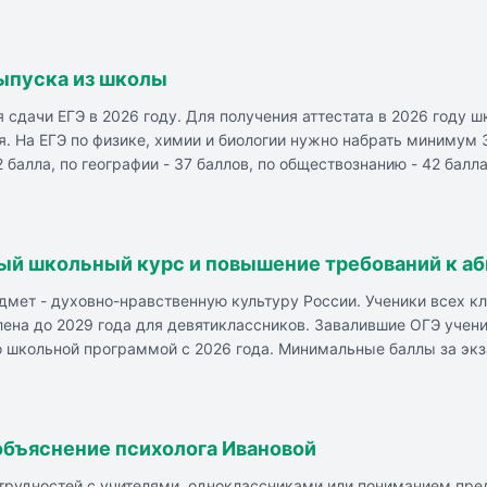
ыпуска из школы
сдачи ЕГЭ в 2026 году. Для получения аттестата в 2026 году 
я. На ЕГЭ по физике, химии и биологии нужно набрать минимум 
2 балла, по географии - 37 баллов, по обществознанию - 42 балл
ссников начнутся 1 июня с истории, литературы и химии. 4 июн
офильного уровней. 11 июня - по обществознанию и физике, 15 и
остранных языков (устная часть) и информатики.
ый школьный курс и повышение требований к а
дмет - духовно-нравственную культуру России. Ученики всех к
ена до 2029 года для девятиклассников. Завалившие ОГЭ учени
о школьной программой с 2026 года. Минимальные баллы за экз
ращение платных мест. Вузы не смогут принимать на платное об
 объяснение психолога Ивановой
 трудностей с учителями, одноклассниками или пониманием пре