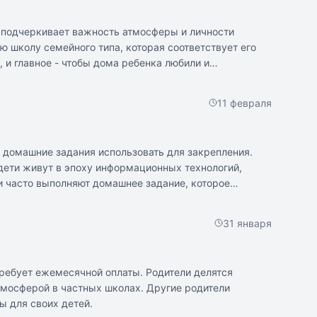
р подчеркивает важность атмосферы и личности
ю школу семейного типа, которая соответствует его
и главное - чтобы дома ребенка любили и
11 февраля
а домашние задания использовать для закрепления.
 дети живут в эпоху информационных технологий,
и часто выполняют домашнее задание, которое
олее злободневным из-за того, что у детей появляются
31 января
ребует ежемесячной оплаты. Родители делятся
тмосферой в частных школах. Другие родители
ы для своих детей.