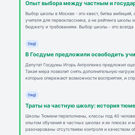
Опыт выбора между частным и госуда
Выбор школы в Москве - это квест, битва амбиций,
учителя для первоклассника, а не рейтинга школы 
бюджету и требованиям. Выбор школы - это всегда
поддерживали.
{tag}
В Госдуме предложили освободить учи
Депутат Госдумы Игорь Антропенко предложил оцен
Такая мера позволит снять дополнительную нагруз
которые опережают возможности восприятия, и спр
зачастую делают родители, а учителям эти задания
новые возможности подходить к домашней работе 
{tag}
Траты на частную школу: история тюм
Школы Тюмени переполнены, классы под 40 человек
опытом обучения в частных школах и их плюсах и 
разочарованы отсутствием контроля и качеством о