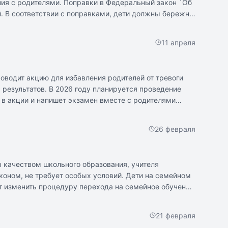
ния с родителями. Поправки в Федеральный закон `Об
й. В соответствии с поправками, дети должны бережно
уде. Речь идет о традиционных дежурствах в классе,
зному труду поможет детям развить навыки
11 апреля
только через собственный опыт.
оводит акцию для избавления родителей от тревоги
 результатов. В 2026 году планируется проведение
 в акции и напишет экзамен вместе с родителями
26 февраля
ы качеством школьного образования, учителя
оном, не требует особых условий. Дети на семейном
ют изменить процедуру перехода на семейное обучение
ля рассмотрения заявлений родителей о переводе
аконодателей. Родители переводят детей на семейное
21 февраля
ровой атмосферы в классе.