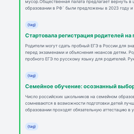
мусор.Общественная палата предлагает вернуть в 
образовании в РФ` были предложены в 2023 году и 
относиться к имуществу школы, поддерживать чисто
столовой или раздевалке, а не о замене техничес
{tag}
самообслуживания и поддержания чистоты вокруг с
Стартовала регистрация родителей на
Родители могут сдать пробный ЕГЭ в России для зн
перед экзаменами и объяснения нюансов детям. Род
пробного ЕГЭ по русскому языку для родителей. Р
выпускников московских школ. Акция проводится е
{tag}
Семейное обучение: осознанный выбо
Число российских школьников на семейном образов
сомневаются в возможности подготовки детей луч
образовании проходят обязательную аттестацию в 
и ввести единые критерии оценки результатов. Ин
детей на семейное обучение. Увеличение числа се
{tag}
обучение из-за неудовлетворенности качеством шк