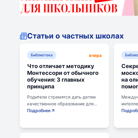
Статьи о частных школах
вчера
Библиотека
Библи
Что отличает методику
Секре
Монтессори от обычного
моск
обучения: 3 главных
на ол
принципа
помог
Родители стремятся дать детям
Междун
качественное образование для
интелл
лучшего будущего. Обучение по
Подробнее
для шк
Подроб
системе Монтессори может
страну 
помочь избежать перегрузки и
сборны
потери интереса у детей.
различ
Монтессори-школа предлагает
включа