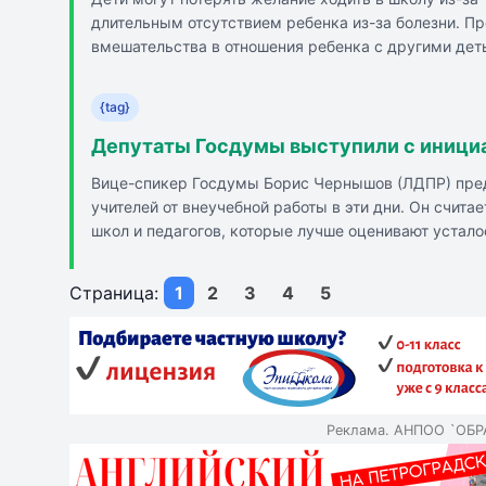
длительным отсутствием ребенка из-за болезни. П
вмешательства в отношения ребенка с другими дет
{tag}
Депутаты Госдумы выступили с иници
Вице-спикер Госдумы Борис Чернышов (ЛДПР) пред
учителей от внеучебной работы в эти дни. Он счита
школ и педагогов, которые лучше оценивают устал
детей окунуться в атмосферу праздника.
Страница:
1
2
3
4
5
Реклама. АНПОО `ОБ