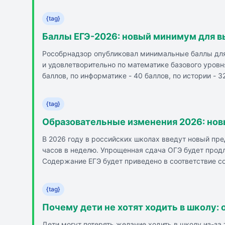
{tag}
Баллы ЕГЭ-2026: новый минимум для в
Рособрнадзор опубликовал минимальные баллы для 
и удовлетворительно по математике базового уровн
баллов, по информатике - 40 баллов, по истории - 3
22 балла. В этом году экзамены для одиннадцатикла
запланирован экзамен по математике базового и пр
{tag}
(письменная часть). 18 и 19 июня пройдет сдача ин
Образовательные изменения 2026: нов
В 2026 году в российских школах введут новый пре
часов в неделю. Упрощенная сдача ОГЭ будет продл
Содержание ЕГЭ будет приведено в соответствие с
2027 учебном году. Часть специальностей ждет сок
ЕГЭ не достиг 50 баллов.
{tag}
Почему дети не хотят ходить в школу:
Дети могут потерять желание ходить в школу из-за