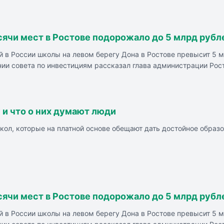
l - школа с углубленным изучением английского языка и погруже
, Высшая Школа Экономики. «Кот» - школа с уникальной образо
 Северном, открывшаяся в начале 2024 года, с небольшими кла
.
ячи мест в Ростове подорожало до 5 млрд рубл
 в России школы на левом берегу Дона в Ростове превысит 5 м
нии совета по инвестициям рассказал глава администрации Рос
 и что о них думают люди
ол, которые на платной основе обещают дать достойное образов
о, его открыли в 1994 году и оно предлагает услуги для детей в
, оно является школой полного дня, поэтому родители могут ост
етные студии.
ячи мест в Ростове подорожало до 5 млрд рубл
 в России школы на левом берегу Дона в Ростове превысит 5 м
кая, оно предоставляет условия для получения образования в