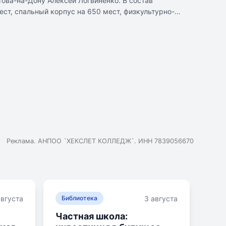
това-на-Дону Алексей Логвиненко. В состав
ест, спальный корпус на 650 мест, физкультурно-
дки, школьный стадион и парк для учащихся. Также
раво выдавать аттестаты об основном общем и
Реклама. АНПОО `ХЕКСЛЕТ КОЛЛЕДЖ`. ИНН 7839056670
августа
3 августа
Библиотека
Частная школа: