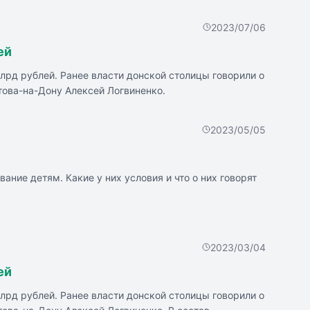
нием в мир IT. «Источник знаний» - начальная
вательной программой, сочетающей инновации и
2023/07/06
ссами, углубленным изучением иностранных языков и
ей
лрд рублей. Ранее власти донской столицы говорили о
това-на-Дону Алексей Логвиненко.
2023/05/05
ание детям. Какие у них условия и что о них говорят
 возрасте от 4 до 16 лет.
2023/03/04
авлять ребенка до вечера. Для досуга воспитанников
ей
лрд рублей. Ранее власти донской столицы говорили о
о всех формах, предусмотренных федеральным