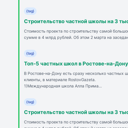
миру и научить выражать свое мнение. Top It schoo
ступенька на пути к таким вузам, как МГИМО, МГУ
{tag}
традиции. «Поколение знаний» - частная школа на
психологической поддержкой для каждого ребенка
Строительство частной школы на 3 тыс
Стоимость проекта по строительству самой большой
сумме в 4 млрд рублей. Об этом 2 марта на заседа
{tag}
Топ-5 частных школ в Ростове-на-Дону
В Ростове-на-Дону есть сразу несколько частных шк
клиенты, в материале RostovGazeta.
1)Международная школа Алла Прима
Это учреждение расположено на улице Станиславског
2)Частная гимназия «Дар»
{tag}
Это учреждение расположено на улице Павленко, 11
предусмотрены кружки, спортивные секции, предм
Строительство частной школы на 3 тыс
3)Частная школа «Источник знаний»
Стоимость проекта по строительству самой большой
Это учреждение находится на улице Симферопольс