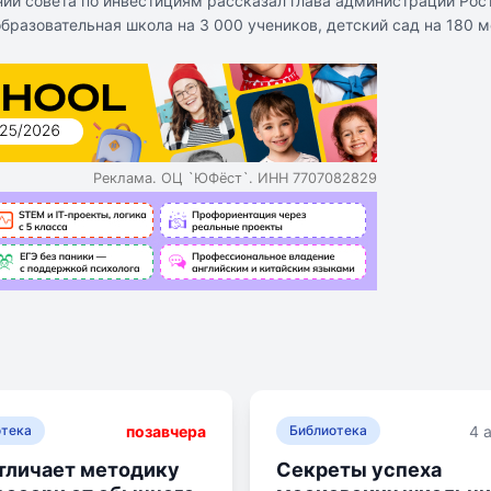
нии совета по инвестициям рассказал глава администрации Рос
разовательная школа на 3 000 учеников, детский сад на 180 м
и для прогулок детей дошкольного возраста, спортивные площа
рмейской, она открылась еще в 1991 году. Учреждение имеет п
 персонала и родителей на 420 машиномест.
азца.
ола, основанная на уникальной системе обучения.
Реклама. ОЦ `ЮФёст`. ИНН 7707082829
позавчера
4 
отека
Библиотека
тличает методику
Секреты успеха