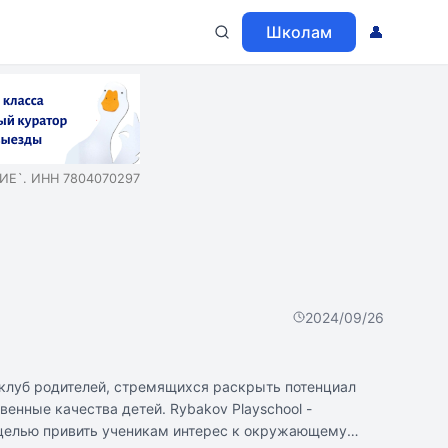
Школам
👤
Е`. ИНН 7804070297
2024/09/26
 клуб родителей, стремящихся раскрыть потенциал
енные качества детей. Rybakov Playschool -
я целью привить ученикам интерес к окружающему