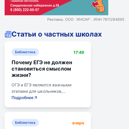
Реклама. ООО `ИНСАР`. ИНН 7811264695
Статьи о частных школах
17:49
Библиотека
Почему ЕГЭ не должен
становиться смыслом
жизни?
ОГЭ и ЕГЭ являются важными
этапами для школьников,
готовящихся к переходу на
Подробнее
следующий этап образования.
Эпишкола предлагает подготовку к
экзаменам, учитывая задачи
вчера
старшего подросткового и
Библиотека