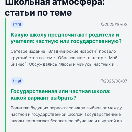
Школьная атмосфера:
статьи по теме
2025/10/02
{tag}
Какую школу предпочитают родители и
учителя: частную или государственную?
Сетевое издание `Владимирские новости` провело
круглый стол по теме `Образование` в центре `Мой
бизнес`. Обсуждались плюсы и минусы частных и
государственных школ. Обучение в частных школах
обычно стоит дороже, но родители часто спорят о том,
2025/08/07
{tag}
где лучше учиться детям. В частных школах больше
возможностей уделять внимание ученикам
Государственная или частная школа:
индивидуально. В госшколах больше детей, что
какой вариант выбрать?
позволяет завести друзей. Социализация в
Родители будущих первоклассников выбирают между
государственных школах может быть хуже из-за
частной и государственной школой. Государственные
разрыва между учениками младших и старших
школы предлагают бесплатное обучение и широкий круг
классов. Частная гимназия может создавать семейную
общения. Недостатки государственных школ:
атмосферу на праздниках и в процессе учёбы