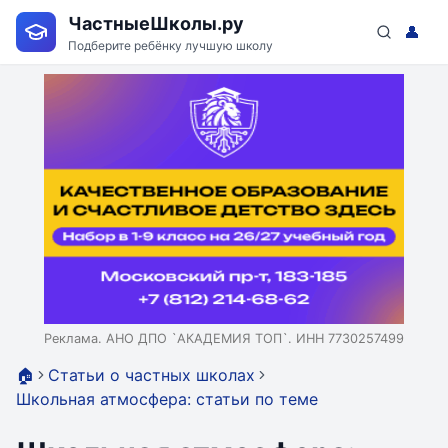
ЧастныеШколы.ру
👤
Подберите ребёнку лучшую школу
Реклама. АНО ДПО `АКАДЕМИЯ ТОП`. ИНН 7730257499
🏠
Статьи о частных школах
Школьная атмосфера: статьи по теме