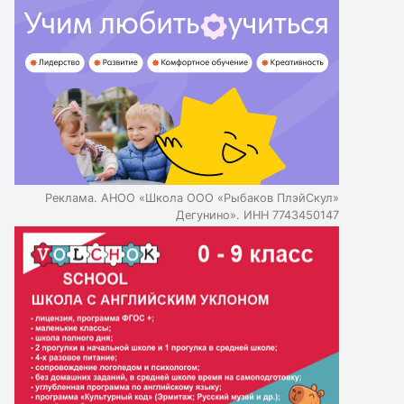
одежды. Форма обеспечивает безопасность и
дисциплину, облегчая идентификацию учеников и
формируя у них чувство принадлежности к команде.
Школьная форма способствует формированию
коллективной культуры и представительского элемента,
представляя школу на различных мероприятиях.
Школьная форма помогает детям адаптироваться к
взрослой жизни и профессиональной среде, приучая их
к опрятному и собранному внешнему виду. Частные
школы в России осознанно выбирают форму как
Реклама. АНОО «Школа ООО «Рыбаков ПлэйСкул»
инструмент развития у детей нужных качеств и
Дегунино». ИНН 7743450147
подготовки к будущей жизни.