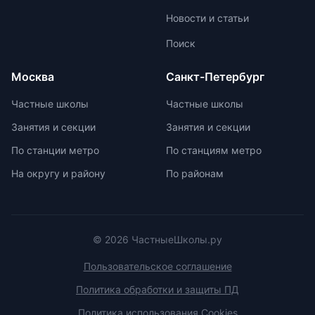
участниками из других стран.
позволяет педагогам уделять
Новости и статьи
больше внимания каждому
ученику. Частные школы
Поиск
предлагают широкий спектр
внеурочных возможностей для
Москва
Санкт-Петербург
развития ребенка. При выборе
частной школы необходимо
Частные школы
Частные школы
учитывать ее преимущества и
Занятия и секции
Занятия и секции
недостатки, а также финансовые
возможности семьи. Важно
По станции метро
По станциям метро
проверить наличие
На округу и району
По районам
образовательной лицензии и
государственной аккредитации,
изучить репутацию школы и
условия договора об оказании
платных образовательных услуг.
© 2026 ЧастныеШколы.ру
Пользовательское соглашение
Политика обработки и защиты ПД
Политика использования Cookies