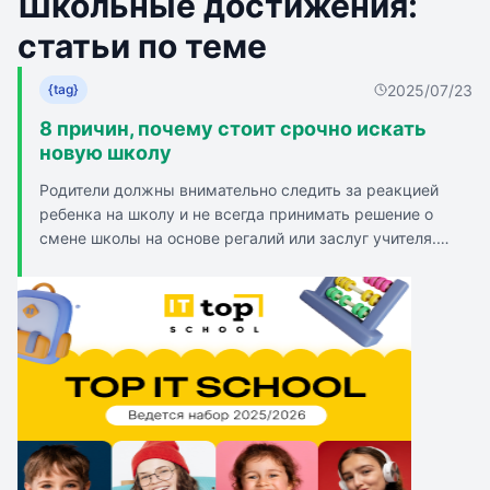
Школьные достижения:
статьи по теме
2025/07/23
{tag}
8 причин, почему стоит срочно искать
новую школу
Родители должны внимательно следить за реакцией
ребенка на школу и не всегда принимать решение о
смене школы на основе регалий или заслуг учителя.
Психосоматические проявления, такие как стресс,
тревожность, могут быть причиной для смены школы.
Стресс от контрольных работ также может быть
поводом для смены школы. Амбиции школы могут быть
причиной стресса для ребенка, если они ставятся выше
интересов ребенка. Отсутствие друзей в школе может
быть плохим признаком. Чрезмерное или недостаточное
похвала или ругань со стороны учителя также могут
быть причиной для смены школы. Ребенок может
отказываться ходить в школу из-за плохих условий или