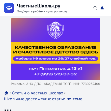
ЧастныеШколы.ру
👤
Подберите ребёнку лучшую школу
Реклама. АНО ДПО `АКАДЕМИЯ ТОП`. ИНН 7730257499
🏠
Статьи о частных школах
Школьные достижения: статьи по теме