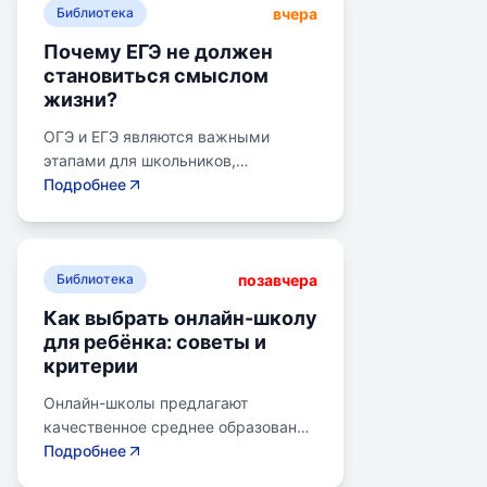
вчера
Библиотека
Почему ЕГЭ не должен
становиться смыслом
жизни?
ОГЭ и ЕГЭ являются важными
этапами для школьников,
готовящихся к переходу на
Подробнее
следующий этап образования.
Эпишкола предлагает подготовку к
экзаменам, учитывая задачи
позавчера
старшего подросткового и
Библиотека
юношеского возраста. Школа
Как выбрать онлайн-школу
помогает детям развивать
для ребёнка: советы и
личностные навыки, получать опыт
критерии
самоопределения и выбирать
профессию. В программе школы
Онлайн-школы предлагают
уделяется внимание базовым
качественное среднее образование
знаниям, учебным навыкам и
без привязки к району. Важно
Подробнее
углубленным спецкурсам. В школе
учитывать цели семьи, возраст