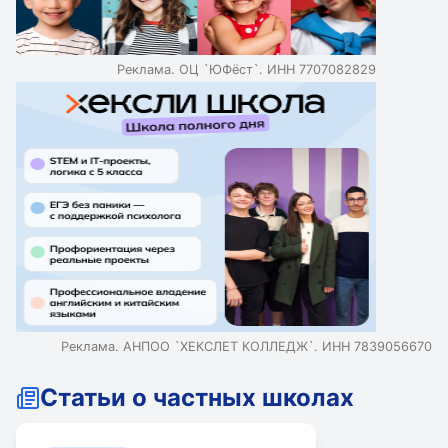
отсутствия интереса. Узконаправленная школа может
быть причиной для смены школы, особенно если это
началка.
Реклама. ОЦ `ЮФёст`. ИНН 7707082829
Реклама. АНПОО `ХЕКСЛЕТ КОЛЛЕДЖ`. ИНН 7839056670
Статьи о частных школах