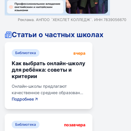
Реклама. АНПОО `ХЕКСЛЕТ КОЛЛЕДЖ`. ИНН 7839056670
Статьи о частных школах
вчера
Библиотека
Как выбрать онлайн-школу
для ребёнка: советы и
критерии
Онлайн-школы предлагают
качественное среднее образование
без привязки к району. Важно
Подробнее
учитывать цели семьи, возраст
ребенка, уровень его
самостоятельности и
позавчера
предпочитаемую нагрузку. Важно
Библиотека