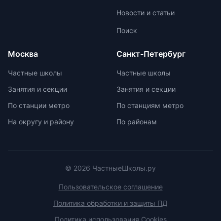
образовательной лицензии и
пропиткой и светоотражателями.
Новости и статьи
государственной аккредитации,
При выборе ранца проверяйте
изучить репутацию школы и
маркировку с указанием
Поиск
условия договора об оказании
возрастной категории.
платных образовательных услуг.
Москва
Санкт-Петербург
Частные школы
Частные школы
Занятия и секции
Занятия и секции
По станции метро
По станциям метро
На округу и району
По районам
© 2026 ЧастныеШколы.ру
Пользовательское соглашение
Политика обработки и защиты ПД
Политика использования Cookies