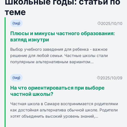
Школьные годы: статьи по
теме
2025/10/10
{tag}
Плюсы и минусы частного образования:
взгляд изнутри
Выбор учебного заведения для ребенка - важное
решение для любой семьи. Частные школы стали
популярным альтернативным вариантом
государственным учреждениям. Частная школа - это
образовательное учреждение, финансируемое за счет
2025/10/09
{tag}
частных средств, где образование предоставляется на
коммерческой основе. Такие школы часто отличаются
На что ориентироваться при выборе
более высоким уровнем обучения, современными
частной школы?
материалами и инновационными методиками, а также
Частная школа в Самаре воспринимается родителями
большим вниманием к развитию индивидуальности
как достойная альтернатива обычной школе. Родители
каждого ребенка. Плюсы частных школ: высокий
хотят объединить высокий уровень знаний,
уровень и качество обучения, индивидуальный подход и
индивидуальный подход и комфорт. Всё больше семей
небольшие классы, богатая внеучебная деятельность,