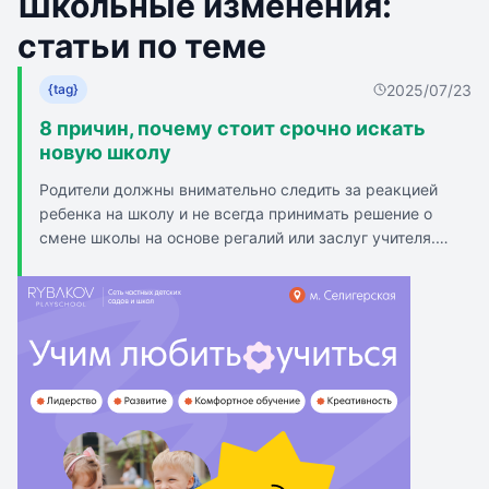
Школьные изменения:
статьи по теме
2025/07/23
{tag}
8 причин, почему стоит срочно искать
новую школу
Родители должны внимательно следить за реакцией
ребенка на школу и не всегда принимать решение о
смене школы на основе регалий или заслуг учителя.
Психосоматические проявления, такие как стресс,
тревожность, могут быть причиной для смены школы.
Стресс от контрольных работ также может быть
поводом для смены школы. Амбиции школы могут быть
причиной стресса для ребенка, если они ставятся выше
интересов ребенка. Отсутствие друзей в школе может
быть плохим признаком. Чрезмерное или недостаточное
похвала или ругань со стороны учителя также могут
быть причиной для смены школы. Ребенок может
отказываться ходить в школу из-за плохих условий или