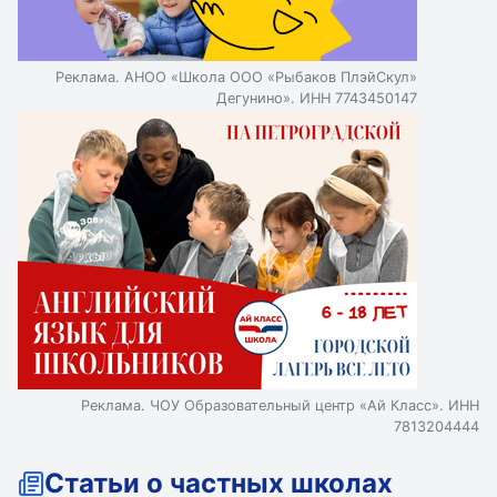
отсутствия интереса. Узконаправленная школа может
быть причиной для смены школы, особенно если это
началка.
Реклама. АНОО «Школа ООО «Рыбаков ПлэйСкул»
Дегунино». ИНН 7743450147
Реклама. ЧОУ Образовательный центр «Ай Класс». ИНН
7813204444
Статьи о частных школах