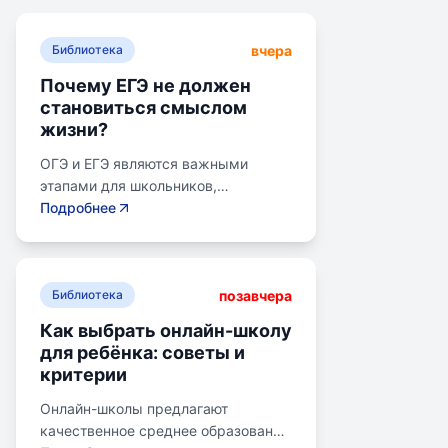
вчера
Библиотека
Почему ЕГЭ не должен
становиться смыслом
жизни?
ОГЭ и ЕГЭ являются важными
этапами для школьников,
готовящихся к переходу на
Подробнее
следующий этап образования.
Эпишкола предлагает подготовку к
экзаменам, учитывая задачи
позавчера
старшего подросткового и
Библиотека
юношеского возраста. Школа
Как выбрать онлайн-школу
помогает детям развивать
для ребёнка: советы и
личностные навыки, получать опыт
критерии
самоопределения и выбирать
профессию. В программе школы
Онлайн-школы предлагают
уделяется внимание базовым
качественное среднее образование