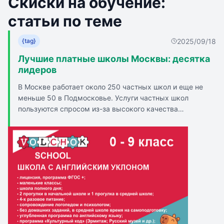
Скиски на обучение:
статьи по теме
2025/09/18
{tag}
Лучшие платные школы Москвы: десятка
лидеров
В Москве работает около 250 частных школ и еще не
меньше 50 в Подмосковье. Услуги частных школ
пользуются спросом из-за высокого качества
образования, отношения к ученикам и возможностей
поступления в престижные ВУЗы. Рейтинг лучших
частных школ Москвы включает TOP IT SCHOOL,
Европейскую гимназию, Школу Сотрудничества,
Частную школу Пироговская, Ломоносовскую школу,
Наследник, Президент, Интеграцию XXI век, Самсон,
Международную гимназию Сколково, Московскую
экономическую школу. При оценке школ учитываются
уровень цен, удобство оплаты, транспортная
доступность, популярность, педагогический состав,