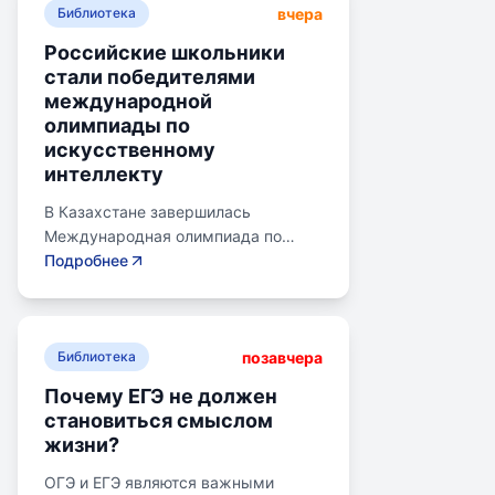
вчера
Библиотека
Российские школьники
стали победителями
международной
олимпиады по
искусственному
интеллекту
В Казахстане завершилась
Международная олимпиада по
искусственному интеллекту.
Подробнее
Российские школьники стали
абсолютными победителями,
завоевав семь золотых и одну
позавчера
бронзовую медаль. Олимпиада
Библиотека
объединила 465 школьников из 105
Почему ЕГЭ не должен
стран, заняв второе место по числу
становиться смыслом
участников. Награды получили
жизни?
Артем Горохов, Михаил Вершинин,
Елисей Кирпиченко и другие.
ОГЭ и ЕГЭ являются важными