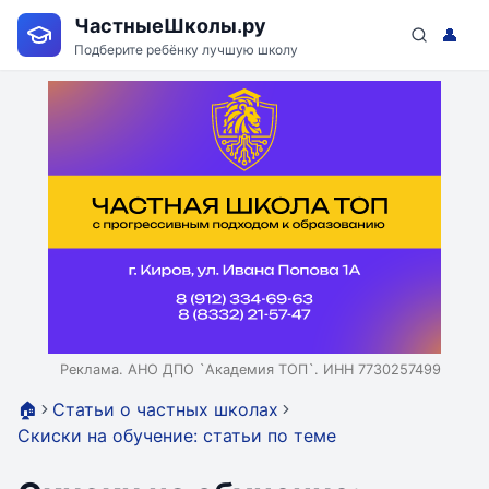
ЧастныеШколы.ру
👤
Подберите ребёнку лучшую школу
Реклама. АНО ДПО `Академия ТОП`. ИНН 7730257499
🏠
Статьи о частных школах
Скиски на обучение: статьи по теме