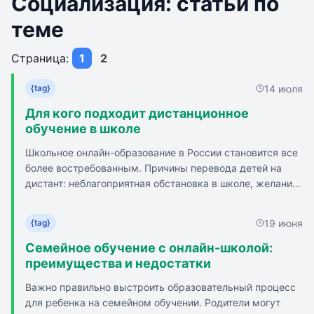
Социализация: статьи по
теме
Страница:
1
2
14 июля
{tag}
Для кого подходит дистанционное
обучение в школе
Школьное онлайн-образование в России становится все
более востребованным. Причины перевода детей на
дистант: неблагоприятная обстановка в школе, желание
углубленно изучать редкие дисциплины. Онлайн-формат
подходит не всем, может вызывать недостаток
19 июня
{tag}
самодисциплины и потерю мотивации. Число родителей,
выбирающих альтернативные образовательные
Семейное обучение с онлайн-школой:
форматы, стабильно увеличивается. Рынок предлагает
преимущества и недостатки
различные программы онлайн-образования: от освоения
Важно правильно выстроить образовательный процесс
обязательного минимума до углубленного изучения
для ребенка на семейном обучении. Родители могут
отдельных предметов. Выбор онлайн-школы зависит от