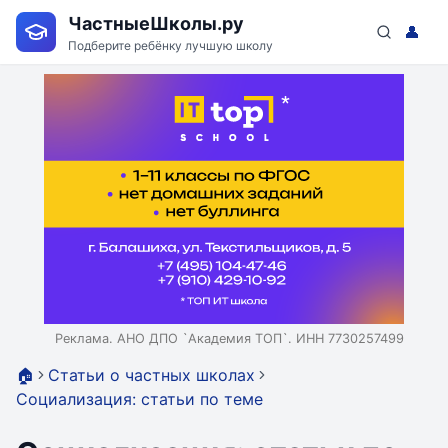
ЧастныеШколы.ру
👤
Подберите ребёнку лучшую школу
Реклама. АНО ДПО `Академия ТОП`. ИНН 7730257499
🏠
Статьи о частных школах
Социализация: статьи по теме