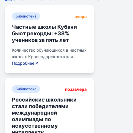
вчера
Библиотека
Частные школы Кубани
бьют рекорды: +38%
учеников за пять лет
Количество обучающихся в частных
школах Краснодарского края
выросло на 38% за последние пять
Подробнее
лет. В 2024/2025 учебном году в
общеобразовательных школах
Кубани обучалось более 783 тыс.
позавчера
детей. Рост популярности частного
Библиотека
образования обусловлен высоким
Российские школьники
качеством услуг, индивидуальным
стали победителями
подходом и современными
международной
методиками. Государственная
олимпиады по
поддержка в виде грантов и
искусственному
субсидий стимулирует развитие
интеллекту