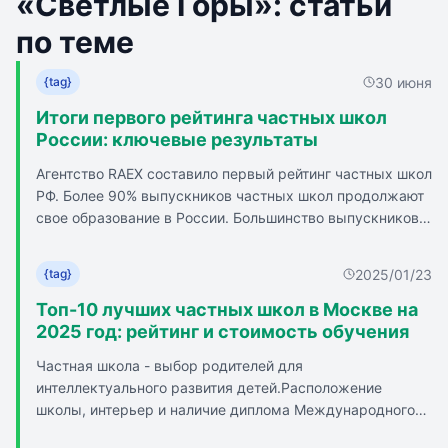
«Светлые Горы»: статьи
по теме
30 июня
{tag}
Итоги первого рейтинга частных школ
России: ключевые результаты
Агентство RAEX составило первый рейтинг частных школ
РФ. Более 90% выпускников частных школ продолжают
свое образование в России. Большинство выпускников
частных школ получает высшее образование в России.
Негосударственные школы формируют быстрорастущий
2025/01/23
{tag}
сегмент российского среднего образования.
Численность школьников в частном секторе возросла
Топ-10 лучших частных школ в Москве на
более чем в 1,5 раза за последние 4 года. Доля частных
2025 год: рейтинг и стоимость обучения
организаций в рейтинге лучших школ России по
Частная школа - выбор родителей для
конкурентоспособности выпускников составляет 10%
интеллектуального развития детей.Расположение
мест. В ряде предметных направлений
школы, интерьер и наличие диплома Международного
негосударственные школы стали признанными
бакалавриата важны. Результаты ЕГЭ выпускников и
лидерами.