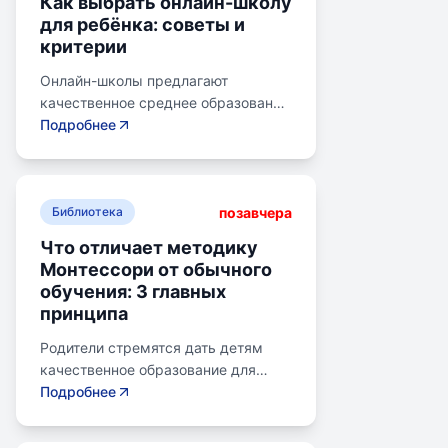
Как выбрать онлайн-школу
для ребёнка: советы и
критерии
Онлайн-школы предлагают
качественное среднее образование
без привязки к району. Важно
Подробнее
учитывать цели семьи, возраст
ребенка, уровень его
самостоятельности и
позавчера
предпочитаемую нагрузку. Важно
Библиотека
проверить лицензию школы, чтобы
Что отличает методику
получить аттестат для поступления
Монтессори от обычного
в университет или колледж.
обучения: 3 главных
Онлайн-школы могут быть разными
принципа
по формату: с зачислением,
семейное образование, онлайн-
Родители стремятся дать детям
курсы, самостоятельная
качественное образование для
платформа, индивидуальный
лучшего будущего. Обучение по
Подробнее
маршрут. Онлайн-школы могут
системе Монтессори может помочь
предложить разные уровни
избежать перегрузки и потери