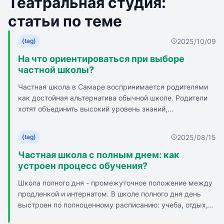
Театральная студия:
статьи по теме
2025/10/09
{tag}
На что ориентироваться при выборе
частной школы?
Частная школа в Самаре воспринимается родителями
как достойная альтернатива обычной школе. Родители
хотят объединить высокий уровень знаний,
индивидуальный подход и комфорт. Всё больше семей
делают выбор в пользу платной частной школы.
2025/08/15
{tag}
Обучение в частной школе даёт не только знания, но и
полезные связи, уверенность в себе и умение работать
Частная школа с полным днем: как
в команде. Лучшие частные школы Самары
устроен процесс обучения?
разрабатывают программы по международным
Школа полного дня - промежуточное положение между
стандартам. Современные частные школы формируют
продленкой и интернатом. В школе полного дня день
новое поколение активных и самостоятельных детей.
выстроен по полноценному расписанию: учеба, отдых,
Сайт частной школы важен для родителей, на нём
обед, прогулки, досуговые и развивающие мероприятия.
можно изучить учебные планы, расписание и условия