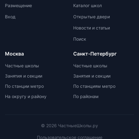
оценками и акцент на качественной
международной олимпиаде
Размещение
Каталог школ
оценке помогают детям развивать
начинается с национальных
свои навыки и интересы.
соревнований, включая школьные,
Вход
Открытые двери
муниципальные, региональные и
Новости и статьи
заключительные этапы
Всероссийской олимпиады
Поиск
школьников. Подготовка к
олимпиадам включает учебно-
Москва
Санкт-Петербург
тренировочные сборы,
интенсивные занятия, практикумы,
Частные школы
Частные школы
лекции, разборы задач и
Занятия и секции
Занятия и секции
индивидуальные консультации.
Участие в международных
По станции метро
По станциям метро
олимпиадах помогает получить
На округу и району
По районам
новый опыт, пройти серьезную
подготовку и пообщаться с
участниками из других стран.
© 2026 ЧастныеШколы.ру
Пользовательское соглашение