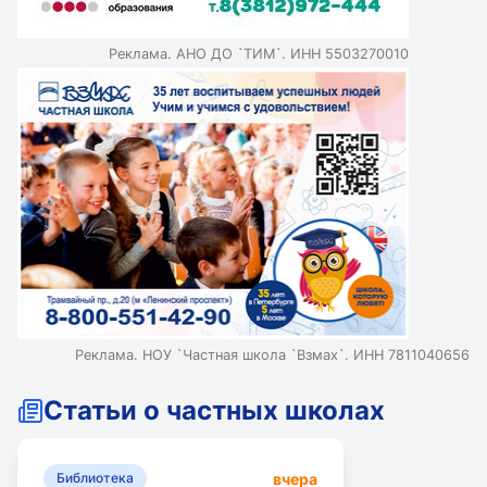
нейросетями. Грамотное использование нейросетей
повышает самостоятельность и расширяет
Реклама. АНО ДО `ТИМ`. ИНН 5503270010
возможности для подготовки школьников.
Реклама. НОУ `Частная школа `Взмах`. ИНН 7811040656
Статьи о частных школах
вчера
Библиотека