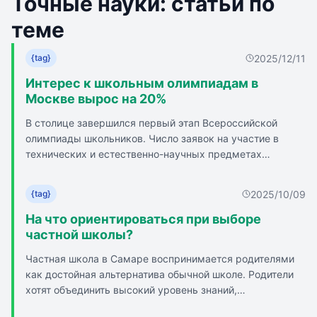
Точные науки: статьи по
теме
2025/12/11
{tag}
Интерес к школьным олимпиадам в
Москве вырос на 20%
В столице завершился первый этап Всероссийской
олимпиады школьников. Число заявок на участие в
технических и естественно-научных предметах
увеличилось на 20%. Более полумиллиона юных
москвичей приняли участие в первом этапе. Особый
2025/10/09
{tag}
интерес проявили к биологии, математике и
информатике: робототехнике, информационной
На что ориентироваться при выборе
безопасности, искусственному интеллекту. Москва
частной школы?
поддерживает увлечение точными и естественными
Частная школа в Самаре воспринимается родителями
науками для поступления в ведущие вузы и построения
как достойная альтернатива обычной школе. Родители
карьеры в ИТ и инженерии. Олимпиада по
хотят объединить высокий уровень знаний,
информационной безопасности показала рост на 82%, по
индивидуальный подход и комфорт. Всё больше семей
робототехнике - на 55%, по математике - на 11%. В этом