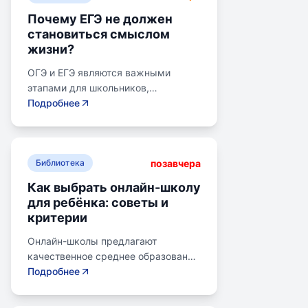
Почему ЕГЭ не должен
становиться смыслом
жизни?
ОГЭ и ЕГЭ являются важными
этапами для школьников,
готовящихся к переходу на
Подробнее
следующий этап образования.
Эпишкола предлагает подготовку к
экзаменам, учитывая задачи
позавчера
старшего подросткового и
Библиотека
юношеского возраста. Школа
Как выбрать онлайн-школу
помогает детям развивать
для ребёнка: советы и
личностные навыки, получать опыт
критерии
самоопределения и выбирать
профессию. В программе школы
Онлайн-школы предлагают
уделяется внимание базовым
качественное среднее образование
знаниям, учебным навыкам и
без привязки к району. Важно
Подробнее
углубленным спецкурсам. В школе
учитывать цели семьи, возраст
предусмотрены часы для
ребенка, уровень его