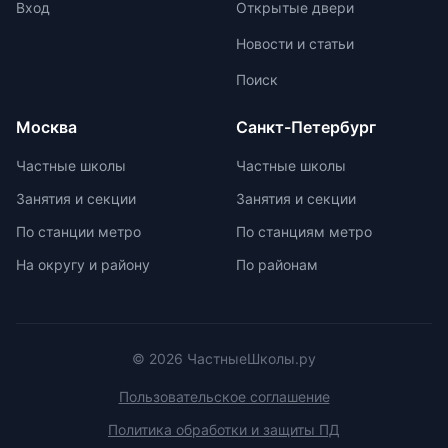
предлагает отсутствие
Вход
Открытые двери
`неинтересных` предметов и
Новости и статьи
межпредметную взаимосвязь для
поддержания интереса к учебе.
Поиск
Монтессори-школы избегают
перегрузки информацией,
Москва
Санкт-Петербург
регулируя нагрузку в зависимости
от возрастных задач и
Частные школы
Частные школы
физиологических особенностей
Занятия и секции
Занятия и секции
учеников. Отсутствие страха перед
оценками и акцент на качественной
По станции метро
По станциям метро
оценке помогают детям развивать
На округу и району
По районам
свои навыки и интересы.
© 2026 ЧастныеШколы.ру
Пользовательское соглашение
Политика обработки и защиты ПД