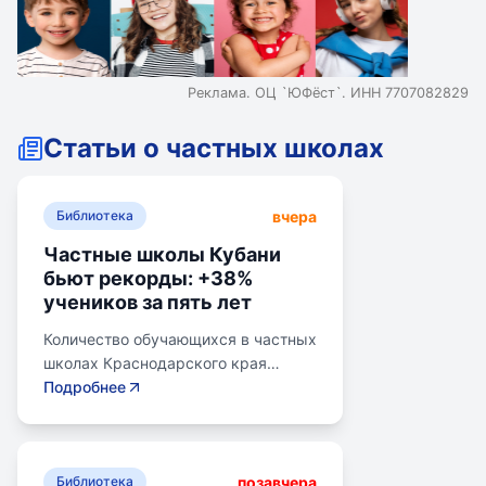
Реклама. ОЦ `ЮФёст`. ИНН 7707082829
Статьи о частных школах
вчера
Библиотека
Частные школы Кубани
бьют рекорды: +38%
учеников за пять лет
Количество обучающихся в частных
школах Краснодарского края
выросло на 38% за последние пять
Подробнее
лет. В 2024/2025 учебном году в
общеобразовательных школах
Кубани обучалось более 783 тыс.
позавчера
детей. Рост популярности частного
Библиотека