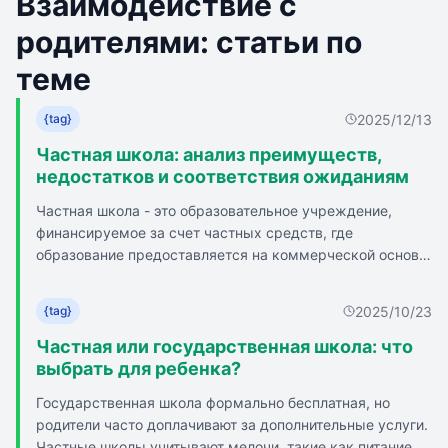
Взаимодействие с
родителями: статьи по
теме
2025/12/13
{tag}
Частная школа: анализ преимуществ,
недостатков и соответствия ожиданиям
Частная школа - это образовательное учреждение,
финансируемое за счет частных средств, где
образование предоставляется на коммерческой основе.
Такие школы часто отличаются более высоким уровнем
обучения, современными материалами и
2025/10/23
{tag}
инновационными методиками, а также большим
вниманием к развитию индивидуальности каждого
Частная или государственная школа: что
ребенка. Плюсы частных школ: высокий уровень и
выбрать для ребенка?
качество обучения, индивидуальный подход и
Государственная школа формально бесплатная, но
небольшие классы, богатая внеучебная деятельность,
родители часто доплачивают за дополнительные услуги.
современные условия и инфраструктура, близкое
Частные школы учитывают мелочи, такие как питание,