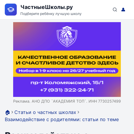
ЧастныеШколы.ру
👤
Подберите ребёнку лучшую школу
Реклама. АНО ДПО `АКАДЕМИЯ ТОП`. ИНН 7730257499
🏠
Статьи о частных школах
Взаимодействие с родителями: статьи по теме