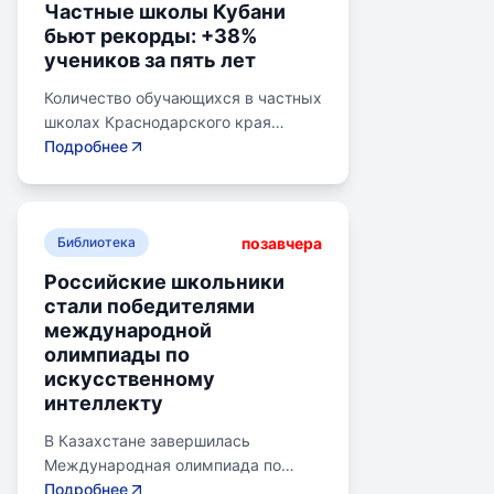
Частные школы Кубани
бьют рекорды: +38%
учеников за пять лет
Количество обучающихся в частных
школах Краснодарского края
выросло на 38% за последние пять
Подробнее
лет. В 2024/2025 учебном году в
общеобразовательных школах
Кубани обучалось более 783 тыс.
позавчера
детей. Рост популярности частного
Библиотека
образования обусловлен высоким
Российские школьники
качеством услуг, индивидуальным
стали победителями
подходом и современными
международной
методиками. Государственная
олимпиады по
поддержка в виде грантов и
искусственному
субсидий стимулирует развитие
интеллекту
частных учреждений.
Положительная динамика связана с
В Казахстане завершилась
изменением отношения к
Международная олимпиада по
образованию в российских семьях
искусственному интеллекту.
Подробнее