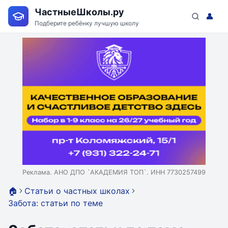
ЧастныеШколы.ру
👤
Подберите ребёнку лучшую школу
Реклама. АНО ДПО `АКАДЕМИЯ ТОП`. ИНН 7730257499
🏠
Статьи о частных школах
Забота: статьи по теме