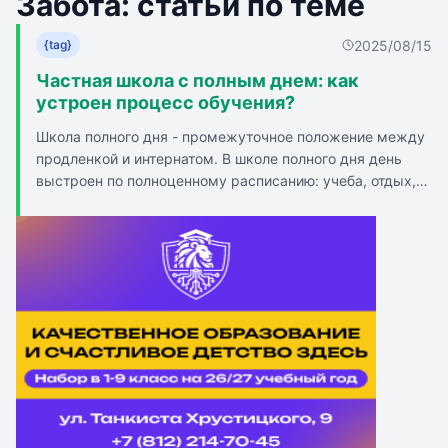
Забота: статьи по теме
2025/08/15
{tag}
Частная школа с полным днем: как
устроен процесс обучения?
Школа полного дня - промежуточное положение между
продленкой и интернатом. В школе полного дня день
выстроен по полноценному расписанию: учеба, отдых,
обед, прогулки, досуговые и развивающие мероприятия.
Школа полного дня - это не интернат: вечером дети
возвращаются домой. Грамотно составленный режим
позволяет чередовать занятия с отдыхом. Школа
предлагает разнообразие кружков и секций для
гармоничного развития ребенка. Родители могут быть
спокойны, пока ребенок под присмотром и в безопасной
среде. Школа полного дня подходит для детей с
разными способностями и индивидуальными
потребностями. Атмосфера в таком учреждении должна
быть максимально комфортной и «домашней».