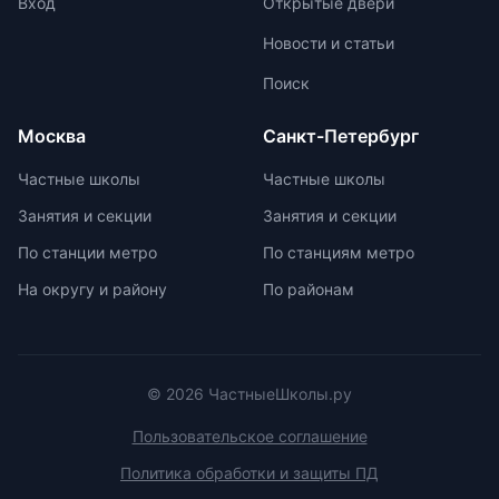
подкладкой, водоотталкивающей
Вход
Открытые двери
образовательной лицензии и
пропиткой и светоотражателями.
Новости и статьи
государственной аккредитации,
При выборе ранца проверяйте
изучить репутацию школы и
маркировку с указанием
Поиск
условия договора об оказании
возрастной категории.
платных образовательных услуг.
Москва
Санкт-Петербург
Частные школы
Частные школы
Занятия и секции
Занятия и секции
По станции метро
По станциям метро
На округу и району
По районам
© 2026 ЧастныеШколы.ру
Пользовательское соглашение
Политика обработки и защиты ПД