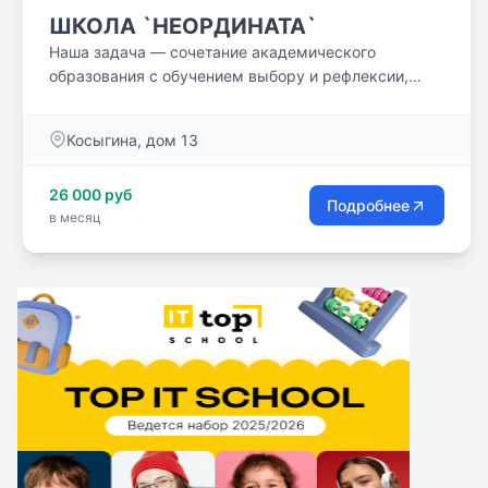
и секций дополнительного образования.
ШКОЛА `НЕОРДИНАТА`
Наша задача — сочетание академического
образования с обучением выбору и рефлексии,
принятию себя и других, свободе и
ответственности, создание атмосферы уважения и
Косыгина, дом 13
радости.
26 000 руб
Подробнее
в месяц