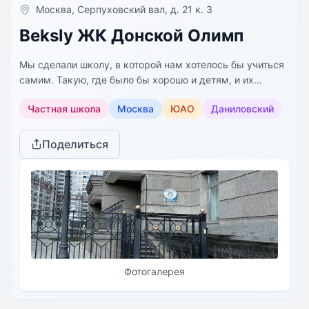
Москва, Серпуховский вал, д. 21 к. 3
Beksly ЖК Донской Олимп
Мы сделали школу, в которой нам хотелось бы учиться
самим. Такую, где было бы хорошо и детям, и их
родителям. Где каждый научится учиться и получать
Частная школа
Москва
ЮАО
Даниловский
удовольствие от саморазвития, где главное не оценки, а
цели, которых достигает ученик.
Поделиться
Фотогалерея