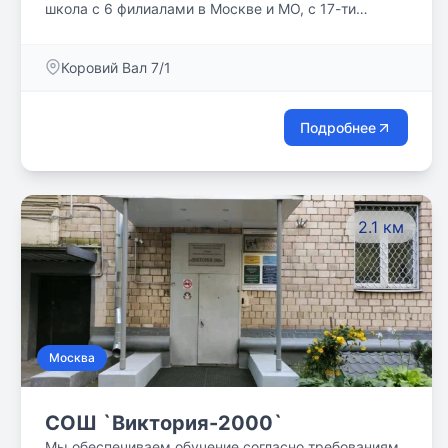
школа с 6 филиалами в Москве и МО, с 17-ти
летним опытом работы. Обучение и развитие
ребенка происходит на английском языке в
Коровий Вал 7/1
соответствиии с британской государственной
программой раннего развития - Early Years
Foundation Stage с 2 до 5 лет и English National
Подробнее
Primary Curriculum - с 5 до 11 лет. Важно отметить,
что английский язык в ENS является не только
естественным средством общения, но и
инструментом обучения и познания. На русском
2.1 км
языке программа представлена подготовкой к
школе и программой начальной школы согласно
ФГОС РФ. Программа позволяет в любом возрасте
легко адаптировать ребенка к дальнейшему
обучению - как в международных, так и в
российский школах.
Москва
СОШ `Виктория-2000`
Мы обеспечиваем обучение согласно требованиям