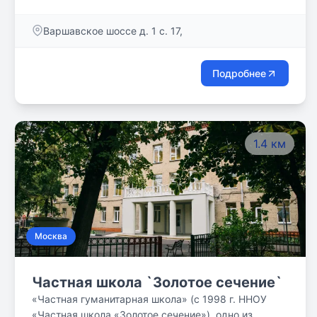
занятиях с репетитором школьники готовятся к ЕГЭ,
ОГЭ, олимпиадам, изучают школьные предметы.
Варшавское шоссе д. 1 с. 17,
Занятия ведут преподаватели МГУ, МФТИ, ВШЭ и
других ведущих вузов страны. Для учителей
проводятся курсы повышения квалификации и
Подробнее
профпереподготовки, а для родителей — открытые
занятия о воспитании и развитии детей. Проект
входит в состав «Нетология-групп» и является
резидентом «Сколково».
1.4 км
Москва
Частная школа `Золотое сечение`
«Частная гуманитарная школа» (с 1998 г. ННОУ
«Частная школа «Золотое сечение»), одно из