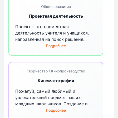
природных ресурсов и исчезающие
виды животных и птиц.
Общее развитие
Проектная деятельность
Проект – это совместная
деятельность учителя и учащихся,
направленная на поиск решения
проблемной ситуации. При работе
Подробнее
над проектом учащиеся приобретают
знания, строят отношения,
овладевают необходимыми
способами мышления и действий.
Творчество / Кинопроизводство
Работа над проектом – это
Кинематография
творчество как для взрослого, так и
для ребёнка, помогающее ребёнку
Пожалуй, самый любимый и
реализоваться, выразить себя в этом
увлекательный предмет наших
процессе. Каждая проектная работа
младших школьников. Создание и
проходит защиту и ее завершением
оформление социальных роликов и
Подробнее
является некий итоговый продукт.
мультфильмов, которые потом можно