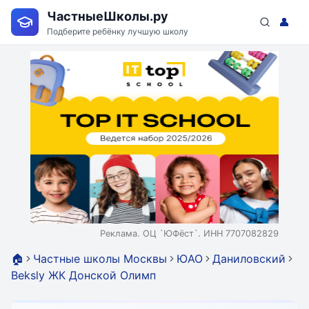
ЧастныеШколы.ру
👤
Подберите ребёнку лучшую школу
Реклама. ОЦ `ЮФёст`. ИНН 7707082829
🏠
Частные школы Москвы
ЮАО
Даниловский
Beksly ЖК Донской Олимп