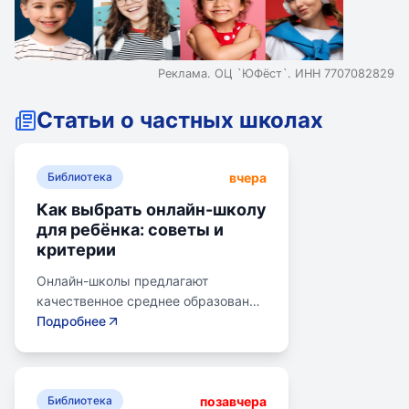
Реклама. ОЦ `ЮФёст`. ИНН 7707082829
Статьи о частных школах
вчера
Библиотека
Как выбрать онлайн-школу
для ребёнка: советы и
критерии
Онлайн-школы предлагают
качественное среднее образование
без привязки к району. Важно
Подробнее
учитывать цели семьи, возраст
ребенка, уровень его
самостоятельности и
позавчера
предпочитаемую нагрузку. Важно
Библиотека